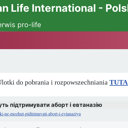
 Life International - Pol
erwis pro-life
lotki do pobrania i rozpowszechniania
TUTA
ть підтримувати аборт і евтаназію
iki-ne-mozhut-pidtrimuvati-abort-i-evtanaziyu