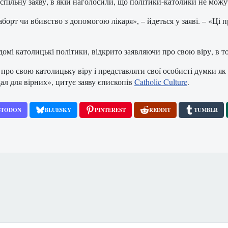
льну заяву, в якій наголосили, що політики-католики не можуть
рт чи вбивство з допомогою лікаря», – йдеться у заяві. – «Ці п
ідомі католицькі політики, відкрито заявляючи про свою віру, в т
 про свою католицьку віру і представляти свої особисті думки 
л для вірних», цитує заяву єпископів
Catholic Culture
.
STODON
BLUESKY
PINTEREST
REDDIT
TUMBLR
мовлят