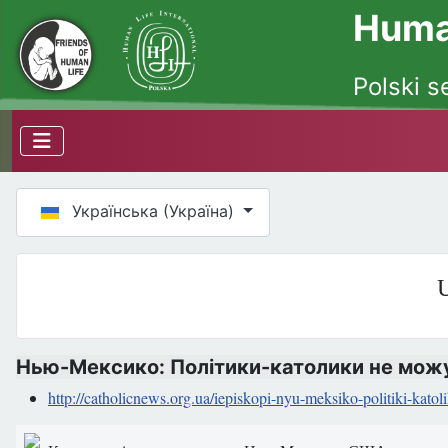
Human
Polski s
Оберіть свою мову
Українська (Україна)
U
Нью-Мексико: Політики-католики не можу
http://catholicnews.org.ua/iepiskopi-nyu-meksiko-politiki-katol