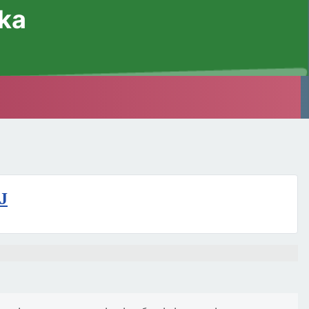
ska
J