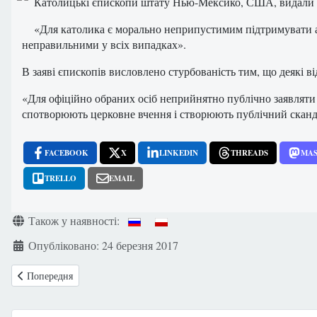
Католицькі єпископи штату Нью-Мексико, США, видали спі
«Для католика є морально неприпустимим підтримувати або
неправильними у всіх випадках».
В заяві єпископів висловлено стурбованість тим, що деякі в
«Для офіційно обраних осіб неприйнятно публічно заявляти
спотворюють церковне вчення і створюють публічний сканда
FACEBOOK
X
LINKEDIN
THREADS
MA
TRELLO
EMAIL
Деталі
Також у наявності:
Опубліковано: 24 березня 2017
Попередня стаття: Україна: У Львові відкрили «Вікно життя» для не
Попередня