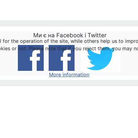
Ми є на Facebook і Twitter
or the operation of the site, while others help us to impro
s or not. Please note that if you reject them, you may not b
More information