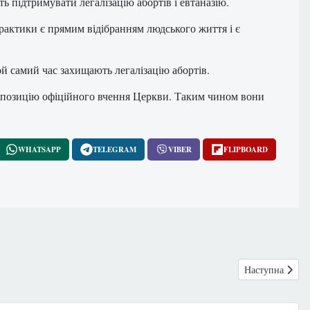
 підтримувати легалізацію абортів і евтаназію.
рактики є прямим відібранням людського життя і є
ой самий час захищають легалізацію абортів.
як позицію офіційного вчення Церкви. Таким чином вони
WHATSAPP
TELEGRAM
VIBER
FLIPBOARD
Наступна статт
Наступна