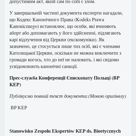
допустимим акт, який сам по собі є злом.
У завершальній частині документа експерти нагадали,
що Кодекс Канонічного Права (Kodeks Prawa
Kanonicznego) встановлює, що особи, які вчиняють
аборт або допомагають у його здійсненні, підлягають
карі відлучення від Церкви (екскомуніки). Як
зазначено, це стосується лише тих осіб, які є членами
Католицької Церкви, оскільки не можна виключити з
громади когось, хто до неї не належить, і які свідомо
усвідомлюють канонічні санкції.
Прес-служба Конференції Єпископату Польщі (BP
KEP)
Публікуємо повний текст документа:
(Мовою оригінвлу)
BP KEP
Stanowisko Zespołu Ekspertów KEP ds. Bioetycznych