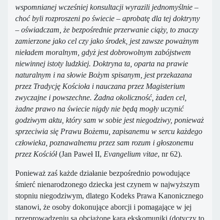
wspomnianej wcześniej konsultacji wyrazili jednomyślnie –
choć byli rozproszeni po świecie – aprobatę dla tej doktryny
– oświadczam, że bezpośrednie przerwanie ciąży, to znaczy
zamierzone jako cel czy jako środek, jest zawsze poważnym
nieładem moralnym, gdyż jest dobrowolnym zabójstwem
niewinnej istoty ludzkiej. Doktryna ta, oparta na prawie
naturalnym i na słowie Bożym spisanym, jest przekazana
przez Tradycję Kościoła i nauczana przez Magisterium
zwyczajne i powszechne. Żadna okoliczność, żaden cel,
żadne prawo na świecie nigdy nie będą mogły uczynić
godziwym aktu, który sam w sobie jest niegodziwy, ponieważ
sprzeciwia się Prawu Bożemu, zapisanemu w sercu każdego
człowieka, poznawalnemu przez sam rozum i głoszonemu
przez Kościół
(Jan Paweł II,
Evangelium vitae
, nr 62).
Ponieważ zaś każde działanie bezpośrednio powodujące
śmierć nienarodzonego dziecka jest czynem w najwyższym
stopniu niegodziwym, dlatego Kodeks Prawa Kanonicznego
stanowi, że osoby dokonujące aborcji i pomagające w jej
przeprowadzeniu są obciążone karą ekskomuniki (dotyczy to