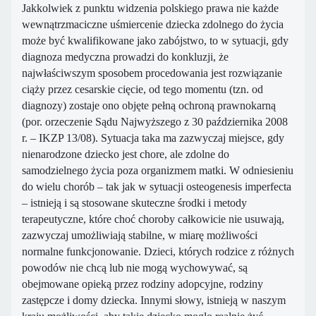
Jakkolwiek z punktu widzenia polskiego prawa nie każde
wewnątrzmaciczne uśmiercenie dziecka zdolnego do życia
może być kwalifikowane jako zabójstwo, to w sytuacji, gdy
diagnoza medyczna prowadzi do konkluzji, że
najwłaściwszym sposobem procedowania jest rozwiązanie
ciąży przez cesarskie cięcie, od tego momentu (tzn. od
diagnozy) zostaje ono objęte pełną ochroną prawnokarną
(por. orzeczenie Sądu Najwyższego z 30 października 2008
r. – IKZP 13/08). Sytuacja taka ma zazwyczaj miejsce, gdy
nienarodzone dziecko jest chore, ale zdolne do
samodzielnego życia poza organizmem matki. W odniesieniu
do wielu chorób – tak jak w sytuacji osteogenesis imperfecta
– istnieją i są stosowane skuteczne środki i metody
terapeutyczne, które choć choroby całkowicie nie usuwają,
zazwyczaj umożliwiają stabilne, w miarę możliwości
normalne funkcjonowanie. Dzieci, których rodzice z różnych
powodów nie chcą lub nie mogą wychowywać, są
obejmowane opieką przez rodziny adopcyjne, rodziny
zastępcze i domy dziecka. Innymi słowy, istnieją w naszym