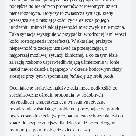
podejście do niektórych problemów zdrowotnych dzieci
nienarodzonych. Dotyczy to zwłaszcza sytuacji, kiedy
przesądza się o niskiej jakości życia dziecka po jego
urodzeniu, mimo iż takiej pewności mieć zwykle nie można.
Taka sytuacja występuje w przypadku wrodzonej łamliwości
kości (osteogenesis imperfecta). W aktualnej praktyce
niepewność tę zaczęto uznawać za przesądzającą o
najgorszej możliwej sytuacji klinicznej, a co za tym idzie –
za rację rzekomo usprawiedliwiającą uśmiercenie w łonie
matki nawet dziecka będącego w okresie końcowym ciąży,
stosując przy tym wspomnianą
indukcję asystolii płodu
.
Oceniając tę praktykę, należy z całą mocą podkreślić, że
specjalistyczne ośrodki proponują w podobnych
przypadkach terapeutyczne, a tym samym etyczne
rozwiązanie zaistniałego problemu, poczynając od porodu
przez cesarskie cięcie (w przypadku tego schorzenia jest on
znacznie bezpieczniejszy dla dziecka niż poród drogami
rodnymi), a po nim objęcie dziecka dalszą