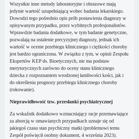
Wszystkie inne metody laboratoryjne i obrazowe mają
jedynie wartość uzupełniającą wobec badania lekarskiego.
Dowodzi tego pośrednio opis prób postawienia diagnozy w
opisywanym przypadku, przez wybitnych profesjonalistów.
Wprawdzie badania dodatkowe, w tym badanie genetyczne,
pozwalają na ustalenie precyzyjnej diagnozy, jednak ich
wartość w ocenie przebiegu klinicznego i ciężkości choroby
jest bardzo ograniczona. W związku z tym, w opinii Zespołu
Ekspertów KEP ds. Bioetycznych, nie ma podstaw
merytorycznych zarówno do oceny stanu klinicznego
dziecka z rozpoznaniem wrodzonej łamliwości kości, jak i
do określenia prognozy przebiegu klinicznego choroby
(rokowanie).
Nieprawidłowość tzw. przesłanki psychiatrycznej
Za wskaźnik dodatkowo wzmacniający racje przemawiające
za aborcją w omawianych przypadkach uznaje się od
jakiegoś czasu stan psychiczny matki (problemowi temu
Zespół poświęcił osobny dokument, 4 września 2023).