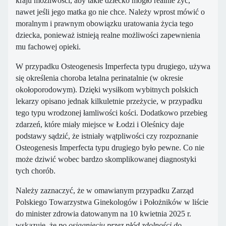
kraju możliwości, aby takie dziecko mogło realnie żyć,
nawet jeśli jego matka go nie chce. Należy wprost mówić o
moralnym i prawnym obowiązku uratowania życia tego
dziecka, ponieważ istnieją realne możliwości zapewnienia
mu fachowej opieki.
W przypadku Osteogenesis Imperfecta typu drugiego, używa
się określenia choroba letalna perinatalnie (w okresie
okołoporodowym). Dzięki wysiłkom wybitnych polskich
lekarzy opisano jednak kilkuletnie przeżycie, w przypadku
tego typu wrodzonej łamliwości kości. Dodatkowo przebieg
zdarzeń, które miały miejsce w Łodzi i Oleśnicy daje
podstawy sądzić, że istniały wątpliwości czy rozpoznanie
Osteogenesis Imperfecta typu drugiego było pewne. Co nie
może dziwić wobec bardzo skomplikowanej diagnostyki
tych chorób.
Należy zaznaczyć, że w omawianym przypadku Zarząd
Polskiego Towarzystwa Ginekologów i Położników w liście
do minister zdrowia datowanym na 10 kwietnia 2025 r.
wskazuje, że
po osiągnięciu przez płód zdolności do