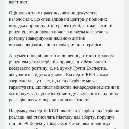
вагітності.
Оцінюючи таку практику, автори документа
наголосили, що спеціалізовані центри у подібних
випадках пропонують терапевтичні, а отже – етичні
рішення, починаючи з пологів шляхом кесаревого
розтину і завершуючи наданою дитині
високоспеціалізованою педіатричною терапією.
Аргумент, що вбивство доношеної дитини є кращим
рішенням для матері, ніж проведення безпечного
кесаревого розтину, є, на думку Групи Експертів,
абсурдним – йдеться у заяві. Експерти КЄП також
звернули увагу на те, що психіатрія не може
гарантувати, що після вбивства ненародженої дитини її
мати одужає, і що не існує методу лікування психічних
розладів шляхом переривання вагітності.
На думку експертів КЄП, вказівка лікарів-психіатрів на
розлади, які становлять підставу для аборту, порушує
статтю 39 Кодексу Лікарської Етики, яка зобов’язує