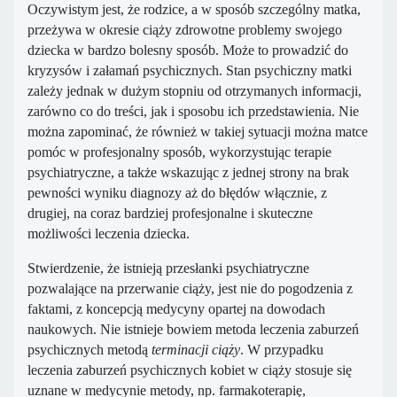
Oczywistym jest, że rodzice, a w sposób szczególny matka,
przeżywa w okresie ciąży zdrowotne problemy swojego
dziecka w bardzo bolesny sposób. Może to prowadzić do
kryzysów i załamań psychicznych. Stan psychiczny matki
zależy jednak w dużym stopniu od otrzymanych informacji,
zarówno co do treści, jak i sposobu ich przedstawienia. Nie
można zapominać, że również w takiej sytuacji można matce
pomóc w profesjonalny sposób, wykorzystując terapie
psychiatryczne, a także wskazując z jednej strony na brak
pewności wyniku diagnozy aż do błędów włącznie, z
drugiej, na coraz bardziej profesjonalne i skuteczne
możliwości leczenia dziecka.
Stwierdzenie, że istnieją przesłanki psychiatryczne
pozwalające na przerwanie ciąży, jest nie do pogodzenia z
faktami, z koncepcją medycyny opartej na dowodach
naukowych. Nie istnieje bowiem metoda leczenia zaburzeń
psychicznych metodą
terminacji ciąży
. W przypadku
leczenia zaburzeń psychicznych kobiet w ciąży stosuje się
uznane w medycynie metody, np. farmakoterapię,