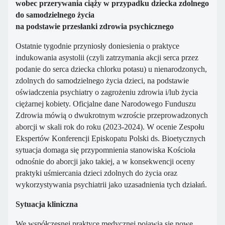
wobec przerywania ciąży w przypadku dziecka zdolnego
do samodzielnego życia
na podstawie przesłanki zdrowia psychicznego
Ostatnie tygodnie przyniosły doniesienia o praktyce
indukowania asystolii (czyli zatrzymania akcji serca przez
podanie do serca dziecka chlorku potasu) u nienarodzonych,
zdolnych do samodzielnego życia dzieci, na podstawie
oświadczenia psychiatry o zagrożeniu zdrowia i/lub życia
ciężarnej kobiety. Oficjalne dane Narodowego Funduszu
Zdrowia mówią o dwukrotnym wzroście przeprowadzonych
aborcji w skali rok do roku (2023-2024). W ocenie Zespołu
Ekspertów Konferencji Episkopatu Polski ds. Bioetycznych
sytuacja domaga się przypomnienia stanowiska Kościoła
odnośnie do aborcji jako takiej, a w konsekwencji oceny
praktyki uśmiercania dzieci zdolnych do życia oraz
wykorzystywania psychiatrii jako uzasadnienia tych działań.
Sytuacja kliniczna
We współczesnej praktyce medycznej pojawia się nowe