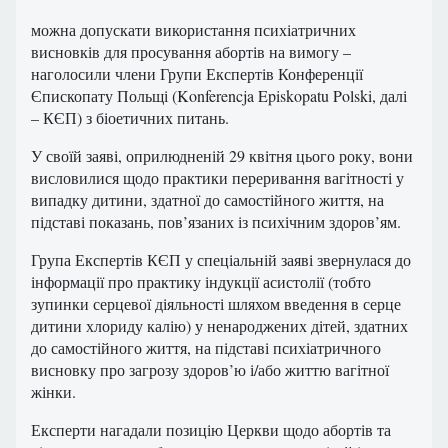
можна допускати використання психіатричних
висновків для просування абортів на вимогу –
наголосили члени Групи Експертів Конференції
Єпископату Польщі (Konferencja Episkopatu Polski, далі
– КЄП) з біоетичних питань.
У своїй заяві, оприлюдненій 29 квітня цього року, вони
висловилися щодо практики переривання вагітності у
випадку дитини, здатної до самостійного життя, на
підставі показань, пов’язаних із психічним здоров’ям.
Група Експертів КЄП у спеціальній заяві звернулася до
інформації про практику індукції асистолії (тобто
зупинки серцевої діяльності шляхом введення в серце
дитини хлориду калію) у ненароджених дітей, здатних
до самостійного життя, на підставі психіатричного
висновку про загрозу здоров’ю і/або життю вагітної
жінки.
Експерти нагадали позицію Церкви щодо абортів та