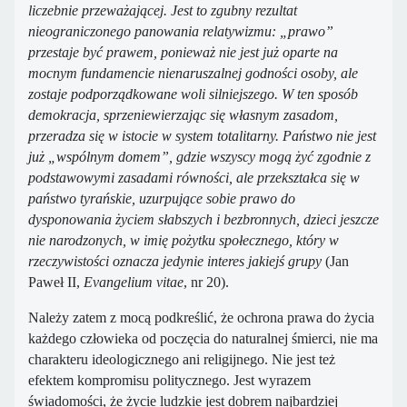
liczebnie przeważającej. Jest to zgubny rezultat
nieograniczonego panowania relatywizmu: „prawo”
przestaje być prawem, ponieważ nie jest już oparte na
mocnym fundamencie nienaruszalnej godności osoby, ale
zostaje podporządkowane woli silniejszego. W ten sposób
demokracja, sprzeniewierzając się własnym zasadom,
przeradza się w istocie w system totalitarny. Państwo nie jest
już „wspólnym domem”, gdzie wszyscy mogą żyć zgodnie z
podstawowymi zasadami równości, ale przekształca się w
państwo tyrańskie, uzurpujące sobie prawo do
dysponowania życiem słabszych i bezbronnych, dzieci jeszcze
nie narodzonych, w imię pożytku społecznego, który w
rzeczywistości oznacza jedynie interes jakiejś grupy
(Jan
Paweł II,
Evangelium vitae
, nr 20).
Należy zatem z mocą podkreślić, że ochrona prawa do życia
każdego człowieka od poczęcia do naturalnej śmierci, nie ma
charakteru ideologicznego ani religijnego. Nie jest też
efektem kompromisu politycznego. Jest wyrazem
świadomości, że życie ludzkie jest dobrem najbardziej