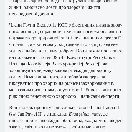
лікаря, що здійснює медичне втручання щодо вагітної
жінки, одночасно дбати про здоров’я і життя
ненародженої дитини.
Члени Групи Експертів КЄП з біоетичних питань знову
наголосили, що правовий захист життя кожної людини
від зачаття до природної смерті не є питанням ідеології
чи релігії, а є виразом усвідомлення того, що людське
життя є найосновнішим добром. Вони також послалися
на положення статей 38 і 48 Конституції Республіки
Польща (Konstytucja Rzeczypospolitej Polskiej), які
зобов’язують державу вживати заходів для захисту
життя. Неможливо погодити обов’язок держави
піклуватися про хворих на рідкісні захворювання із
мовчазним визнанням допустимості вбивства дитини з
рідкісною генетичною хворобою – написали експерти.
Вони також процитували слова святого Івана Павла ІІ
(św. Jan Paweł II) з енцикліки
Evangelium vitae
, де
йдеться про те, що жодна обставина, жодна мета, жоден
закон у світі ніколи не зможе зробити морально