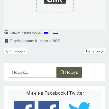
Деталі
Також у наявності:
Опубліковано: 01 травня 2025
Попередня стаття: Польща: Розпочався ІІ Міжнародний Конгрес Подр
Наступна статт
Попередня
Наступна
Пошук
Пошук
Ми є на Facebook і Twitter