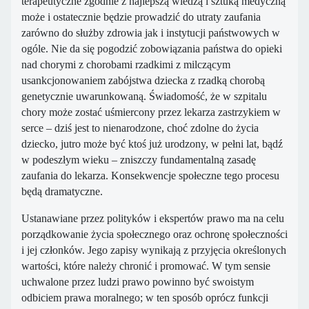
terapeutyczne zgodnie z najlepszą wiedzą i sztuką medyczną
może i ostatecznie będzie prowadzić do utraty zaufania
zarówno do służby zdrowia jak i instytucji państwowych w
ogóle. Nie da się pogodzić zobowiązania państwa do opieki
nad chorymi z chorobami rzadkimi z milczącym
usankcjonowaniem zabójstwa dziecka z rzadką chorobą
genetycznie uwarunkowaną. Świadomość, że w szpitalu
chory może zostać uśmiercony przez lekarza zastrzykiem w
serce – dziś jest to nienarodzone, choć zdolne do życia
dziecko, jutro może być ktoś już urodzony, w pełni lat, bądź
w podeszłym wieku – zniszczy fundamentalną zasadę
zaufania do lekarza. Konsekwencje społeczne tego procesu
będą dramatyczne.
Ustanawiane przez polityków i ekspertów prawo ma na celu
porządkowanie życia społecznego oraz ochronę społeczności
i jej członków. Jego zapisy wynikają z przyjęcia określonych
wartości, które należy chronić i promować. W tym sensie
uchwalone przez ludzi prawo powinno być swoistym
odbiciem prawa moralnego; w ten sposób oprócz funkcji