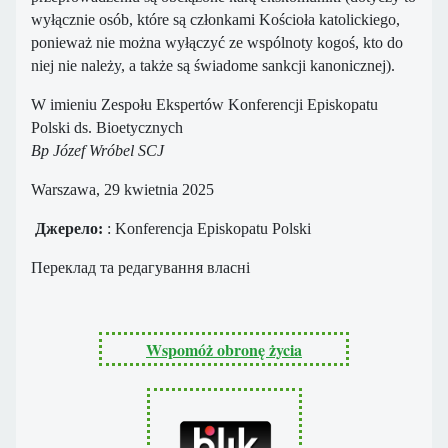
wyłącznie osób, które są członkami Kościoła katolickiego,
ponieważ nie można wyłączyć ze wspólnoty kogoś, kto do
niej nie należy, a także są świadome sankcji kanonicznej).
W imieniu Zespołu Ekspertów Konferencji Episkopatu
Polski ds. Bioetycznych
Bp Józef Wróbel SCJ
Warszawa, 29 kwietnia 2025
Джерело:
: Konferencja Episkopatu Polski
Переклад та редагування власні
Wspomóż obronę życia