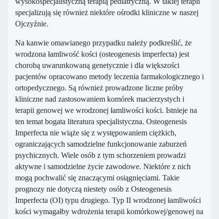
wysokospecjalistyczną terapią pediatryczną. W takiej terapii
specjalizują się również niektóre ośrodki kliniczne w naszej
Ojczyźnie.
Na kanwie omawianego przypadku należy podkreślić, że
wrodzona łamliwość kości (osteogenesis imperfecta) jest
chorobą uwarunkowaną genetycznie i dla większości
pacjentów opracowano metody leczenia farmakologicznego i
ortopedycznego. Są również prowadzone liczne próby
kliniczne nad zastosowaniem komórek macierzystych i
terapii genowej we wrodzonej łamliwości kości. Istnieje na
ten temat bogata literatura specjalistyczna. Osteogenesis
Imperfecta nie wiąże się z występowaniem ciężkich,
ograniczających samodzielne funkcjonowanie zaburzeń
psychicznych. Wiele osób z tym schorzeniem prowadzi
aktywne i samodzielne życie zawodowe. Niektóre z nich
mogą pochwalić się znaczącymi osiągnięciami. Takie
prognozy nie dotyczą niestety osób z Osteogenesis
Imperfecta (OI) typu drugiego. Typ II wrodzonej łamliwości
kości wymagałby wdrożenia terapii komórkowej/genowej na