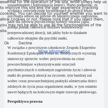
essential for the operation of the site, while others help us
uzasadnieniem i legitymizacją śmierci. Warto podkreślić, że
to improve this site and the user experience (tracking
wydający zaświadczenie kwalifikujące do aborcji lekarz
cookies). You can decide for yourself whether you want to
psychiatra odnosi się jedynie do hipotetycznego zagrożenia,
allow cookies or not. Please note that if you reject them,
jakie dla zdrowia psychicznego kobiety stwarza ciąża,
you may not be able to use all the functionalities of the
pomija jednak całkowicie możliwe konsekwencje
site.
przeprowadzonej aborcji, tak jakby było to działanie
całkowicie obojętne dla psychiki matki.
Ok
Decline
W związku z powyższym członkowie Zespołu Ekspertów
More information
Konferencji Episkopatu Polski ds. Bioetycznych wyrażają
stanowczy sprzeciw wobec przyzwolenia na coraz
powszechniejsze wykorzystywanie orzeczeń
psychiatrycznych o rzekomym zagrożeniu życia i zdrowia
matki do promocji aborcji na życzenie, tym bardziej zaś
wobec coraz powszechniejszej praktyki uśmiercania dzieci
zdolnych do życia poza organizmem matki, w tym ostatnio
nawet będących na końcowym etapie rozwoju płodowego.
Perspektywa prawna