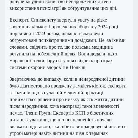
рішуче засудили вбивство ненароджених дітей і
використання психіатрії як обґрунтування цих дій.
Експерти Єпископату звернули увагу на різке
зростання кількості проведених абортів у 2024 році
порівняно з 2023 роком, більшість яких були
обґрунтовані психіатричними довідками. Це, за їхніми
словами, свідчить про те, що польська медицина
вступила на небезпечний шлях. Вони додали, що з
моральної точки зору ситуація свідчить про крах
системи охорони здоров’я в Польщі.
Звертаючись до випадку, коли в ненародженої дитини
було діагностовано вроджену ламкість кісток, експерти
зазначили, що в сучасній медичній практиці
приймається рішення про низьку якість життя дитини
після народження, хоча насправді такої впевненості
немає. Члени Групи Експертів КЄП з біоетичних
питань зауважили, що цю невпевненість почали
вважати підставою, яка нібито виправдовує вбивство в
утробі матері навіть дитини на пізніх термінах