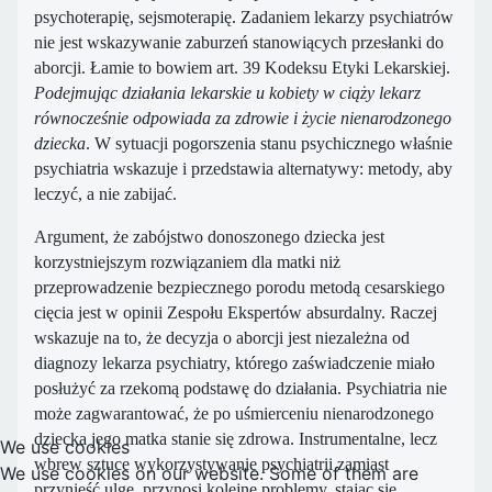
psychoterapię, sejsmoterapię. Zadaniem lekarzy psychiatrów
nie jest wskazywanie zaburzeń stanowiących przesłanki do
aborcji. Łamie to bowiem art. 39 Kodeksu Etyki Lekarskiej.
Podejmując działania lekarskie u kobiety w ciąży lekarz
równocześnie odpowiada za zdrowie i życie nienarodzonego
dziecka
. W sytuacji pogorszenia stanu psychicznego właśnie
psychiatria wskazuje i przedstawia alternatywy: metody, aby
leczyć, a nie zabijać.
Argument, że zabójstwo donoszonego dziecka jest
korzystniejszym rozwiązaniem dla matki niż
przeprowadzenie bezpiecznego porodu metodą cesarskiego
cięcia jest w opinii Zespołu Ekspertów absurdalny. Raczej
wskazuje na to, że decyzja o aborcji jest niezależna od
diagnozy lekarza psychiatry, którego zaświadczenie miało
posłużyć za rzekomą podstawę do działania. Psychiatria nie
może zagwarantować, że po uśmierceniu nienarodzonego
dziecka jego matka stanie się zdrowa. Instrumentalne, lecz
We use cookies
wbrew sztuce wykorzystywanie psychiatrii zamiast
We use cookies on our website. Some of them are
przynieść ulgę, przynosi kolejne problemy, stając się