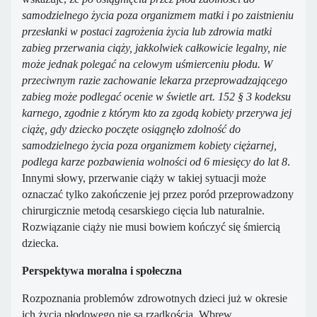
samodzielnego życia poza organizmem matki i po zaistnieniu
przesłanki w postaci zagrożenia życia lub zdrowia matki
zabieg przerwania ciąży, jakkolwiek całkowicie legalny, nie
może jednak polegać na celowym uśmierceniu płodu. W
przeciwnym razie zachowanie lekarza przeprowadzającego
zabieg może podlegać ocenie w świetle art. 152 § 3 kodeksu
karnego, zgodnie z którym kto za zgodą kobiety przerywa jej
ciążę, gdy dziecko poczęte osiągnęło zdolność do
samodzielnego życia poza organizmem kobiety ciężarnej,
podlega karze pozbawienia wolności od 6 miesięcy do lat 8
.
Innymi słowy, przerwanie ciąży w takiej sytuacji może
oznaczać tylko zakończenie jej przez poród przeprowadzony
chirurgicznie metodą cesarskiego cięcia lub naturalnie.
Rozwiązanie ciąży nie musi bowiem kończyć się śmiercią
dziecka.
Perspektywa moralna i społeczna
Rozpoznania problemów zdrowotnych dzieci już w okresie
ich życia płodowego nie są rzadkością. Wbrew