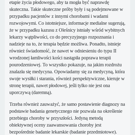
etapie życia płodowego, aby ta mogła być naprawdę
skuteczna. Takie skuteczne próby były i są podejmowane w
przypadku pacjentów z innymi chorobami i wadami
rozwojowymi. Co istotniejsze, informacje medialne sugerują,
że w przypadku kazusu z Oleśnicy istniały wśród wybitnych
lekarzy wątpliwości, co do precyzyjnego rozpoznania i
nadzieje na to, że terapia będzie możliwa. Ponadto, istnieje
również świadomość, że nawet w odniesieniu do typu II
wrodzonej łamliwości kości nastąpiła poprawa terapii
pourodzeniowej. To wszystko pokazuje, na jakim rozdrożu
znalazła się medycyna. Opowiadamy się za medycyną, która
swoje wysiłki i starania, również perspektywiczne, kieruje w
stronę terapii, nawet płodowej, jeśli tylko nie jest ona
uporczywą (daremną).
Trzeba również zauważyć, że samo postawienie diagnozy na
podstawie badania genetycznego nie pozwala na określenie
przebiegu choroby w przyszłości. Jedyną metodą
obiektywnej oceny zaawansowania choroby jest
bezpośrednie badanie lekarskie (badanie przedmiotowe).