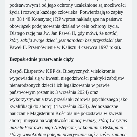
podstawowym i od jego ochrony uzależnione są możliwości
życia i rozwoju każdego człowieka. Potwierdzają to zapisy
art. 38 i 48 Konstytucji RP wprost nakładające na państwo
obowiązek podejmowania działań w celu ochrony życia.
Dlatego rację ma św. Jan Paweł II, gdy mówi, że
naród,
który zabija swoje dzieci, jest narodem bez przyszłości
(Jan
Paweł II, Przemówienie w Kaliszu 4 czerwca 1997 roku).
Bezpośrednie przerwanie ciąży
Zespół Ekspertów KEP ds. Bioetycznych wielokrotnie
wypowiadał się w kwestii niegodziwości praktyki zabójstw
nienarodzonych dzieci i ich legalizowania w prawie
państwowym (ostatnie: 3 września 2024) oraz
wykorzystywania tzw. przesłanki zdrowia psychicznego jako
kwalifikacji do aborcji (4 września 2023). Jednoznaczne
nauczanie Magisterium Kościoła nie pozostawia w kwestii
aborcji miejsca na wątpliwości:
mocą władzy, którą Chrystus
udzielił Piotrowi i jego Następcom, w komunii z Biskupami –
którzy wielokrotnie potępili przerywanie ciąży, zaś w ramach