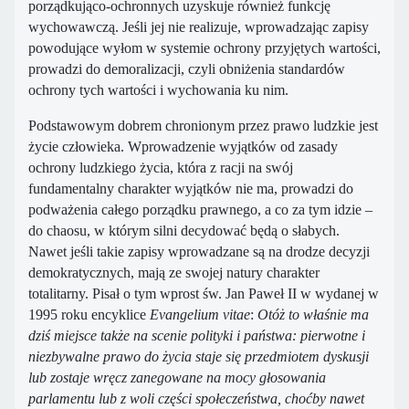
porządkująco-ochronnych uzyskuje również funkcję
wychowawczą. Jeśli jej nie realizuje, wprowadzając zapisy
powodujące wyłom w systemie ochrony przyjętych wartości,
prowadzi do demoralizacji, czyli obniżenia standardów
ochrony tych wartości i wychowania ku nim.
Podstawowym dobrem chronionym przez prawo ludzkie jest
życie człowieka. Wprowadzenie wyjątków od zasady
ochrony ludzkiego życia, która z racji na swój
fundamentalny charakter wyjątków nie ma, prowadzi do
podważenia całego porządku prawnego, a co za tym idzie –
do chaosu, w którym silni decydować będą o słabych.
Nawet jeśli takie zapisy wprowadzane są na drodze decyzji
demokratycznych, mają ze swojej natury charakter
totalitarny. Pisał o tym wprost św. Jan Paweł II w wydanej w
1995 roku encyklice
Evangelium vitae
:
Otóż to właśnie ma
dziś miejsce także na scenie polityki i państwa: pierwotne i
niezbywalne prawo do życia staje się przedmiotem dyskusji
lub zostaje wręcz zanegowane na mocy głosowania
parlamentu lub z woli części społeczeństwa, choćby nawet