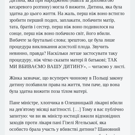
кесаревого розтину) могла б вижити. Дитина, яка була
здатна до цього життя. На жаль, перш ніж воно встигло
зробити перший подих, заплакати, побачити матір,
тата, братів і сестер, перш ніж воно подивилося на
сонце, перш ніж воно побачило світ, його вбили.
Вибачте за брутальні слова; зрештою, це була лише
процедура викликання асистолії плода. Звучить
невинно, правда? Наскільки легше застосувати таку
процедуру, ніж чітко сказати матері й батькові; ТАК
МИ ВБИВАЄМО ВАШУ ДИТИНУ», – читаємо у листі.
Жінка зазначає, що всупереч чинному в Польщі закону
дитину позбавили права на життя, тим паче, що вона
була здатна вижити поза тілом матері.
Пане міністре, хлопчика в Олешницькій лікарні вбили
на дев'ятому місяці вагітності. […] Тому я вас публічно
запитую: чи ви як міністр юстиції вжили відповідних
заходів проти лікаря пані Гізелі Ягельської, яка
особисто брала участь у вбивстві дитини? Шановний