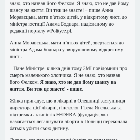
знаю, хто назвав його Фелком. Я знаю, хто не дав йому
шансу на життя. Ви теж це знаєте! – пише Анна
Моравєцька, мати п’ятьох дітей, у відкритому листі до
міністра юстиції Адама Боднара, надісланому до
редакції порталу wPolityce.pl.
Анна Моравєцька, мати п’ятьох дітей, звертається до
міністра Адама Боднара у зворушливому відкритому
листі.
– Пане Міністре, кілька днів тому ЗМІ повідомили про
смерть маленького хлопчика. Я не знаю, хто назвав
Я знаю, хто не дав йому шансу на
його Фелком.
життя. Ви теж це знаєте! - пише.
Жінка пригадує, що в лікарні в Олешниці заступниця
директора цієї лікарні, гінеколог Гізела Ягельська за
підтримки активістів FEDERA (фундація, яка
намагається легалізувати аборти в Польщі) переконала
батьків убити свою дитину.
Дитина, яка при народженні (навіть за допомогою