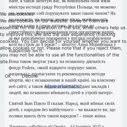
пане, я також запитую вас, як виконувача обов’язків
міністра юстиції уряду Республіки Польща, чи можемо
ми дозволити собі порушувати закон таким чином? Як
We use cookies
ви вважаєте, чи вчиняє злочин лікар, який вводить
We use cookies on our website. Some of them are
хлорид калію в серце дитини, яка готова до
essential for the operation of the site, while others help us
самостійного функціонування поза організмом матері,
to improve this site and the user experience (tracking
за яке передбачено покарання у вигляді позбавлення
cookies). You can decide for yourself whether you want to
волі на строк до 8 років? – запитує Анна Моравецька у
allow cookies or not. Please note that if you reject them,
відкритому листі.
you may not be able to use all the functionalities of the
Вона також звертає увагу на незаконну діяльність
site.
фонду Federa, «який відкрито порушує закон,
наприклад, пропагуючи та рекомендуючи методи
Ok
Decline
абортів, які є незаконними в нашій країні, на власному
More information
веб-сайті, а також надаючи контактні дані закладів і
людей, які незаконно вбивають дітей в утробі матері».
Святий Іван Павло ІІ сказав: Народ, який вбиває своїх
дітей, є народом без майбутнього – чи вважаєте ви, що
поляки мають бути таким народом? – пише жінка.
Джерело: wPolityce.pl/ Opoka – 14 kwietnia 2025 r.