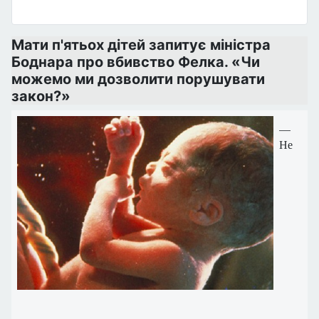
Мати п'ятьох дітей запитує міністра
Боднара про вбивство Фелка. «Чи
можемо ми дозволити порушувати
закон?»
—
Не