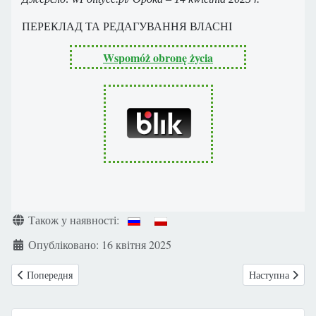
ПЕРЕКЛАД ТА РЕДАГУВАННЯ ВЛАСНІ
Wspomóż obronę życia
Деталі
Також у наявності:
Опубліковано: 16 квітня 2025
Попередня стаття: Позиція Польського Товариства Захисників Життя 
Наступна статт
Попередня
Наступна