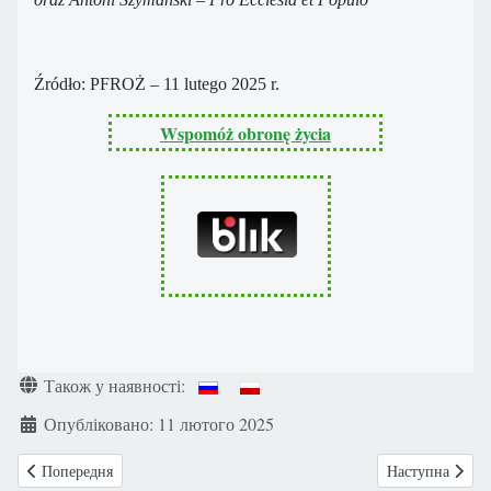
Źródło: PFROŻ – 11 lutego 2025 r.
Wspomóż obronę życia
Деталі
Також у наявності:
Опубліковано: 11 лютого 2025
Попередня стаття: Відійшов у Вічність отець канонік Тадеуш Баліцкі ( 
Наступна стаття
Попередня
Наступна