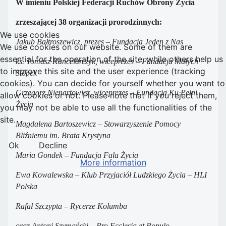
W imieniu Polskiej Federacji Ruchów Obrony Życia
zrzeszającej 38 organizacji prorodzinnych:
We use cookies
Jakub Bałtroszewicz, prezes – Fundacja Jeden z Nas
We use cookies on our website. Some of them are
essential for the operation of the site, while others help us
ks. Tomasz Kancelarczyk, wiceprezes – Fundacja Małych
to improve this site and the user experience (tracking
Stópek
cookies). You can decide for yourself whether you want to
Grzegorz Nienartowicz, wiceprezes – Fundacja Ku Pełni
allow cookies or not. Please note that if you reject them,
Życia
you may not be able to use all the functionalities of the
site.
Magdalena Bartoszewicz – Stowarzyszenie Pomocy
Bliźniemu im. Brata Krystyna
Ok
Decline
Maria Gondek – Fundacja Fala Życia
More information
Ewa Kowalewska – Klub Przyjaciół Ludzkiego Życia – HLI
Polska
Rafał Szczypta – Rycerze Kolumba
oraz Antoni Szymański – Pro Ecclesia et Populo