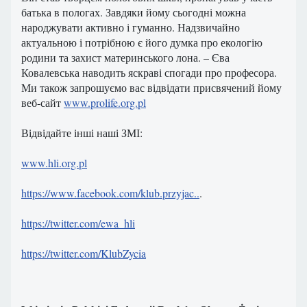
батька в пологах.
Завдяки йому сьогодні можна
народжувати активно і гуманно.
Надзвичайно
актуальною і потрібною є його думка про екологію
родини та захист материнського лона.
– Єва
Ковалевська наводить яскраві спогади про професора.
Ми також запрошуємо вас відвідати присвячений йому
веб-сайт
www.prolife.org.pl
Відвідайте інші наші ЗМІ:
www.hli.org.pl
https://www.facebook.com/klub.przyjac..
.
https://twitter.com/ewa_hli
https://twitter.com/KlubZycia