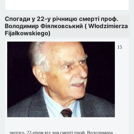
Спогади у 22-у річницю смерті проф.
Володимир Фіялковський ( Włodzimierza
Fijałkowskiego)
15
лютого, 22-річчя від дня смерті проф. Володимира