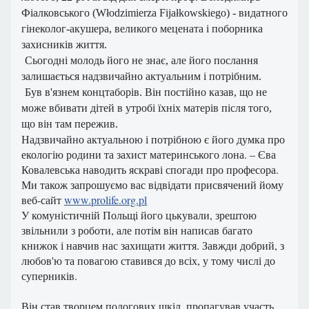
Фіалковського (Włodzimierza Fijałkowskiego) - видатного
гінеколог-акушера, великого мецената і поборника
захисників життя.
Сьогодні молодь його не знає, але його послання
залишається надзвичайно актуальним і потрібним.
Був в'язнем концтаборів.
Він постійно казав, що не
може вбивати дітей в утробі їхніх матерів після того,
що він там пережив.
Надзвичайно актуальною і потрібною є його думка про
екологію родини та захист материнського лона.
– Єва
Ковалевська наводить яскраві спогади про професора.
Ми також запрошуємо вас відвідати присвячений йому
веб-сайт
www.prolife.org.pl
У комуністичній Польщі його цькували, зрештою
звільнили з роботи, але потім він написав багато
книжок і навчив нас захищати життя.
Завжди добрий, з
любов'ю та повагою ставився до всіх, у тому числі до
суперників.
Він став творцем пологових шкіл, пропагував участь