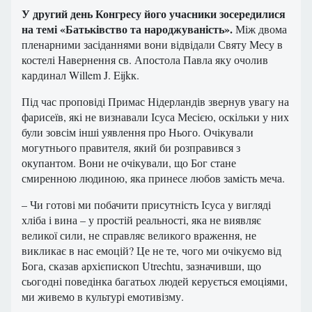
У другий день Конгресу його учасники зосередилися
на темі «Батьківство та народжуваність».
Між двома
пленарними засіданнями вони відвідали Святу Месу в
костелі Навернення св. Апостола Павла яку очолив
кардинал Willem J. Eijkк.
Під час проповіді Примас Нідерландів звернув увагу на
фарисеїв, які не визнавали Ісуса Месією, оскільки у них
були зовсім інші уявлення про Нього. Очікували
могутнього правителя, який би розправився з
окупантом. Вони не очікували, що Бог стане
смиренною людиною, яка принесе любов замість меча.
– Чи готові ми побачити присутність Ісуса у вигляді
хліба і вина – у простій реальності, яка не виявляє
великої сили, не справляє великого враження, не
викликає в нас емоцій? Це не те, чого ми очікуємо від
Бога, сказав архієпископ Utrechtu, зазначивши, що
сьогодні поведінка багатьох людей керується емоціями,
ми живемо в культурі емотивізму.