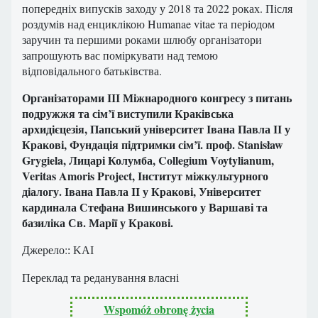
попередніх випусків заходу у 2018 та 2022 роках. Після
роздумів над енциклікою Humanae vitae та періодом
заручин та першими роками шлюбу організатори
запрошують вас поміркувати над темою
відповідального батьківства.
Організаторами ІІІ Міжнародного конгресу з питань
подружжя та сім’ї виступили Краківська
архидієцезія, Папський університет Івана Павла ІІ у
Кракові, Фундація підтримки сім’ї. проф. Stanisław
Grygiela, Лицарі Колумба, Collegium Voytylianum,
Veritas Amoris Project, Інститут міжкультурного
діалогу. Івана Павла ІІ у Кракові, Університет
кардинала Стефана Вишинського у Варшаві та
базиліка Св. Марії у Кракові.
Джерело:
: KAI
Переклад та реданування власні
Wspomóż obronę życia