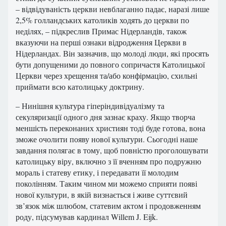
– відвідуваність церкви невблаганно падає, наразі лише
2,5% голландських католиків ходять до церкви по
неділях, – підкреслив Примас Нідерландів, також
вказуючи на перші ознаки відродження Церкви в
Нідерландах. Він зазначив, що молоді люди, які просять
бути допущеними до повного сопричастя Католицької
Церкви через хрещення та/або конфірмацію, схильні
приймати всю католицьку доктрину.
– Нинішня культура гіперіндивідуалізму та
секуляризації одного дня зазнає краху. Якщо творча
меншість переконаних християн тоді буде готова, вона
зможе очолити появу нової культури. Сьогодні наше
завдання полягає в тому, щоб повністю проголошувати
католицьку віру, включно з її вченням про подружню
мораль і статеву етику, і передавати її молодим
поколінням. Таким чином ми можемо сприяти появі
нової культури, в якій визнається і живе суттєвий
зв’язок між шлюбом, статевим актом і продовженням
роду, підсумував кардинал Willem J. Eijk.