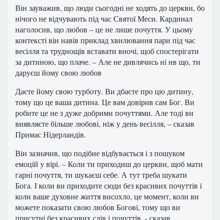
Він зауважив, що люди сьогодні не ходять до церкви, бо
нічого не відчувають під час Святої Меси. Кардинал
наголосив, що любов – це не лише почуття. У цьому
контексті він навів приклад хвилювання пари під час
весілля та труднощів вставати вночі, щоб спостерігати
за дитиною, що плаче. – Але не дивлячись ні нв що, ти
даруєш йому свою любов
Даєте йому свою турботу. Ви дбаєте про цю дитину,
тому що це ваша дитина. Це вам довірив сам Бог. Ви
робите це не з дуже добрими почуттями. Але тоді ви
виявляєте більше любові, ніж у день весілля, – сказав
Примас Нідерландів.
Він зазначив, що подібне відбувається і з пошуком
емоцій у вірі. – Коли ти приходиш до церкви, щоб мати
гарні почуття, ти шукаєш себе. А тут треба шукати
Бога. І коли ви приходите сюди без красивих почуттів і
коли ваше духовне життя висохло, це момент, коли ви
можете показати свою любов Богові, тому що ви
присутні без красивих слів і почуттів, - сказав