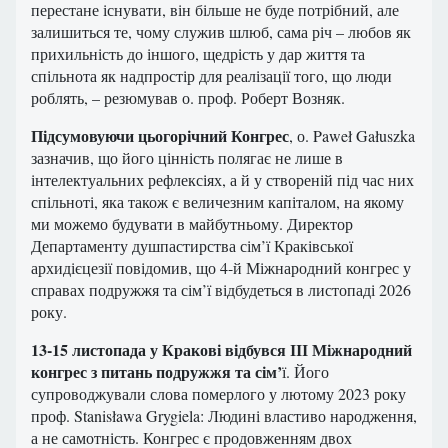
перестане існувати, він більше не буде потрібний, але
залишиться те, чому служив шлюб, сама річ – любов як
прихильність до іншого, щедрість у дар життя та
спільнота як надпростір для реалізації того, що люди
роблять, – резюмував о. проф. Роберт Возняк.
Підсумовуючи цьогорічний Конгрес
, о. Paweł Gałuszka
зазначив, що його цінність полягає не лише в
інтелектуальних рефлексіях, а й у створеній під час них
спільноті, яка також є величезним капіталом, на якому
ми можемо будувати в майбутньому. Директор
Департаменту душпастирства сім’ї Краківської
архидієцезії повідомив, що 4-й Міжнародний конгрес у
справах подружжя та сім’ї відбудеться в листопаді 2026
року.
13-15 листопада у Кракові відбувся ІІІ Міжнародний
конгрес з питань подружжя та сім’
ї. Його
супроводжували слова померлого у лютому 2023 року
проф. Stanisława Grygiela: Людині властиво народження,
а не самотність. Конгрес є продовженням двох