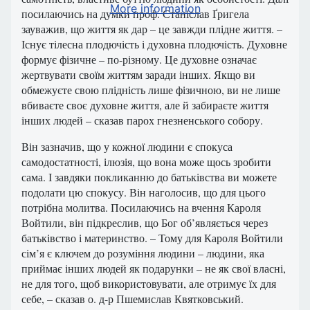
More information
посилаючись на думки проф. Станіслав Ґригела
зауважив, що життя як дар – це завжди плідне життя. –
Існує тілесна плодючість і духовна плодючість. Духовне
формує фізичне – по-різному. Це духовне означає
жертвувати своїм життям заради інших. Якщо ви
обмежуєте свою плідність лише фізичною, ви не лише
вбиваєте своє духовне життя, але й забираєте життя
інших людей – сказав парох гнезненського собору.
Він зазначив, що у кожної людини є спокуса
самодостатності, ілюзія, що вона може щось зробити
сама. І завдяки покликанню до батьківства ви можете
подолати цю спокусу. Він наголосив, що для цього
потрібна молитва. Посилаючись на вчення Кароля
Войтили, він підкреслив, що Бог об’являється через
батьківство і материнство. – Тому для Кароля Войтили
сім’я є ключем до розуміння людини – людини, яка
приймає інших людей як подарунки – не як свої власні,
не для того, щоб використовувати, але отримує їх для
себе, – сказав о. д-р Пшемислав Квятковський.