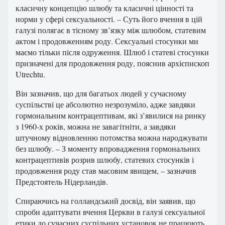
класичну концепцію шлюбу та класичні цінності та
норми у сфері сексуальності. – Суть його вчення в цій
галузі полягає в тісному зв’язку між шлюбом, статевим
актом і продовженням роду. Сексуальні стосунки ми
маємо тільки після одруження. Шлюб і статеві стосунки
призначені для продовження роду, пояснив архієпископ
Utrechtu.
Він зазначив, що для багатьох людей у ​​сучасному
суспільстві це абсолютно незрозуміло, адже завдяки
гормональним контрацептивам, які з’явилися на ринку
з 1960-х років, можна не завагітніти, а завдяки
штучному відновленню потомства можна народжувати
без шлюбу. – З моменту впровадження гормональних
контрацептивів розрив шлюбу, статевих стосунків і
продовження роду став масовим явищем, – зазначив
Предстоятель Нідерландів.
Спираючись на голландський досвід, він заявив, що
спроби адаптувати вчення Церкви в галузі сексуальної
етики до сучасних суспільних установок не працюють