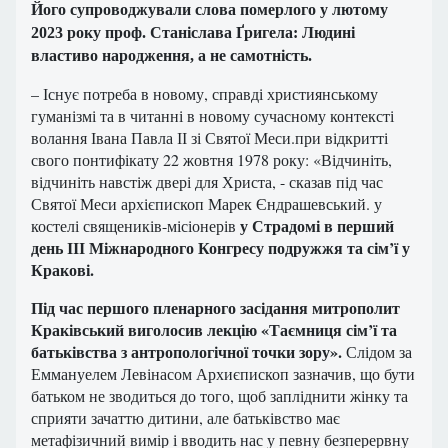
Його супроводжували слова померлого у лютому
2023 року проф. Станіслава Ґригела: Людині
властиво народження, а не самотність.
– Існує потреба в новому, справді християнському
гуманізмі та в читанні в новому сучасному контексті
волання Івана Павла ІІ зі Святої Меси.при відкритті
свого понтифікату 22 жовтня 1978 року: «Відчиніть,
відчиніть навстіж двері для Христа, - сказав під час
Святої Меси архієпископ Марек Єндрашевський. у
у Страдомі в перший
костелі священиків-місіонерів
день ІІІ Міжнародного Конгресу подружжя та сім’ї у
Кракові.
Під час першого пленарного засідання митрополит
Краківський виголосив лекцію «Таємниця сім’ї та
батьківства з антропологічної точки зору».
Слідом за
Еммануелем Левінасом Архиєпископ зазначив, що бути
батьком не зводиться до того, щоб запліднити жінку та
сприяти зачаттю дитини, але батьківство має
метафізичний вимір і вводить нас у певну безперервну