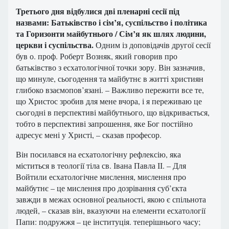
Третього дня відбулися дві пленарні сесії під
назвами: Батьківство і сім’я, суспільство і політика
та Горизонти майбутнього / Сім’я як шлях людини,
церкви і суспільства.
Одним із доповідачів другої сесії
був о. проф. Роберт Возняк, який говорив про
батьківство з есхатологічної точки зору. Він зазначив,
що минуле, сьогодення та майбутнє в житті християн
глибоко взаємопов’язані. – Важливо пережити все те,
що Христос зробив для мене вчора, і я переживаю це
сьогодні в перспективі майбутнього, що відкривається,
тобто в перспективі запрошення, яке Бог постійно
адресує мені у Христі, – сказав професор.
Він посилався на есхатологічну рефлексію, яка
міститься в теології тіла св. Івана Павла ІІ. – Для
Войтили есхатологічне мислення, мислення про
майбутнє – це мислення про дозрівання суб’єкта
завжди в межах основної реальності, якою є спільнота
людей, – сказав він, вказуючи на елементи есхатології
Папи: подружжя – це інституція. теперішнього часу;