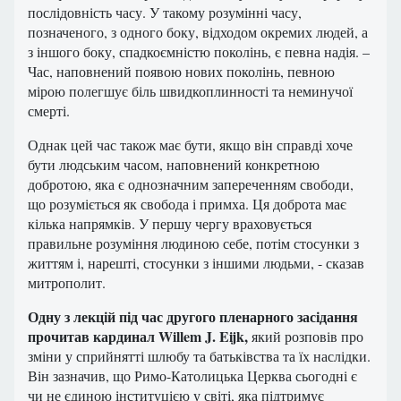
послідовність часу. У такому розумінні часу,
позначеного, з одного боку, відходом окремих людей, а
з іншого боку, спадкоємністю поколінь, є певна надія. –
Час, наповнений появою нових поколінь, певною
мірою полегшує біль швидкоплинності та неминучої
смерті.
Однак цей час також має бути, якщо він справді хоче
бути людським часом, наповнений конкретною
добротою, яка є однозначним запереченням свободи,
що розуміється як свобода і примха. Ця доброта має
кілька напрямків. У першу чергу враховується
правильне розуміння людиною себе, потім стосунки з
життям і, нарешті, стосунки з іншими людьми, - сказав
митрополит.
Одну з лекцій під час другого пленарного засідання
прочитав кардинал Willem J. Eijk,
який розповів про
зміни у сприйнятті шлюбу та батьківства та їх наслідки.
Він зазначив, що Римо-Католицька Церква сьогодні є
чи не єдиною інституцією у світі, яка підтримує