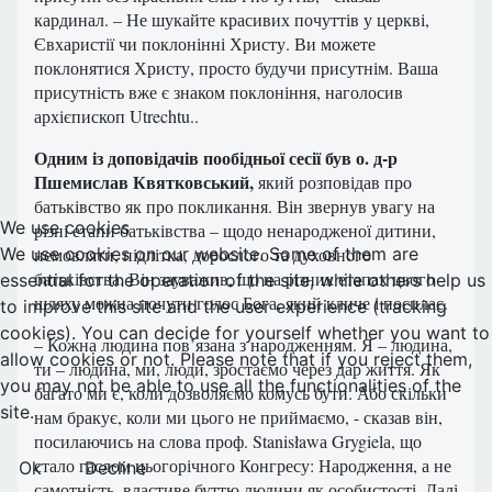
кардинал. – Не шукайте красивих почуттів у церкві,
Євхаристії чи поклонінні Христу. Ви можете
поклонятися Христу, просто будучи присутнім. Ваша
присутність вже є знаком поклоніння, наголосив
архієпископ Utrechtu..
Одним із доповідачів пообідньої сесії був о. д-р
Пшемислав Квятковський,
який розповідав про
батьківство як про покликання. Він звернув увагу на
We use cookies
різні етапи батьківства – щодо ненародженої дитини,
We use cookies on our website. Some of them are
немовляти, підлітка, дорослого та духовного
батьківства. Він зауважив, що на різних етапах цього
essential for the operation of the site, while others help us
шляху можна почути голос Бога, який кличе і посилає.
to improve this site and the user experience (tracking
cookies). You can decide for yourself whether you want to
– Кожна людина пов’язана з народженням. Я – людина,
allow cookies or not. Please note that if you reject them,
ти – людина, ми, люди, зростаємо через дар життя. Як
you may not be able to use all the functionalities of the
багато ми є, коли дозволяємо комусь бути. Або скільки
site.
нам бракує, коли ми цього не приймаємо, - сказав він,
посилаючись на слова проф. Stanisławа Grygielа, що
стало гаслом цьогорічного Конгресу: Народження, а не
Ok
Decline
самотність, властиве буттю людини як особистості. Далі