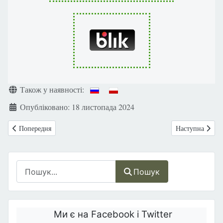
Деталі
Також у наявності:
Опубліковано: 18 листопада 2024
Попередня стаття: У Європі будівлі підсвітили червоним кольором, 
Наступна статт
Попередня
Наступна
Пошук
Пошук
Ми є на Facebook і Twitter