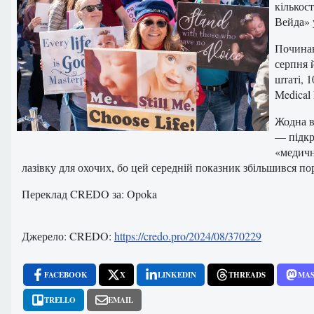
кількос
Вейда» 
Починаю
серпня 
штаті, 
Medical
Жодна в
— підкр
«медичн
лазівку для охочих, бо цей середній показник збільшився пор
Переклад CREDO за: Opoka
Джерело: CREDO:
https://credo.pro/2024/08/370229
FACEBOOK
X
LINKEDIN
THREADS
MA
TRELLO
EMAIL