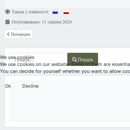
Деталі
Також у наявності:
Опубліковано: 11 серпня 2024
Попередня стаття: Фінляндія: школа повинна бути вільна від "TikTo
Попередня
Пошук
We use cookies
Пошук
We use cookies on our website. Some of them are essential f
You can decide for yourself whether you want to allow cookie
Ok
Decline