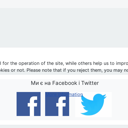
ks" та інших соціальних мереж
or the operation of the site, while others help us to impro
s or not. Please note that if you reject them, you may not b
Ми є на Facebook і Twitter
More information