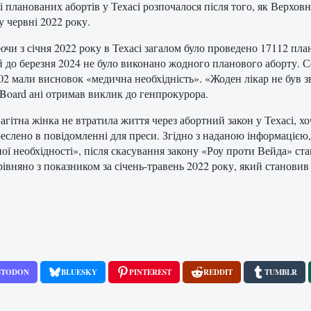
ті планованих абортів у Техасі розпочалося після того, як Верх
у червні 2022 року.
чи з січня 2022 року в Техасі загалом було проведено 17112 плано
й до березня 2024 не було виконано жодного планового аборту. С
102 мали висновок «медична необхідність». «Жоден лікар не був
 Board ані отримав виклик до генпрокурора.
агітна жінка не втратила життя через абортний закон у Техасі, х
еслено в повідомленні для преси. Згідно з наданою інформацією, 
ої необхідності», після скасування закону «Роу проти Вейда» ста
івняно з показником за січень-травень 2022 року, який становив 
STODON
BLUESKY
PINTEREST
REDDIT
TUMBLR