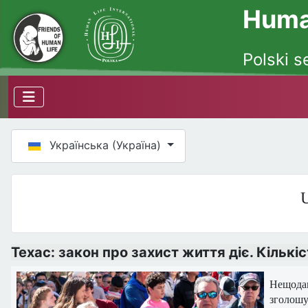
Human
Polski s
Оберіть свою мову
Українська (Україна)
U
Техас: закон про захист життя діє. Кількі
Нещодав
зголошув