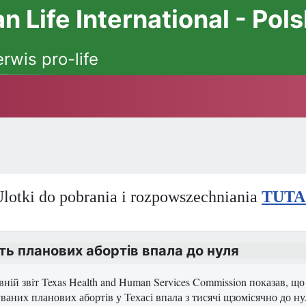
 Life International - Pol
erwis pro-life
lotki do pobrania i rozpowszechniania
TUTA
сть планових абортів впала до нуля
ній звіт Texas Health and Human Services Commission показав, що 
аних планових абортів у Техасі впала з тисячі щзомісячно до нуля