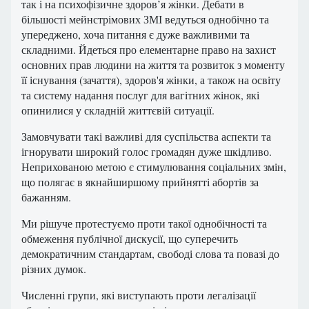
так і на психофізичне здоров’я жінки. Дебати в
більшості мейнстрімових ЗМІ ведуться однобічно та
упереджено, хоча питання є дуже важливими та
складними. Йдеться про елементарне право на захист
основних прав людини на життя та розвиток з моменту
її існування (зачаття), здоров'я жінки, а також на освіту
та систему надання послуг для вагітних жінок, які
опинилися у складній життєвій ситуації.
Замовчувати такі важливі для суспільства аспекти та
ігнорувати широкий голос громадян дуже шкідливо.
Неприхованою метою є стимулювання соціальних змін,
що полягає в якнайширшому прийнятті абортів за
бажанням.
Ми рішуче протестуємо проти такої однобічності та
обмеження публічної дискусії, що суперечить
демократичним стандартам, свободі слова та повазі до
різних думок.
Численні групи, які виступають проти легалізації