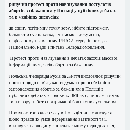
рішучий протест проти нав'язування постулатів
абортів за бажанням у Польщі у публічних дебатах
та в медійних дискусіях
як єдину легітимну точку зору, нібито підтриману
більшістю суспільства, - читаємо в документі,
надісланому правлінням PFROŻ, серед інших. до
Національної Ради з питань Телерадіомовлення.
Протест проти нав'язування в дебатах засобів масової
інформації постулатів абортів за бажанням
Польська Федерація Рухів за Життя висловлює рішучий
протест щодо нав’язування думки про необхідність
запровадження абортів за бажанням в Польщі в
публічних дебатах у головних ЗМІ як єдиної легітимної
точки зору, нібито підтриманої більшістю суспільства .
Протягом тривалого часу в Польщі триває дискусія
щодо правових умов переривання вагітності та її
впливу як на людину в пренатальному періоді життя,