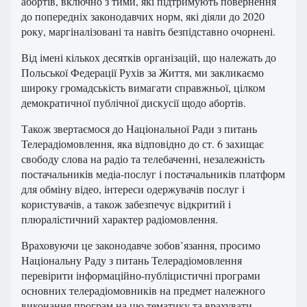
абортів, включно з тими, які підтримують повернення
до попередніх законодавчих норм, які діяли до 2020
року, маргіналізовані та навіть безпідставно очорнені.
Від імені кількох десятків організацій, що належать до
Польської Федерації Рухів за Життя, ми закликаємо
широку громадськість вимагати справжньої, цілком
демократичної публічної дискусії щодо абортів.
Також звертаємося до Національної Ради з питань
Телерадіомовлення, яка відповідно до ст. 6 захищає
свободу слова на радіо та телебаченні, незалежність
постачальників медіа-послуг і постачальників платформ
для обміну відео, інтереси одержувачів послуг і
користувачів, а також забезпечує відкритий і
плюралістичний характер радіомовлення.
Враховуючи це законодавче зобов’язання, просимо
Національну Раду з питань Телерадіомовлення
перевірити інформаційно-публіцистичні програми
основних телерадіомовників на предмет належного
виконання програм на цю тематику та врахувати