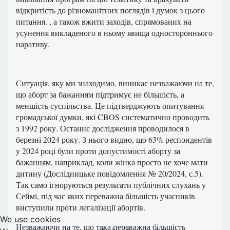
відкритість до різноманітних поглядів і думок з цього
питання. , а також вжити заходів, спрямованих на
усунення викладеного в ньому явища одностороннього
наративу.
Ситуація, яку ми знаходимо, виникає незважаючи на те,
що аборт за бажанням підтримує не більшість, а
меншість суспільства. Це підтверджують опитування
громадської думки, які CBOS систематично проводить
з 1992 року. Останнє дослідження проводилося в
березні 2024 року. З нього видно, що 63% респондентів
у 2024 році були проти допустимості аборту за
бажанням, наприклад, коли жінка просто не хоче мати
дитину (Дослідницьке повідомлення № 20/2024, с.5).
Так само ігноруються результати публічних слухань у
Сеймі, під час яких переважна більшість учасників
виступили проти легалізації абортів.
We use cookies
Незважаючи на те, що така переважна більшість