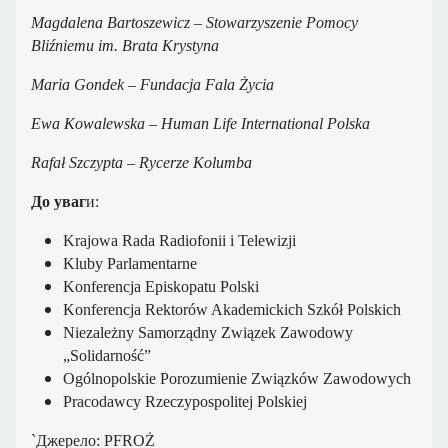
Magdalena Bartoszewicz – Stowarzyszenie Pomocy
Bliźniemu im. Brata Krystyna
Maria Gondek – Fundacja Fala Życia
Ewa Kowalewska – Human Life International Polska
Rafał Szczypta – Rycerze Kolumba
До уваг
и:
Krajowa Rada Radiofonii i Telewizji
Kluby Parlamentarne
Konferencja Episkopatu Polski
Konferencja Rektorów Akademickich Szkół Polskich
Niezależny Samorządny Związek Zawodowy
„Solidarność”
Ogólnopolskie Porozumienie Związków Zawodowych
Pracodawcy Rzeczypospolitej Polskiej
`Джерело: PFROŻ