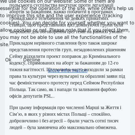
We use cookies on our website. Some of them are
польського суспільства виступає проти легалізації
essential for the operation of the site, while others help us
абортів за бажанням, важко побачити в програмах
to improve this site and the user experience (tracking
громадського телебачення чи деяких приватних
cookies). You can decide for yourself whether you want to
станцій, щоб представники цієї домінуючої групи були
allow cookies or not. Please note that if you reject them,
запрошені для обговорення цієї теми на рівних. умови.
you may not be able to use all the functionalities of the
Прикладом нерівного ставлення було також широке
site.
представлення протестів груп, незадоволених рішенням
Сейму відхилити проект поправок до Кримінального
Ok
Decline
кодексу, спрямованих на аборт за бажанням до 12-го
тижня вагітності. Ці промови часто виходили за рамки
More information
права та культури через вульгарні та образливі заяви під
час феміністичного протесту перед Сеймом Республіки
Польща. Так само, як і напади та заливання фарбою
офісів депутатів PSL..
При цьому інформація про численні Марші за Життя і
Сім’ю, в яких у різних містах Польщі – спокійно,
доброзичливо і без агресії – брали участь сотні тисяч
людей – була замовчена або максимально обмежена.