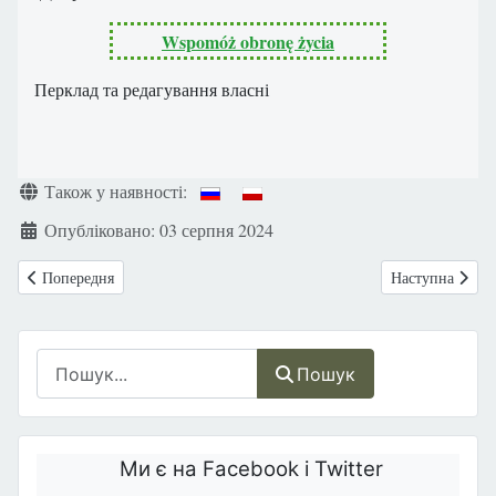
Wspomóż obronę życia
Перклад та редагування власні
Деталі
Також у наявності:
Опубліковано: 03 серпня 2024
Попередня стаття: «Перед нами велике завдання — з’єднати родини т
Наступна статт
Попередня
Наступна
Пошук
Пошук
Ми є на Facebook і Twitter