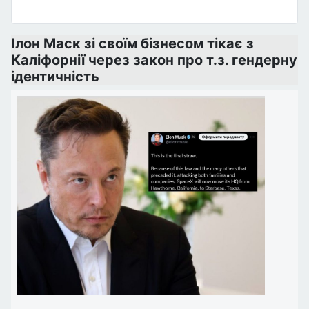
Ілон Маск зі своїм бізнесом тікає з
Каліфорнії через закон про т.з. гендерну
ідентичність