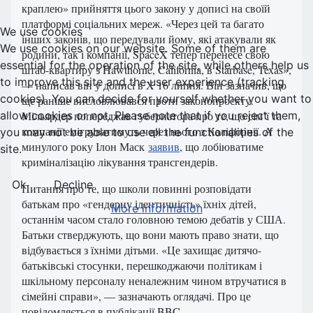
краплею» прийняття цього закону у дописі на своїй
платформі соціальних мереж. «Через цей та багато
We use cookies
інших законів, що передували йому, які атакували як
We use cookies on our website. Some of them are
родини, так і компанії, SpaceX тепер перенесе свою
essential for the operation of the site, while others help us
штаб-квартиру з Hawthorne, California, в Starbase, Texas»,
to improve this site and the user experience (tracking
— написав він у дописі в X 16 липня. Він зазначив, що
cookies). You can decide for yourself whether you want to
ще раніше висловлювався проти законопроєкту.
allow cookies or not. Please note that if you reject them,
Мільярдер попереджав губернатора про те, що сім’ї та
компанії емігруватимуть через нього з Каліфорнії. А
you may not be able to use all the functionalities of the
минулого року Ілон Маск
заявив
, що лобіюватиме
site.
криміналізацію лікування трансгендерів.
Ok
Decline
Питання про те, що школи повинні розповідати
батькам про «гендерну ідентичність» їхніх дітей,
More information
останнім часом стало головною темою дебатів у США.
Батьки стверджують, що вони мають право знати, що
відбувається з їхніми дітьми. «Це захищає дитячо-
батьківські стосунки, перешкоджаючи політикам і
шкільному персоналу неналежним чином втручатися в
сімейні справи», — зазначають оглядачі. Про це
повідомляється в публікації BBC.