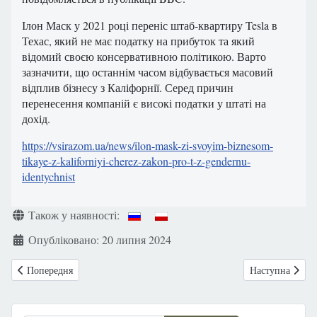
Ілон Маск у 2021 році переніс штаб-квартиру Tesla в
Техас, який не має податку на прибуток та який
відомий своєю консервативною політикою. Варто
зазначити, що останнім часом відбувається масовий
відплив бізнесу з Каліфорнії. Серед причин
перенесення компаній є високі податки у штаті на
дохід.
https://vsirazom.ua/news/ilon-mask-zi-svoyim-biznesom-
tikaye-z-kaliforniyi-cherez-zakon-pro-t-z-gendernu-
identychnist
Деталі
Також у наявності:
Опубліковано: 20 липня 2024
Попередня стаття: У Швейцарії можуть вперше використати капсулу д
Наступна стаття
Попередня
Наступна