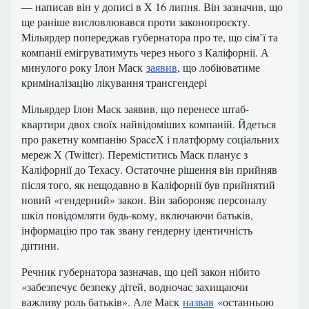
— написав він у дописі в X 16 липня. Він зазначив, що
ще раніше висловлювався проти законопроєкту.
Мільярдер попереджав губернатора про те, що сім’ї та
компанії емігруватимуть через нього з Каліфорнії. А
минулого року Ілон Маск
заявив
, що лобіюватиме
криміналізацію лікування трансгендері
Мільярдер Ілон Маск заявив, що перенесе штаб-
квартири двох своїх найвідоміших компаній. Йдеться
про ракетну компанію SpaceX і платформу соціальних
мереж X (Twitter). Переміститись Маск планує з
Каліфорнії до Техасу. Остаточне рішення він прийняв
після того, як нещодавно в Каліфорнії був прийнятий
новий «гендерний» закон. Він забороняє персоналу
шкіл повідомляти будь-кому, включаючи батьків,
інформацію про так звану гендерну ідентичність
дитини.
Речник губернатора зазначав, що цей закон нібито
«забезпечує безпеку дітей, водночас захищаючи
важливу роль батьків». Але Маск
назвав
«останньою