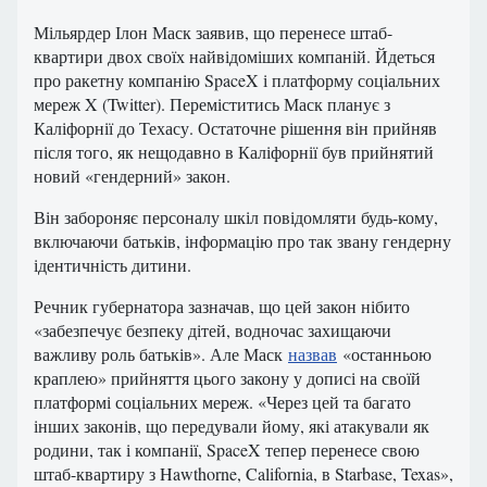
Мільярдер Ілон Маск заявив, що перенесе штаб-
квартири двох своїх найвідоміших компаній. Йдеться
про ракетну компанію SpaceX і платформу соціальних
мереж X (Twitter). Переміститись Маск планує з
Каліфорнії до Техасу. Остаточне рішення він прийняв
після того, як нещодавно в Каліфорнії був прийнятий
новий «гендерний» закон.
Він забороняє персоналу шкіл повідомляти будь-кому,
включаючи батьків, інформацію про так звану гендерну
ідентичність дитини.
Речник губернатора зазначав, що цей закон нібито
«забезпечує безпеку дітей, водночас захищаючи
важливу роль батьків». Але Маск
назвав
«останньою
краплею» прийняття цього закону у дописі на своїй
платформі соціальних мереж. «Через цей та багато
інших законів, що передували йому, які атакували як
родини, так і компанії, SpaceX тепер перенесе свою
штаб-квартиру з Hawthorne, California, в Starbase, Texas»,