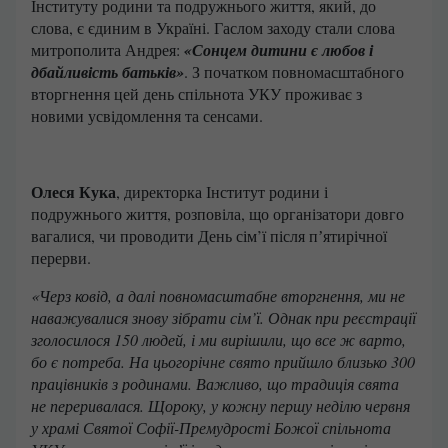
Інституту родини та подружнього життя, який, до
слова, є єдиним в Україні. Гаслом заходу стали слова
митрополита Андрея:
«Сонцем дитини є любов і
дбайливість батьків»
. З початком повномасштабного
вторгнення цей день спільнота УКУ проживає з
новими усвідомлення та сенсами.
Олеся Кука
, директорка Інститут родини і
подружнього життя, розповіла, що організатори довго
вагалися, чи проводити День сім’ї після пʼятирічної
перерви.
«Черз ковід, а далі повномасштабне вторгнення, ми не
наважувалися знову зібрати сім’ї. Однак при реєстрації
зголосилося 150 людей, і ми вирішили, що все ж варто,
бо є потреба. На цьогорічне свято прийшло близько 300
працівників з родинами. Важливо, що традиція свята
не переривалася. Щороку, у кожну першу неділю червня
у храмі Святої Софії-Премудрості Божої спільнота