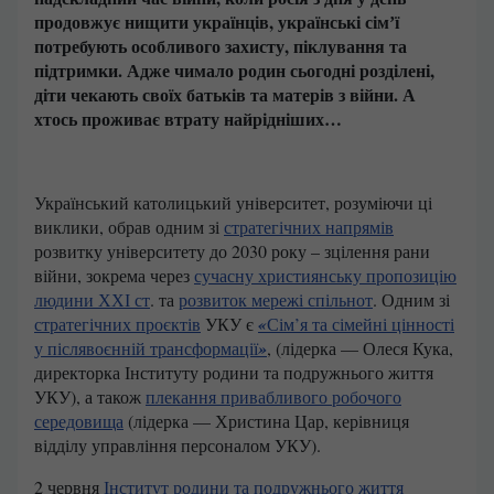
продовжує нищити українців, українські сімʼї
потребують особливого захисту, піклування та
підтримки. Адже чимало родин сьогодні розділені,
діти чекають своїх батьків та матерів з війни. А
хтось проживає втрату найрідніших…
Український католицький університет, розуміючи ці
виклики, обрав одним зі
стратегічних напрямів
розвитку університету до 2030 року – зцілення рани
війни, зокрема через
сучасну християнську пропозицію
людини ХХІ ст
. та
розвиток мережі спільнот
. Одним зі
стратегічних проєктів
УКУ є
«
Сім’я та сімейні цінності
у післявоєнній трансформації
»
, (лідерка — Олеся Кука,
директорка Інституту родини та подружнього життя
УКУ), а також
плекання привабливого робочого
середовища
(лідерка — Христина Цар, керівниця
відділу управління персоналом УКУ).
2 червня
Інститут родини та подружнього життя