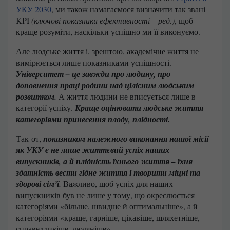
УКУ 2030
, ми також намагаємося визначити так звані
KPI
(ключові показники ефективності – ред.)
, щоб
краще розуміти, наскільки успішно ми її виконуємо.
Але людське життя і, зрештою, академічне життя не
вимірюється лише показниками успішності.
Університет – це завжди про людину, про
доповнення праці родини над цілісним людським
розвитком.
А життя людини не вписується лише в
категорії успіху.
Краще оцінювати людське життя
категоріями принесення плоду, плідності.
Так-от,
показником належного виконання нашої місії
як УКУ є не лише життєвий успіх наших
випускників, а й плідність їхнього життя – їхня
здатність вести гідне життя і творити міцні та
здорові сім’ї.
Важливо, щоб успіх для наших
випускників був не лише у тому, що окреслюється
категоріями «більше, швидше й оптимальніше», а й
категоріями «краще, гарніше, цікавіше, шляхетніше,
справедливіше, людяніше».