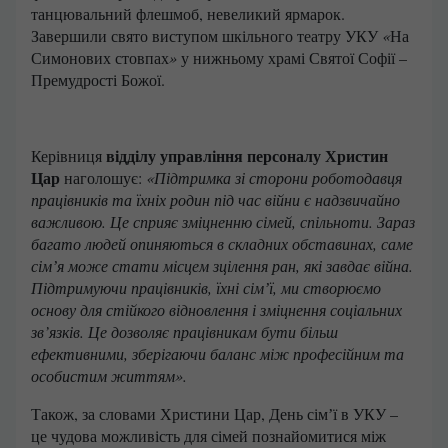
танцювальний флешмоб, невеликий ярмарок.
Завершили свято виступом шкільного театру УКУ
«
На
Симонових стовпах
»
у нижньому храмі Святої Софії –
Премудрості Божої.
відділу управління персоналу Христин
Керівниця
Цар
наголошує:
«Підтримка зі сторони роботодавця
працівників та їхніх родин під час війни є надзвичайно
важливою. Це сприяє зміцненню сімей, спільноти. Зараз
багато людей опиняються в складних обставинах, саме
сімʼя може стати місцем зцілення ран, які завдає війна.
Підтримуючи працівників, їхні сімʼї, ми створюємо
основу для стійкого відновлення і зміцнення соціальних
зв’язків. Це дозволяє працівникам бути більш
ефективними, зберігаючи баланс між професійним та
особистим життям».
Також, за словами Христини Цар, День сімʼї в УКУ –
це чудова можливість для сімей познайомитися між