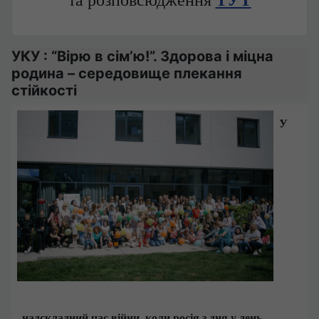
та розповсюдження
ТУТ
УКУ : “Вірю в сім’ю!”. Здорова і міцна
родина – середовище плекання
стійкості
У
надскладний час війни, коли росія з дня у день