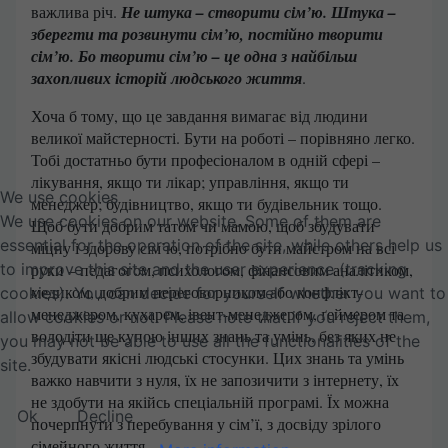
важлива річ.
Не штука – створити сім’ю. Штука –
зберегти та розвинути сім’ю, постійно творити
сім’ю. Бо творити сім’ю – це одна з найбільш
захопливих історій людського життя
.
Хоча б тому, що це завдання вимагає від людини
великої майстерності. Бути на роботі – порівняно легко.
Тобі достатньо бути професіоналом в одній сфері –
лікування, якщо ти лікар; управління, якщо ти
We use cookies
менеджер; будівництво, якщо ти будівельник тощо.
We use cookies on our website. Some of them are
Щоб бути добрим татом чи мамою, щоб збудувати
essential for the operation of the site, while others help us
міцну і здорову сім’ю, потрібно бути майстром на всі
to improve this site and the user experience (tracking
руки – педагогом, психологом, фінансовим аналітиком,
медиком, добрим переговорником або конфлікт-
cookies). You can decide for yourself whether you want to
менеджером, кухарем, івент-менеджером, ґеймером та
allow cookies or not. Please note that if you reject them,
володіти ще купою інших знань та умінь, без яких не
you may not be able to use all the functionalities of the
збудувати якісні людські стосунки. Цих знань та умінь
site.
важко навчити з нуля, їх не запозичити з інтернету, їх
не здобути на якійсь спеціальній програмі. Їх можна
Ok
Decline
почерпнути з перебування у сім’ї, з досвіду зрілого
сімейного життя.