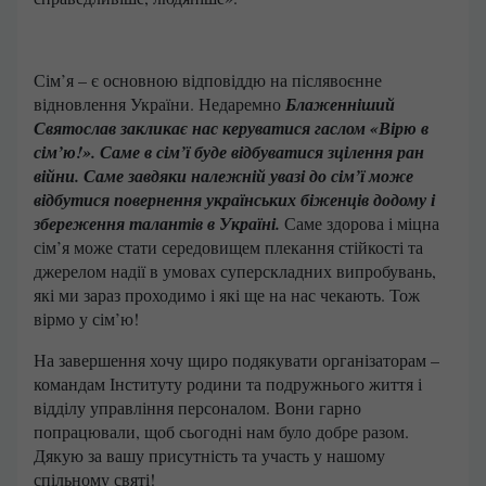
Сім’я – є основною відповіддю на післявоєнне
відновлення України. Недаремно
Блаженніший
Святослав закликає нас керуватися гаслом «Вірю в
сім’ю!». Саме в сім’ї буде відбуватися зцілення ран
війни. Саме завдяки належній увазі до сім’ї може
відбутися повернення українських біженців додому і
збереження талантів в Україні.
Саме здорова і міцна
сім’я може стати середовищем плекання стійкості та
джерелом надії в умовах суперскладних випробувань,
які ми зараз проходимо і які ще на нас чекають. Тож
вірмо у сім’ю!
На завершення хочу щиро подякувати організаторам –
командам Інституту родини та подружнього життя і
відділу управління персоналом. Вони гарно
попрацювали, щоб сьогодні нам було добре разом.
Дякую за вашу присутність та участь у нашому
спільному святі!