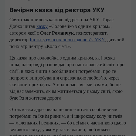
Вечірня казка від ректора УКУ
Свято закінчилось казкою від ректора УКУ. Тарас
Добко читав
казку
«Соловейко з одним крилом»,
Олег Романчук
автором якої є
, психотерапевт,
директор
Інституту психічного здоровʼя УКУ
, дитячий
психіатр центру «Коло сім’ї».
Ця казка про соловейка з одним крилом, як і всяка
інша, насправді розповідає про наш людський світ, про
сім’ї, в яких є діти з особливими потребами, про те
непросте випробування справжньою любовʼю, через
яке вони проходять. А водночас і всі ми з вами, бо це
від нас залежить, як їм житиметься у цьому світі, якою
буде їхня життєва дорога.
Отож казка адресована не лише дітям з особливими
потребами та їхнім рідним, а й широкому колу читачів
— маленьких і великих, — бо всі ми є частинкою цього
великого світу, у якому так важливо, щоб кожен
знайшов своє місце, щоб пісня кожного таки пролунала