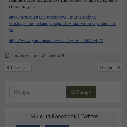
і була почута.
https://ucu.edu.ua/news/zdorova-i-mitsna-rodyna-
seredovyshhe-plekannya-stijkosti-v-uku-vidbuvsya-den-sim-
yi/
https://www.youtube.com/watch?v=_iv_mNND4bM
Деталі
Опубліковано: 08 червня 2024
Попередня стаття: Мелінда Гейтс оголосила про пожертвування вели
Наступна стаття
Попередня
Наступна
Пошук
Пошук
Ми є на Facebook і Twitter