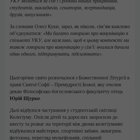
УКУ молиться за сімʼї і родини наших працівників,
студентів, викладачів, сенаторів, жертводавців,
друзів, випускників».
За словами Олесі Куки, зараз, як ніколи, сімʼям важливо
обʼєднуватися:
«Ми багато говоримо про комунікацію в
спільноті УКУ, але важливо, щоб в цьому контексті ми
також говорили про комунікацію у сімʼї: вчилися бачили
один одного, підтримувати, підсилювати».
Цьогорічне свято розпочалося з Божественної Літургії в
храмі Святої Софії – Премудрості Божої, яку очолив
декан Філософсько-богословського факультету отець
Юрій Щурко
.
Далі відбулося частування у студентській світлиці
Колегіуму. Опісля дітей та дорослих запросили до
квесту та розваг на території між двома колегіумами:
відбувалися майстерки, спортивні забави, аквагрим,
фотозона, перегляд мультфільмів, спільний