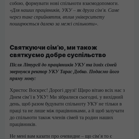
собою, формувати нові спільноти взаємодопомоги.
«Для наших працівників, УКУ – як друга сім’я. Саме
через таке сприйняття, вплив університету
поширюється далеко за межі спільноти»
.
Святкуючи сім’ю, ми також
святкуємо добре суспільство
Після Літургії до працівників УКУ та їхніх сімей
звернувся ректор УКУ Тарас Добко. Подаємо його
пряму мову:
Христос Воскрес! Дорогі друзі! Щиро вітаю всіх нас з
Днем сім’ї в УКУ! Ми зібралися сьогодні, у вихідний
день, щоб разом будувати спільноту УКУ не тільки в
праці та не лише між працівниками, а й щоб залучати
до спільноти також членів сімей та родин наших
працівників.
Не мені вам казати про очевидне – що сім’я то є