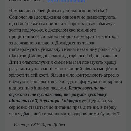
More information
Неможливо переоцінити суспільної користі сім’ї.
Соціологічні дослідження однозначно демонструють,
що сімейне життя приносить користь дітям, збагачує
життя подружжя, є джерелом економічного
процвітання і є сильною опорою демократії у контролі
за державною владою. Дослідження також
підтверджують унікальну і нічим незамінну роль сім’ї у
підготовці молодої людини до зрілого і гідного життя.
Діти з благополучних сімей назагал показують кращі
результати у навчанні, мають вищий рівень емоційної
зрілості та стійкості, більш вміло контролюють агресію
й будують соціальні зв’язки, здатні формувати довірливі
відносини з іншими людьми.
Благословенна та
держава і те суспільство, яке розуміє суспільну
цінність сім’ї, її захищає і підтримує!
Держава, яка
серйозно ставиться до питання прав дитини, в першу
чергу дбає, щоб сильнішими та здоровішими були сім’ї.
Ректор УКУ Тарас Добко