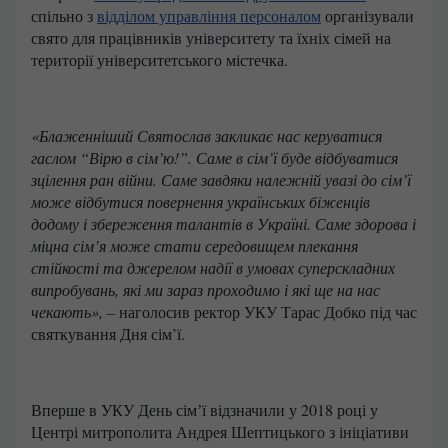
спільно з
відділом управління персоналом
організували
свято для працівників університету та їхніх сімей на
території університетського містечка.
«Блаженніший Святослав закликає нас керуватися
гаслом “Вірю в сім’ю!”. Саме в сім’ї буде відбуватися
зцілення ран війни. Саме завдяки належній увазі до сім’ї
може відбутися повернення українських біженців
додому і збереження талантів в Україні. Саме здорова і
міцна сім’я може стати середовищем плекання
стійкості та джерелом надії в умовах суперскладних
випробувань, які ми зараз проходимо і які ще на нас
чекають», –
наголосив ректор УКУ Тарас Добко під час
святкування Дня сім’ї.
Вперше в УКУ День сімʼї відзначили у 2018 році у
Центрі митрополита Андрея Шептицького з ініціативи