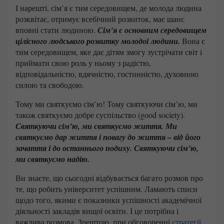
І нарешті, сім’я є тим середовищем, де молода людина
розквітає, отримує всебічний розвиток, має шанс
вповні стати людиною.
Сім’я є основним середовищем
цілісного людського розвитку молодої людини.
Вона є
тим середовищем, яке дає дітям змогу зустрічати світ і
приймати свою роль у ньому з радістю,
відповідальністю, вдячністю, гостинністю, духовною
силою та свободою.
Тому ми святкуємо сім’ю! Тому святкуючи сім’ю, ми
також святкуємо добре суспільство (good society).
Святкуючи сім’ю, ми святкуємо життя. Ми
святкуємо дар життя і повагу до життя – від його
зачаття і до останнього подиху. Святкуючи сім’ю,
ми святкуємо надію.
Ви знаєте, що сьогодні відбувається багато розмов про
те, що робить університет успішним. Ламають списи
щодо того, якими є показники успішності академічної
діяльності закладів вищої освіти. І це потрібна і
важлива розмова. Зрештою, при обговоренні
стратегії