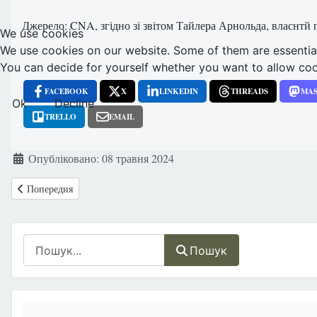
Джерело: CNA, згідно зі звітом Тайлера Арнольда, власнтй 
We use cookies
We use cookies on our website. Some of them are essential f
You can decide for yourself whether you want to allow cookie
FACEBOOK
X
LINKEDIN
THREADS
MA
Ok
Decline
TRELLO
EMAIL
Деталі
Опубліковано: 08 травня 2024
Попередня стаття: Іспанія: Конституційний суд підтвердив покарання
Попередня
Пошук
Пошук