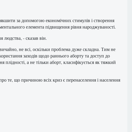
м'якшити за допомогою економічних стимулів і створення
даментального елемента підвищення рівня народжуваності.
 людства, - сказав він.
вичайно, не всі, оскільки проблема дуже складна. Тим не
користання заходів щодо раннього аборту та доступ до
я плідності, а не тільки аборт, класифікується як тяжкий
 про те, що причиною всіх криз є перенаселення і населення