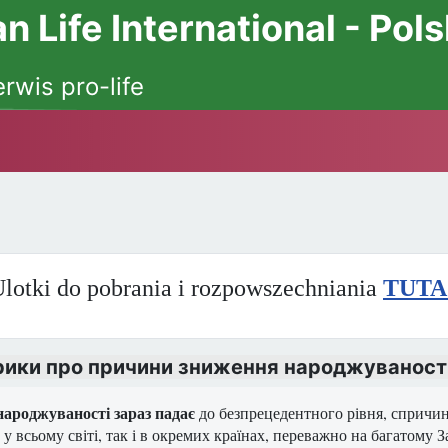
 Life International - Pol
erwis pro-life
lotki do pobrania i rozpowszechniania
TUTA
рики про причини зниження народжуваност
народжуваності зараз падає
до безпрецедентного рівня, спричин
 у всьому світі, так і в окремих країнах, переважно на багатому З