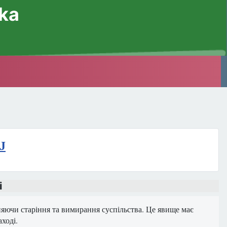
ska
J
і
яючи старіння та вимирання суспільства. Це явище має
аході.