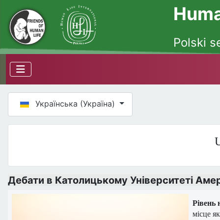
Human
Polski s
Оберіть свою мову
Українська (Україна)
U
Дебати в Католицькому Університеті Аме
Рівень 
місце як