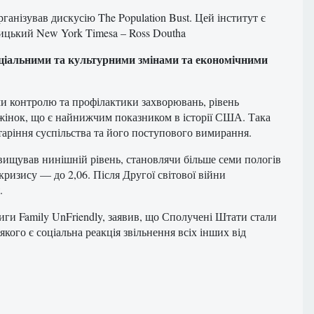
анізував дискусію The Population Bust. Цей інститут є
лицький New York Timesa – Ross Doutha
оціальними та культурними змінами та економічними
 контролю та профілактики захворювань, рівень
 жінок, що є найнижчим показником в історії США. Така
таріння суспільства та його поступового вимирання.
вищував нинішній рівень, становлячи більше семи пологів
кризису — до 2,06. Після Другої світової війни
.
иги Family UnFriendly, заявив, що Сполучені Штати стали
ого є соціальна реакція звільнення всіх інших від