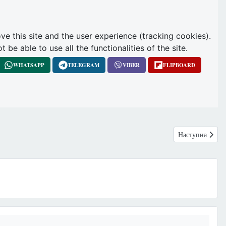
ve this site and the user experience (tracking cookies).
e able to use all the functionalities of the site.
WHATSAPP
TELEGRAM
VIBER
FLIPBOARD
Наступна статт
Наступна