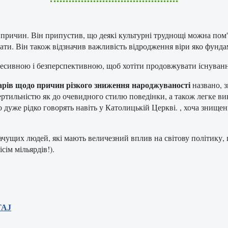
то причин. Він припустив, що деякі культурні труднощі можна по
ьтати. Він також відзначив важливість відродження віри яко фун
епресивною і безперспективною, щоб хотіти продовжувати існування
тарів щодо причин різкого зниження народжуваності
названо, з
ертильністю як до очевидного стилю поведінки, а також легке ви
дуже рідко говорять навіть у Католицькій Церкві. , хоча знищенн
начущих людей, які мають величезний вплив на світову політику,
ісім мільярдів!).
TAJ