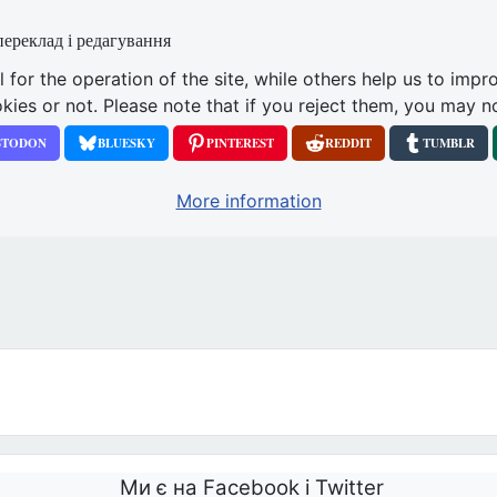
переклад і редагування
or the operation of the site, while others help us to impro
s or not. Please note that if you reject them, you may not b
STODON
BLUESKY
PINTEREST
REDDIT
TUMBLR
More information
 для людей, які моляться перед абортаріями
Ми є на Facebook і Twitter