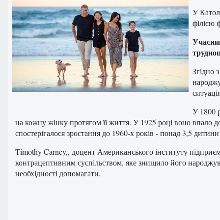
У Катол
філією 
Учасник
трудно
Згідно 
народжу
ситуаці
У 1800 
на кожну жінку протягом її життя. У 1925 році воно впало до
спостерігалося зростання до 1960-х років - понад 3,5 дитин
Timothy Carney,, доцент Американського інституту підприєм
контрацептивним суспільством, яке знищило його народжуван
необхідності допомагати.