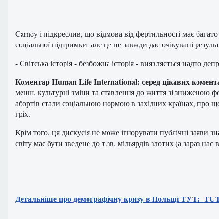
Carney і підкреслив, що відмова від фертильності має бага
соціальної підтримки, але це не завжди дає очікувані резул
- Світська історія - безбожна історія - виявляється надто д
Коментар Human Life International: серед цікавих комен
менш, культурні зміни та ставлення до життя зі зниженою ф
абортів стали соціальною нормою в західних країнах, про що 
гріх.
Крім того, ця дискусія не може ігнорувати публічні заяви з
світу має бути зведене до т.зв. мільярдів злотих (а зараз нас в
Детальніше про демографічну кризу в Польщі ТУТ: TU