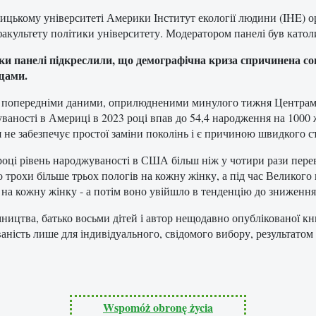
ицькому університеті Америки Інститут екології людини (IHE) орг
факультету політики університету. Модератором панелі був като
и панелі підкреслили, що демографічна криза спричинена с
щами.
з попередніми даними, оприлюдненими минулого тижня Центрами
ваності в Америці в 2023 році впав до 54,4 народження на 1000
я не забезпечує простої заміни поколінь і є причиною швидкого с
році рівень народжуваності в США більш ніж у чотири рази пере
 трохи більше трьох пологів на кожну жінку, а під час Великого 
и на кожну жінку - а потім воно увійшло в тенденцію до зниження
ництва, батько восьми дітей і автор нещодавно опублікованої кн
ість лише для індивідуального, свідомого вибору, результатом як
Wspomóż obronę życia