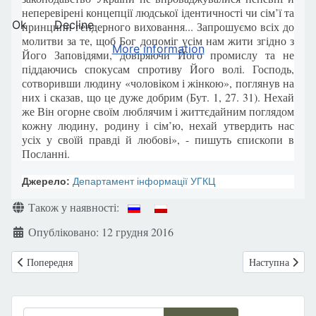
неперевірені концепції людської ідентичності чи сім’ї та
Ok
Decline
принципи гендерного виховання... Запрошуємо всіх до
молитви за те, щоб Бог допоміг усім нам жити згідно з
More information
Його Заповідями, довіряючи Його промислу та не
піддаючись спокусам спротиву Його волі. Господь,
сотворивши людину «чоловіком і жінкою», поглянув на
них і сказав, що це дуже добрим (Бут. 1, 27. 31). Нехай
же Він огорне своїм люблячим і життєдайним поглядом
кожну людину, родину і сім’ю, нехай утвердить нас
усіх у своїй правді й любові», - пишуть єпископи в
Посланні.
Джерело:
Департамент інформації УГКЦ
Деталі
Також у наявності:
Опубліковано: 12 грудня 2016
Попередня стаття: Ірландія: Єпископи протестують проти спроб вил
Наступна статт
Попередня
Наступна
Пошук