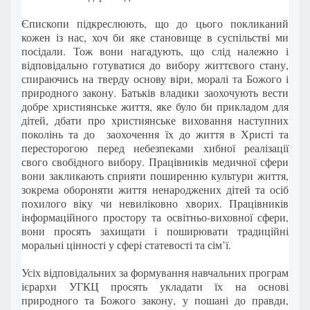
Єпископи підкреслюють, що до цього покликаний
кожен із нас, хоч би яке становище в суспільстві ми
посідали. Тож вони нагадують, що слід належно і
відповідально готуватися до вибору життєвого стану,
спираючись на тверду основу віри, моралі та Божого і
природного закону. Батьків владики заохочують вести
добре християнське життя, яке було би прикладом для
дітей, дбати про християнське виховання наступних
поколінь та до заохочення їх до життя в Христі та
пересторогою перед небезпеками хибної реалізації
свого свобідного вибору. Працівників медичної сфери
вони закликають сприяти поширенню культури життя,
зокрема обороняти життя ненароджених дітей та осіб
похилого віку чи невиліковно хворих. Працівників
інформаційного простору та освітньо-виховної сфери,
вони просять захищати і поширювати традиційні
моральні цінності у сфері статевості та сім’ї.
Усіх відповідальних за формування навчальних програм
ієрархи УГКЦ просять укладати їх на основі
природного та Божого закону, у пошані до правди,