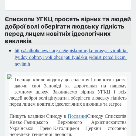
Єпископи УГКЦ просять вірних та людей
доброї волі оберігати людську гідність
перед лицем новітніх ідеологічних
викликів
http://catholicnews.org.ua/iepiskopi-ugkc-prosyat-virnih-ta-
lyudey-dobroyi-voli-oberigati-lyudsku-gidnist-pered-licem-
novitnih
Господь кличе людину до спасіння і повноти щастя,
даючи свої Заповіді як дороговказ на нашому
земному шляху. Закликаємо вірних УГКЦ і всіх
людей доброї волі цінувати і оберігати людську гідність
перед лицем новітніх ідеологічних викликів та загроз.
Пишуть владики Синоду в
Посланні
Синоду Єпископів
Києво-Галицького Верховного Архієпископства
Української Греко-Католицької Церкви стосовно
небезпеки гендерної ідеології.