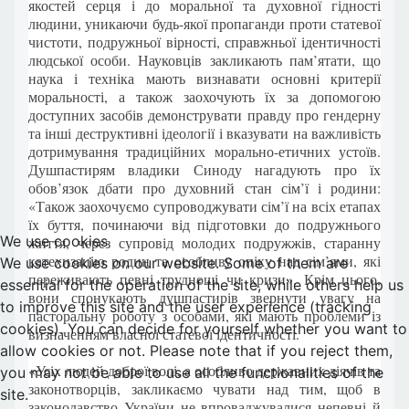
якостей серця і до моральної та духовної гідності
людини, уникаючи будь-якої пропаганди проти статевої
чистоти, подружньої вірності, справжньої ідентичності
людської особи. Науковців закликають пам’ятати, що
наука і техніка мають визнавати основні критерії
моральності, а також заохочують їх за допомогою
доступних засобів демонструвати правду про гендерну
та інші деструктивні ідеології і вказувати на важливість
дотримування традиційних морально-етичних устоїв.
Душпастирям владики Синоду нагадують про їх
обов’язок дбати про духовний стан сім’ї і родини:
«Також заохочуємо супроводжувати сім’ї на всіх етапах
їх буття, починаючи від підготовки до подружнього
We use cookies
життя, через супровід молодих подружжів, старанну
катехизацію родин та особливу опіку над сім’ями, які
We use cookies on our website. Some of them are
переживають певні труднощі чи кризи». Крім цього,
essential for the operation of the site, while others help us
вони спонукають душпастирів звернути увагу на
to improve this site and the user experience (tracking
пасторальну роботу з особами, які мають проблеми із
cookies). You can decide for yourself whether you want to
визначенням власної статевої ідентичності.
allow cookies or not. Please note that if you reject them,
«Усіх людей доброї волі, а особливо державних діячів та
you may not be able to use all the functionalities of the
законотворців, закликаємо чувати над тим, щоб в
site.
законодавство України не впроваджувалися непевні й