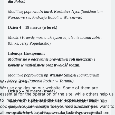
dla Polski.
Modlitwę poprowadzi
kard. Kazimierz Nycz
(Sanktuarium
Narodowe św. Andrzeja Boboli w Warszawie)
Dzień 4 – 19 marca (wtorek)
Miłość i Prawdę można ukrzyżować, ale nie można zabić.
(bł. ks. Jerzy Popiełuszko)
Intencja:Намірення:
Módlmy się o odczytanie prawdziwej roli mężczyzny i
kobiety w małżeństwie oraz trwałość rodzin.
Modlitwę poprowadzi
bp Wiesław Śmigiel
(Sanktuarium
Matki Bożej Patronki Rodzin w Toruniu)
We use cookies
We use cookies on our website. Some of them are
Dzień 5 – 20 marca (środa)
essential for the operation of the site, while others help us
to improve this site and the user experience (tracking
Wiara niech będzie przepasaniem bioder waszych; niech ona
cookies). You can decide for yourself whether you want to
głoszona będzie po całym świecie, niech dla was i dla
allow cookies or not. Please note that if you reject them,
wszystkich będzie tym zwycięstwem, które zwycięża świat.