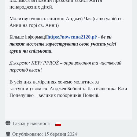
ненароджених дітей.
Молитву очолить єпископ Анджей Чая (санктуарій св.
Анни на горі св. Анни)
Більше інформації
https://nowenna2120.pl/
-
де ви
також можете зареєструвати свою участь усієї
групи чи спільноти.
Джерело: KEP/ PFROŻ – опрацювання та частковий
переклад власні
В усіх цих наміреннях хочемо молитися за
заступництвом св. Анджея Боболі та бл священика Єжи
Попелушко – великих поборників Польщі.
Деталі
Також у наявності:
Опубліковано: 15 березня 2024