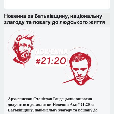
Новенна за Батьківщину, національну
злагоду та повагу до людського життя
Архиєпископ Станіслав Ґондецький запросив
долучитися до молитви Новенни Акції 21:20 за
Батьківщину, національну злагоду та пошану до