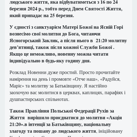
людського життя, яка відбуватиметься з 16 по 24
березня 2024 р., тобто перед Днем Святості Життя,
який припадає на 25 березня.
У єдності з санктуарієм Матері Божої на Ясній Горі
вознесімо свої молитви до Бога, читаючи
Ясногорський Заклик, а після нього в 21:20 молитву
дев’ятниці, також після кожної Служби Божої .
Якщо це неможливо, новенну можна читати
індивідуально в будь-яку годину дня.
Розклад Новенни дуже простий. Просто прочитайте
намірення на день і промовте «Отче наш», «Радуйся,
Маріє» та молитву за Батьківщину. Я настійно
заохочую вас молитися в церквах, каплицях, парафіях і
душпастирських спільнотах.
Також Правління Польської Федерації Рухів за
Життя вирішило приєднатися до молитви «Акція
21:20».в інтенції за Батьківщину, національну
злагоду та пошану до людського життя
, ініційовану