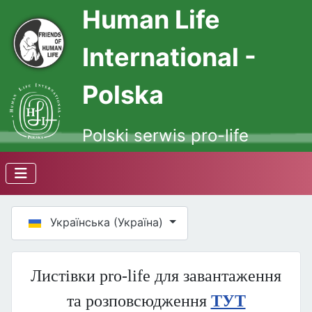
Human Life
International -
Polska
Polski serwis pro-life
Оберіть свою мову
Українська (Україна)
Листівки pro-life для завантаження
та розповсюдження
ТУТ