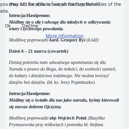
you may not be able to use all the functionalities of the
(Pius XII, Encyklika o Świętym Andrzeju Boboli)
site.
Intencja:Намірення:
Módlmy się o siłę i odwagę dla młodych w odkrywaniu
Ok
Decline
wiary i życiowego powołania.
More information
Modlitwę poprowadzi
kard. Grzegorz Ryś
(Łódź)
Dzień 6 – 21 marca (czwartek)
Dzisiaj potrzeba nam odważnego upominania się dla
Narodu o prawo do Boga, do miłości, do wolności sumień,
do kultury i dziedzictwa rodzimego. Nie można tworzyć
dziejów bez dziejów.
(bł. ks. Jerzy Popiełuszko)
Intencja:Намірення:
Módlmy się o światło dla nas jako narodu, byśmy kierowali
się zawsze dobrem Ojczyzny.
Modlitwę poprowadzi
abp Wojciech Polak
(Bazylika
Prymasowska przy relikwiach i pomniku bł. Stefana