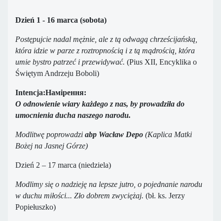
Dzień 1 - 16 marca (sobota)
Postępujcie nadal mężnie, ale z tą odwagą chrześcijańską,
która idzie w parze z roztropnością i z tą mądrością, która
umie bystro patrzeć i przewidywać.
(Pius XII, Encyklika o
Świętym Andrzeju Boboli)
Intencja:Намірення:
O odnowienie wiary każdego z nas, by prowadziła do
umocnienia ducha naszego narodu.
Modlitwę poprowadzi
abp Wacław Depo
(Kaplica Matki
Bożej na Jasnej Górze)
Dzień 2 – 17 marca (niedziela)
Modlimy się o nadzieję na lepsze jutro, o pojednanie narodu
w duchu miłości... Zło dobrem zwyciężaj.
(bł. ks. Jerzy
Popiełuszko)