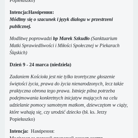
Popiełuszko)
Intencja:Намірення:
Módlmy się o szacunek i język dialogu w przestrzeni
publicznej.
Modlitwę poprowadzi
bp Marek Szkudło
(Sanktuarium
Matki Sprawiedliwości i Miłości Społecznej w Piekarach
Śląskich)
Dzień 9 - 24 marca (niedziela)
Zadaniem Kościoła jest nie tylko teoretyczne głoszenie
świętości życia, prawa do życia nienarodzonych, lecz także
praktyczna obrona tego prawa. Istnieje pilna potrzeba
podejmowania konkretnych inicjatyw mających na celu
udzielanie pomocy samotnym matkom, dziewczętom w ciąży,
które wahają się, czy urodzić dziecko
(bł. ks. Jerzy
Popiełuszko)
Намірення:
Intencja:
Молімося за повний правовий захист життя