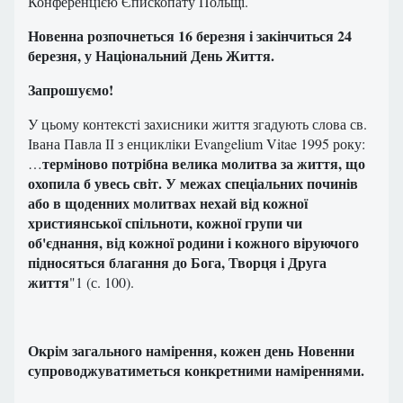
Конференцією Єпископату Польщі.
Новенна розпочнеться 16 березня і закінчиться 24
березня, у Національний День Життя.
Запрошуємо!
У цьому контексті захисники життя згадують слова св.
Івана Павла ІІ з енцикліки Evangelium Vitae 1995 року:
терміново потрібна велика молитва за життя, що
…
охопила б увесь світ. У межах спеціальних починів
або в щоденних молитвах нехай від кожної
християнської спільноти, кожної групи чи
об'єднання, від кожної родини і кожного віруючого
підносяться благання до Бога, Творця і Друга
життя
"1 (с. 100).
Окрім загального намірення, кожен день Новенни
супроводжуватиметься конкретними наміреннями.