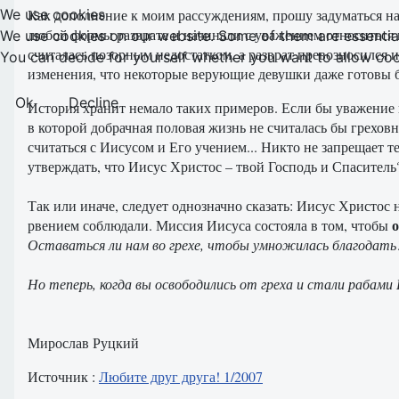
We use cookies
Как дополнение к моим рассуждениям, прошу задуматься на
любой формы разврата и начинали с уважением относиться к
We use cookies on our website. Some of them are essential f
считалась позорным недостатком, а разврат превозносился 
You can decide for yourself whether you want to allow cookie
изменения, что некоторые верующие девушки даже готовы б
Ok
Decline
История хранит немало таких примеров. Если бы уважение 
в которой добрачная половая жизнь не считалась бы греховн
считаться с Иисусом и Его учением... Никто не запрещает т
утверждать, что Иисус Христос – твой Господь и Спаситель
Так или иначе, следует однозначно сказать: Иисус Христос 
о
рвением соблюдали. Миссия Иисуса состояла в том, чтобы
Оставаться ли нам во грехе, чтобы умножилась благодат
Но теперь, когда вы освободились от греха и стали рабами Б
Мирослав Руцкий
Источник :
Любите друг друга! 1/2007