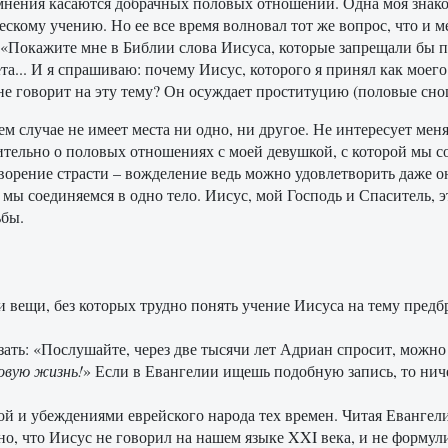
нения касаются добрачных половых отношений. Одна моя знакома
ескому учению. Но ее все время волновал тот же вопрос, что и 
 «Покажите мне в Библии слова Иисуса, которые запрещали бы п
ета... И я спрашиваю: почему Иисус, которого я принял как моег
не говорит на эту тему? Он осуждает проституцию (половые сно
ем случае не имеет места ни одно, ни другое. Не интересует ме
тельно о половых отношениях с моей девушкой, с которой мы с
ворение страсти – вожделение ведь можно удовлетворить даже он
 мы соединяемся в одно тело. Иисус, мой Господь и Спаситель, э
ьбы.
ри вещи, без которых трудно понять учение Иисуса на тему пред
азать: «Послушайте, через две тысячи лет Адриан спросит, можно
ловую жизнь!
» Если в Евангелии ищешь подобную запись, то ниче
ой и убеждениями еврейского народа тех времен. Читая Евангел
о, что Иисус не говорил на нашем языке XXI века, и не формул