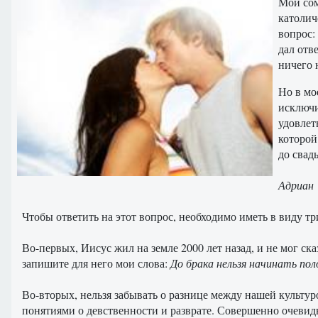
Мои сом
католич
вопрос:
дал отв
ничего 
Но в мо
исключи
удовлет
которой
до свад
Адриан
Чтобы ответить на этот вопрос, необходимо иметь в виду т
Во-первых, Иисус жил на земле 2000 лет назад, и не мог ск
запишите для него мои слова:
До брака нельзя начинать по
Во-вторых, нельзя забывать о разнице между нашей культур
понятиями о девственности и разврате. Совершенно очевидн