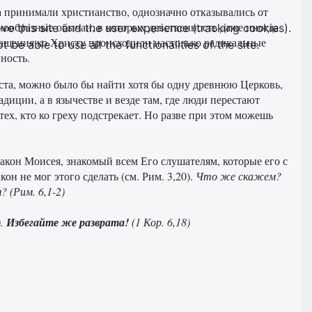
а принимали христианство, однозначно отказывались от
знообразные обычаи, в которых девственность даже иногда
ve this site and the user experience (tracking cookies).
бращения ко Христу происходили настолько радикальные
e able to use all the functionalities of the site.
ность.
ста, можно было бы найти хотя бы одну древнюю Церковь,
диции, а в язычестве и везде там, где люди перестают
тех, кто ко греху подстрекает. Но разве при этом можешь
 Закон Моисея, знакомый всем Его слушателям, которые его с
акон не мог этого сделать (см. Рим. 3,20).
Что же скажем?
 (Рим. 6,1-2)
).
Избегайте же разврата!
(1 Кор. 6,18)