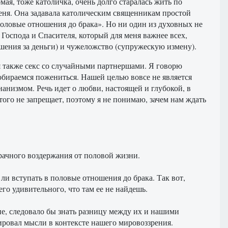
я, тоже католичка, очень долго старалась жить по
меня. Она задавала католическим священникам простой
оловые отношения до брака». Но ни один из духовных не
о Господа и Спасителя, который для меня важнее всех,
шения за деньги) и чужеложство (супружескую измену).
ня также секс со случайными партнершами. Я говорю
обираемся пожениться. Нашей целью вовсе не является
анизмом. Речь идет о любви, настоящей и глубокой, в
того не запрещает, поэтому я не понимаю, зачем нам ждать
брачного воздержания от половой жизни.
 ли вступать в половые отношения до брака. Так вот,
го удивительного, что там ее не найдешь.
ие, следовало бы знать разницу между их и нашими
ировал мысли в контексте нашего мировоззрения.