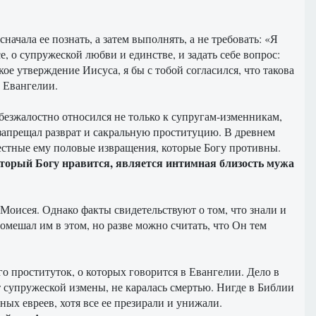
чала ее познать, а затем выполнять, а не требовать: «Я
е, о супружеской любви и единстве, и задать себе вопрос:
ое утверждение Иисуса, я бы с тобой согласился, что такова
в Евангелии.
безжалостно относился не только к супругам-изменникам,
запрещал разврат и сакральную проституцию. В древнем
естные ему половые извращения, которые Богу противны.
торый Богу нравится, является интимная близость мужа
 Моисея. Однако факты свидетельствуют о том, что знали и
мешал им в этом, но разве можно считать, что Он тем
го проституток, о которых говорится в Евангелии. Дело в
т супружеской измены, не каралась смертью. Нигде в Библии
ых евреев, хотя все ее презирали и унижали.