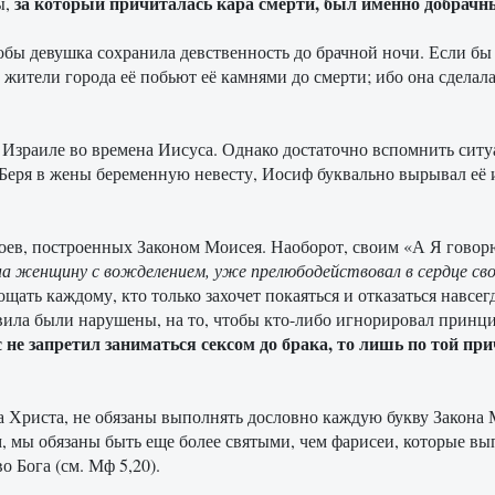
за который причиталась кара смерти, был именно добрачны
ы,
обы девушка сохранила девственность до брачной ночи. Если бы 
 и жители города её побьют её камнями до смерти; ибо она сделал
в Израиле во времена Иисуса. Однако достаточно вспомнить сит
Беря в жены беременную невесту, Иосиф буквально вырывал её из
оев, построенных Законом Моисея. Наоборот, своим «А Я говорю
на женщину с вожделением, уже прелюбодействовал в сердце св
ощать каждому, кто только захочет покаяться и отказаться навс
вила были нарушены, на то, чтобы кто-либо игнорировал принци
 не запретил заниматься сексом до брака, то лишь по той при
 Христа, не обязаны выполнять дословно каждую букву Закона М
, мы обязаны быть еще более святыми, чем фарисеи, которые в
 Бога (см. Мф 5,20).