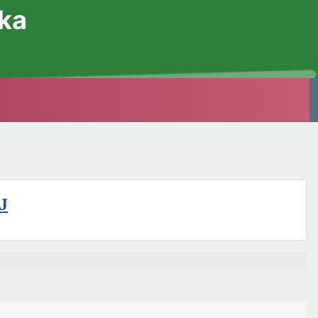
ska
J