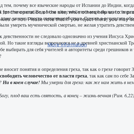
д тем, почему все языческие народы от Испании до Индии, когд
 девственности. Ведь всем известно, что в мире были и есть ра
or the operation of the site, while others help us to impro
и даже занимал место священнодействия. Однако в результате о
s or not. Please note that if you reject them, you may not b
ыли умереть мученической смертью, не желая утратить девствен
к девственности не следовало однозначно из учения Иисуса Хри
ой. Но такие взгляды встречаются не в древней христианской Тра
More information
ебе выбирать для себя учителей и авторитеты среди грешников и 
?
не вносит понятия и определения греха, так как о грехе говорит
свободить человечество от власти греха
, так как сам по себе З
ь?
Ни в коем случае!
Мы умерли для греха: как же нам жить в нем?
огу, плод ваш есть святость, а конец – жизнь вечная (Рим. 6,22