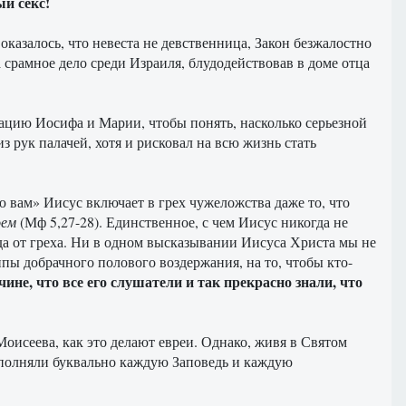
й секс!
оказалось, что невеста не девственница, Закон безжалостно
а срамное дело среди Израиля, блудодействовав в доме отца
уацию Иосифа и Марии, чтобы понять, насколько серьезной
 рук палачей, хотя и рисковал на всю жизнь стать
 вам» Иисус включает в грех чужеложства даже то, что
оем
(Мф 5,27-28). Единственное, с чем Иисус никогда не
егда от греха. Ни в одном высказывании Иисуса Христа мы не
пы добрачного полового воздержания, на то, чтобы кто-
чине, что все его слушатели и так прекрасно знали, что
оисеева, как это делают евреи. Однако, живя в Святом
ыполняли буквально каждую Заповедь и каждую