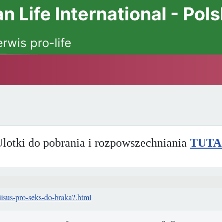
 Life International - Pol
erwis pro-life
lotki do pobrania i rozpowszechniania
TUTA
iisus-pro-seks-do-braka?.html