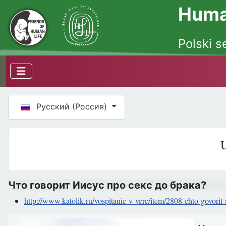
Human
Polski s
Выберите язык
Русский (Россия)
U
Что говорит Иисус про секс до брака?
http://www.katolik.ru/vospitanie-v-vere/item/2808-chto-govorit-