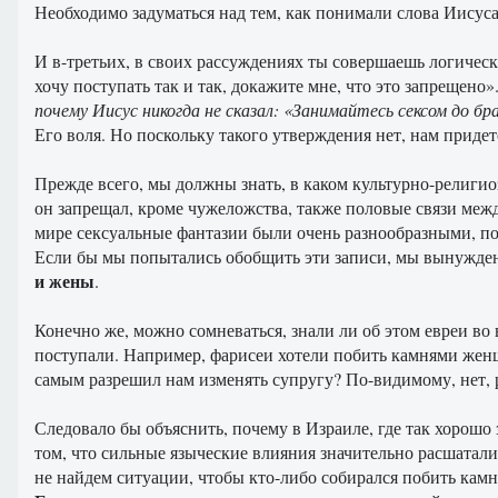
Необходимо задуматься над тем, как понимали слова Иисуса
И в-третьих, в своих рассуждениях ты совершаешь логическ
хочу поступать так и так, докажите мне, что это запрещено»
почему Иисус никогда не сказал: «Занимайтесь сексом до бра
Его воля. Но поскольку такого утверждения нет, нам приде
Прежде всего, мы должны знать, в каком культурно-религио
он запрещал, кроме чужеложства, также половые связи меж
мире сексуальные фантазии были очень разнообразными, по
Если бы мы попытались обобщить эти записи, мы вынужден
и жены
.
Конечно же, можно сомневаться, знали ли об этом евреи во 
поступали. Например, фарисеи хотели побить камнями женщи
самым разрешил нам изменять супругу? По-видимому, нет, р
Следовало бы объяснить, почему в Израиле, где так хорошо
том, что сильные языческие влияния значительно расшатали
не найдем ситуации, чтобы кто-либо собирался побить камн