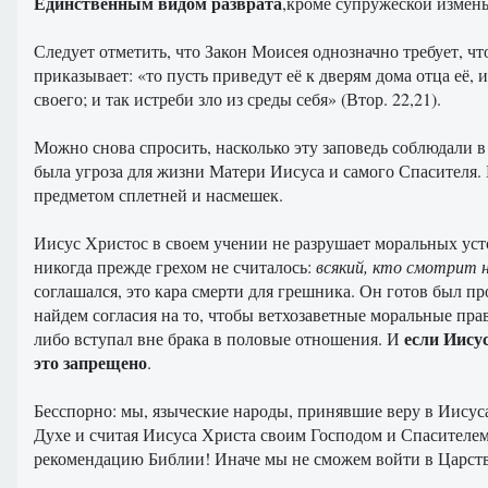
Единственным видом разврата
,кроме супружеской измен
Следует отметить, что Закон Моисея однозначно требует, чт
приказывает: «то пусть приведут её к дверям дома отца её,
своего; и так истреби зло из среды себя» (Втор. 22,21).
Можно снова спросить, насколько эту заповедь соблюдали 
была угроза для жизни Матери Иисуса и самого Спасителя. 
предметом сплетней и насмешек.
Иисус Христос в своем учении не разрушает моральных уст
никогда прежде грехом не считалось:
всякий, кто смотрит 
соглашался, это кара смерти для грешника. Он готов был пр
найдем согласия на то, чтобы ветхозаветные моральные пра
если Иисус
либо вступал вне брака в половые отношения. И
это запрещено
.
Бесспорно: мы, языческие народы, принявшие веру в Иисуса
Духе и считая Иисуса Христа своим Господом и Спасителем
рекомендацию Библии! Иначе мы не сможем войти в Царство