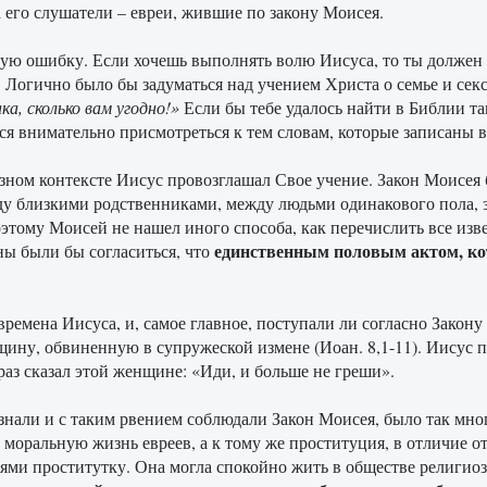
 его слушатели – евреи, жившие по закону Моисея.
ую ошибку. Если хочешь выполнять волю Иисуса, то ты должен сна
. Логично было бы задуматься над учением Христа о семье и секс
ка, сколько вам угодно!»
Если бы тебе удалось найти в Библии так
тся внимательно присмотреться к тем словам, которые записаны 
зном контексте Иисус провозглашал Свое учение. Закон Моисея 
ду близкими родственниками, между людьми одинакового пола, 
этому Моисей не нашел иного способа, как перечислить все изв
единственным половым актом, ко
ы были бы согласиться, что
времена Иисуса, и, самое главное, поступали ли согласно Закону
ну, обвиненную в супружеской измене (Иоан. 8,1-11). Иисус по
аз сказал этой женщине: «Иди, и больше не греши».
 знали и с таким рвением соблюдали Закон Моисея, было так мно
 моральную жизнь евреев, а к тому же проституция, в отличие о
ями проститутку. Она могла спокойно жить в обществе религиозн