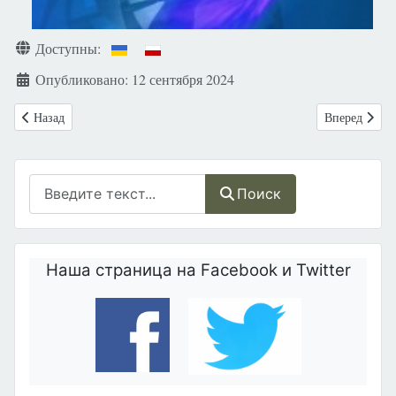
Доступны:
Опубликовано: 12 сентября 2024
Предыдущий: Приглашаем вас на серию Life Talks под названием: Д
Следующий: П
Назад
Вперед
Поиск
Поиск
Наша страница на Facebook и Twitter