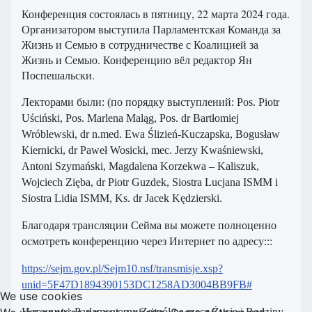
Конференция состоялась в пятницу, 22 марта 2024 года.
Организатором выступила Парламентская Команда за
Жизнь и Семью в сотрудничестве с Коалицией за
Жизнь и Семью. Конференцию вёл редактор Ян
Поспешальски.
Лекторами были: (по порядку выступлений: Pos. Piotr
Uściński, Pos. Marlena Maląg, Pos. dr Bartłomiej
Wróblewski, dr n.med. Ewa Ślizień-Kuczapska, Bogusław
Kiernicki, dr Paweł Wosicki, mec. Jerzy Kwaśniewski,
Antoni Szymański, Magdalena Korzekwa – Kaliszuk,
Wojciech Zięba, dr Piotr Guzdek, Siostra Lucjana ISMM i
Siostra Lidia ISMM, Ks. dr Jacek Kędzierski.
Благодаря трансляции Сейма вы можете полноценно
осмотреть конференцию через Интернет по адресу:::
https://sejm.gov.pl/Sejm10.nsf/transmisje.xsp?
unid=5F47D1894390153DC1258AD3004BB9FB#
We use cookies
Источник: Parlamentarny Zespół na rzecz Życia i Rodziny