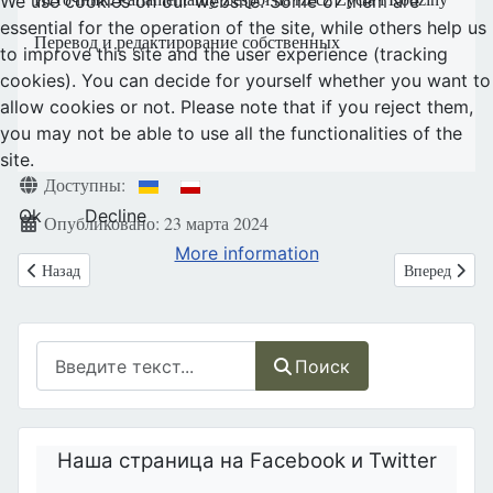
We use cookies on our website. Some of them are
essential for the operation of the site, while others help us
Перевод и редактирование собственных
to improve this site and the user experience (tracking
cookies). You can decide for yourself whether you want to
allow cookies or not. Please note that if you reject them,
you may not be able to use all the functionalities of the
site.
Информация о материале
Доступны:
Ok
Decline
Опубликовано: 23 марта 2024
More information
Предыдущий: Приглашаем к просмотру серии «Разговоры о Жизни» 
Следующий: П
Назад
Вперед
Поиск
Поиск
Наша страница на Facebook и Twitter