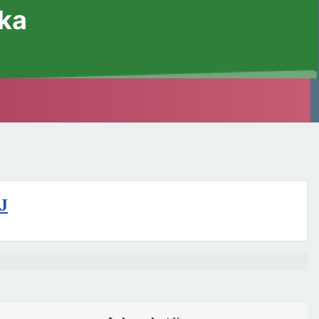
ska
J