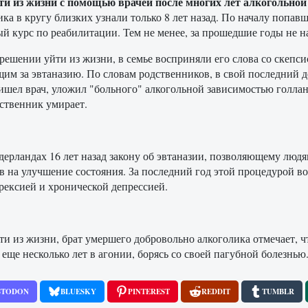
 из жизни с помощью врачей после многих лет алкогольной 
ка в кругу близких узнали только 8 лет назад. По началу попав
й курс по реабилитации. Тем не менее, за прошедшие годы не н
шении уйти из жизни, в семье восприняли его слова со скепсисо
м за эвтаназию. По словам родственников, в свой последний де
ишел врач, уложил "больного" алкогольной зависимостью голлан
дственник умирает.
дерландах 16 лет назад закону об эвтаназии, позволяющему люд
 на улучшение состояния. За последний год этой процедурой во
орексией и хронической депрессией.
ти из жизни, брат умершего добровольно алкоголика отмечает, чт
еще несколько лет в агонии, борясь со своей пагубной болезнью
STODON
BLUESKY
PINTEREST
REDDIT
TUMBLR