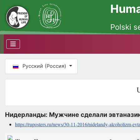
Human
Polski s
Выберите язык
Русский (Россия)
U
Нидерланды: Мужчине сделали эвтаназию
https://ruposters.ru/news/30-11-2016/nidelandy-alcoholizm-evt