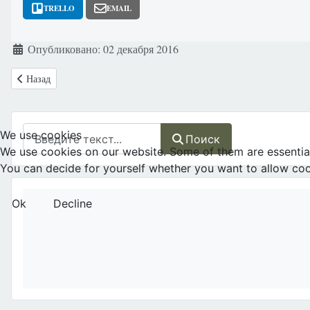
TRELLO
EMAIL
Информация о материале
Опубликовано: 02 декабря 2016
Предыдущий: Россия: Петиция о запрете абортов отклонена
Назад
Поиск
We use cookies
Поиск
We use cookies on our website. Some of them are essential f
You can decide for yourself whether you want to allow cookie
Ok
Decline