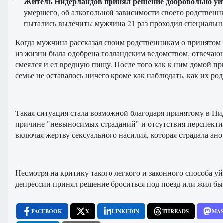
Житель Нидерландов принял решение добровольно уйти
умершего, об алкогольной зависимости своего родственни
пытались вылечить: мужчина 21 раз проходил специальны
Когда мужчина рассказал своим родственникам о принятом ре
из жизни была одобрена голландским ведомством, отвечающи
смеялся и ел вредную пищу. После того как к ним домой пр
семье не оставалось ничего кроме как наблюдать, как их ро
Такая ситуация стала возможной благодаря принятому в Ни
причине "невыносимых страданий" и отсутствия перспектив
включая жертву сексуального насилия, которая страдала ан
Несмотря на критику такого легкого и законного способа уй
депрессии принял решение броситься под поезд или жил бы 
FACEBOOK
X
LINKEDIN
THREADS
MA