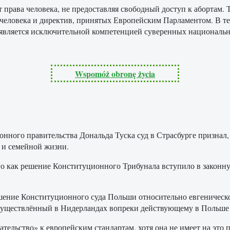
т права человека, не предоставляя свободный доступ к абортам.
м человека и директив, принятых Европейским Парламентом. В т
является исключительной компетенцией суверенных национальны
Wspomóż obronę życia
онного правительства Дональда Туска суд в Страсбурге признал
й и семейной жизни.
ого как решение Конституционного Трибунала вступило в законну
ение Конституционного суда Польши относительно евгеническог
осуществлённый в Нидерландах вопреки действующему в Польше 
тельство» к европейским стандартам, хотя она не имеет на это 