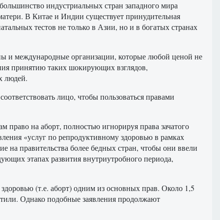
и большинство индустриальных стран западного мира
 матери. В Китае и Индии существует принудительная
альных тестов не только в Азии, но и в богатых странах
щины и международные организации, которые любой ценой не
ления принятию таких шокирующих взглядов,
х людей.
соответствовать лицо, чтобы пользоваться правами
м право на аборт, полностью игнорируя права зачатого
авления «услуг по репродуктивному здоровью в рамках
 на правительства более бедных стран, чтобы они ввели
едующих этапах развития внутриутробного периода,
доровью (т.е. аборт) одним из основных прав. Около 1,5
ратили. Однако подобные заявления продолжают