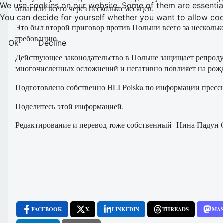
We use cookies on our website. Some of them are essential f
огласили всего через несколько месяцев.
You can decide for yourself whether you want to allow cookie
Это был второй приговор против Польши всего за нескольк
требованию.
Ok
Decline
Действующее законодательство в Польше защищает репродук
многочисленных осложнений и негативно повлияет на рожд
Подготовлено собственно HLI Polska по информации прессы 
Поделитесь этой информацией.
Редактирование и перевод тоже собственный -Нина Падун C
FACEBOOK
X
LINKEDIN
THREADS
MA