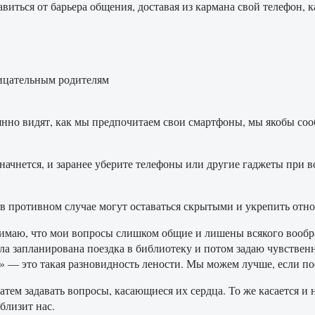
виться от барьера общения, доставая из кармана свой телефон, к
ницательным родителям
оянно видят, как мы предпочитаем свои смартфоны, мы якобы со
начнется, и заранее уберите телефоны или другие гаджеты при 
в противном случае могут оставаться скрытыми и укрепить отн
понимаю, что мои вопросы слишком общие и лишены всякого вооб
ла запланирована поездка в библиотеку и потом задаю чувственн
» — это такая разновидность лености. Мы можем лучше, если по
м задавать вопросы, касающиеся их сердца. То же касается и н
сблизит нас.