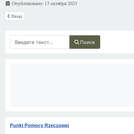
Информация о материале
Опубликовано: 13 октября 2023
Предыдущий: XXIII Папский День проходит под лозунгом «Иоанн П
Назад
Поиск
Поиск
Punkt Pomocy Rzeczowej