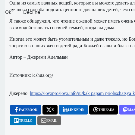
Одна из самых важных вещей, которые вы можете делать для 
лучшего способа поднять ценность для наших детей, чем со
Ok
Decline
Я также обнаружил, что чтение с женой может иметь очень б
взаимодействовать со своей семьей, когда вы дома.
Иногда это может быть утомительным и даже тяжело, но Б
энергию в наших жен и детей ради Божьей славы и блага на
Автор – Джереми Адельман
Источник: ieshua.org/
Джерело:
https://slovoproslovo.info/ru/kak-papam-priobschatsya-
FACEBOOK
X
LINKEDIN
THREADS
MA
TRELLO
EMAIL