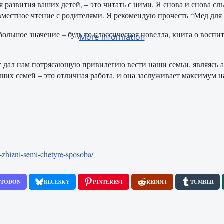
развития ваших детей, – это читать с ними. Я снова и снова сл
вместное чтение с родителями. Я рекомендую прочесть “Мед для 
ольшое значение – будь то классическая новелла, книга о воспи
More information
ог дал нам потрясающую привилегию вести наши семьи, являясь
ших семей – это отличная работа, и она заслуживает максимум 
k-zhizni-semi-chetyre-sposoba/
STODON
BLUESKY
PINTEREST
REDDIT
TUMBLR