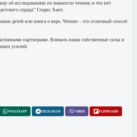
ышу об исследованиях по важности чтения; и что нет
детского сердца” Глэдис Хант.
тании детей или книга о вере. Чтение – это отличный способ
 активными партнерами. Вливать наши собственные силы и
наших усилий.
WHATSAPP
TELEGRAM
VIBER
FLIPBOARD