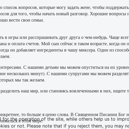
ю список вопросов, которые могу задать жене, чтобы поддержать 
просов для того, чтобы начать новый разговор. Хорошие вопросы
ошо вести свои семьи.
ть в игры или расспрашивать друг друга о чем-нибудь. Чаще всег
на и оплата счетов. Мой сын сейчас в таком возрасте, когда он 
огда он добавляет ингредиенты в чашу миксера. Один из способ
лаем.
нтересами. С нашими детьми мы можем опуститься на их уровень
ение нескольких минут). С нашими супругами мы можем разделят
оторых мы так желаем.
азделить наш мир, или становясь вовлеченными в них, ищите тво
онкретнее, то больше я ценю слова. В Священном Писании Бог и
or the operation of the site, while others help us to impro
ниматься в этом мире.
s or not. Please note that if you reject them, you may not b