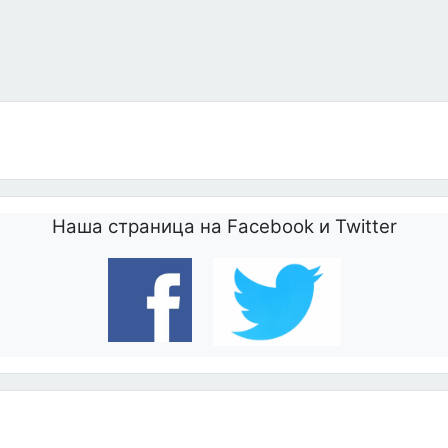
авел II. «Цивилизация жизни»
Наша страница на Facebook и Twitter