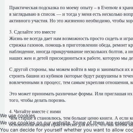
Практическая подсказка по моему опыту – в Evernote я хран
я заглядываю в список — и тогда у меня есть несколько во
активного участия. Но это жизненно необходимо, чтобы хор
3. Сделайте это вместе
Жизнь не всегда дает нам возможность просто сидеть и игра
стрижка газонов, помощь в приготовлении обеда, ремонт кра
наблюдение, иногда прикручивание нескольких болтов, а ин
наших жен и детей присоединиться к работе, которую мы де
С другой стороны, мы можем войти в мир и заниматься их и
строить башни из кубиков (которые будут разрушены в теч
вовлеченными в процесс, тем самым укрепляя отношения, к
Это может принимать различные формы. Или приглашая их р
того, чтобы делать порознь.
4. Читайте вместе с ними
We use cookies
Чем старше я становлюсь, тем больше ценю книги. А если к
We use cookies on our website. Some of them are essential f
основополагающим практически для всего, что мы хотим за
You can decide for yourself whether you want to allow cookie