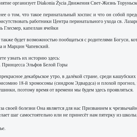
ятие организует Diakonia Życia Движения Свет-Жизнь Торуньск
ее о том, что такое перинатальный хоспис и что он собой предс
рисутствовать работники Центра перинатального ухода св. Лазар
ль Глесмер, капеллан ячейки
 также будет возможностью пообщаться с родителями Богуси, ко
а и Марцин Чапевский.
те узнать их историю здесь:
.. Принцесса Эльфов Белой Горы
прекрасное декабрьское утро, в далёкой стране, среди кашубских
рисомию 18-й хромосомы (синдром Эдвардса) и плохой прогноз, 
ушинки, поэтому время от времени мы будем здесь проявляться.
з-за своей болезни Она является для нас Призванием к чрезвыча
елает шаг самостоятельно или не принесёт нам пятерку из школы
ье.