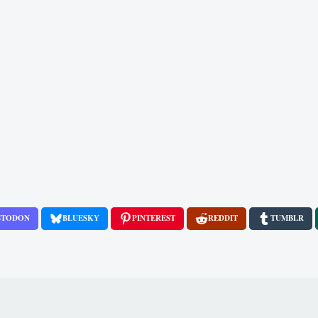
STODON
BLUESKY
PINTEREST
REDDIT
TUMBLR