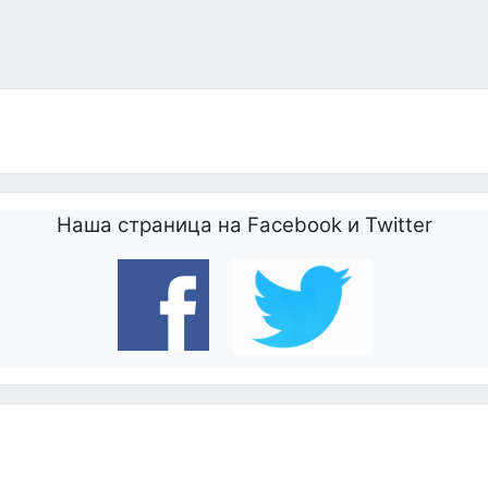
сную Гору
Наша страница на Facebook и Twitter