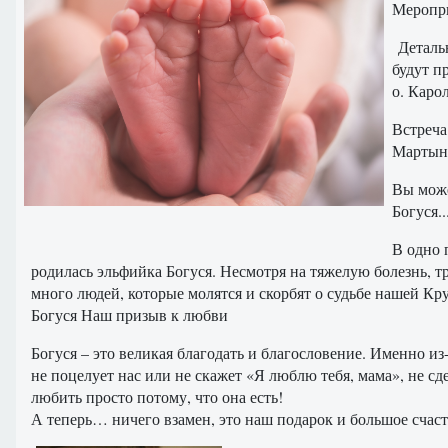
Меропри
Детальн
будут п
о. Каро
Встреча
Мартын
Вы може
Богуся.
В одно 
родилась эльфийка Богуся. Несмотря на тяжелую болезнь, т
много людей, которые молятся и скорбят о судьбе нашей Кр
Богуся Наш призыв к любви
Богуся – это великая благодать и благословение. Именно и
не поцелует нас или не скажет «Я люблю тебя, мама», не сд
любить просто потому, что она есть!
А теперь… ничего взамен, это наш подарок и большое счаст