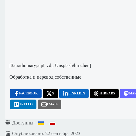
[Зa:radiomaryja.pl, zdj. Unsplash/hu-chen]
Обработка и перевод собственные
FACEBOOK
X
LINKEDIN
THREADS
MA
TRELLO
EMAIL
Информация о материале
Доступны:
Опубликовано: 22 сентября 2023