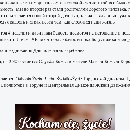
чувствовать, с таким диагнозом и жестокой статистикой все было
ность. Мы во второй раз стали родителями дорогого человека, п
о она является нашей второй дочерью, так же важна и заслужив
едуя радость и страх перед тем, как сложится наша жизнь.
автра 4 недели) и дарит нам Радость несмотря на истощение и нед
святости. И всё ТАК так чтобы любить, и пока Богуся жива и здор
ах празднования Дня потерянного ребёнка.
, в 12.30 состоится Служба Божья в костеле Матери Божьей Кор
яется Diakonia Życia Ruchu Światło-Życie Торуньской диоцезы, 
я Библиотека в Торуне и Центральная Диакония Жизни Движени