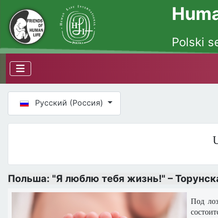
Human
Polski s
Выберите язык
Русский (Россия)
U
Польша: "Я люблю тебя жизнь!" – Торунс
Под лоз
состоит