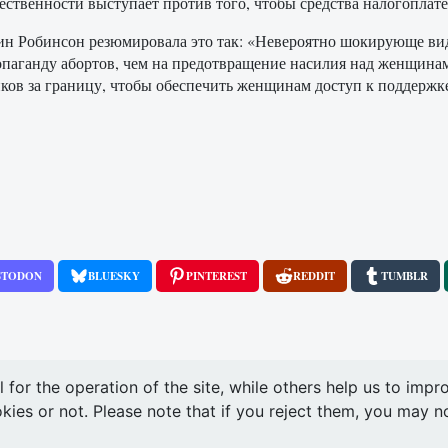
ственности выступает против того, чтобы средства налогоплат
трин Робинсон резюмировала это так: «Невероятно шокирующе в
паганду абортов, чем на предотвращение насилия над женщинами 
ов за границу, чтобы обеспечить женщинам доступ к поддержке
STODON
BLUESKY
PINTEREST
REDDIT
TUMBLR
or the operation of the site, while others help us to impro
s or not. Please note that if you reject them, you may not b