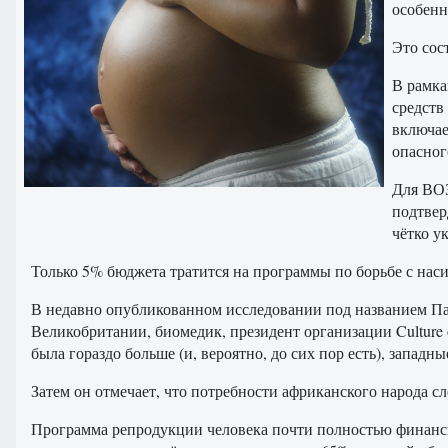
особенн
Это сос
В рамка
средств
включае
опасног
Для ВОЗ
подтвер
чётко у
Только 5% бюджета тратится на программы по борьбе с на
В недавно опубликованном исследовании под названием П
Великобритании, биомедик, президент организации Culture 
была гораздо больше (и, вероятно, до сих пор есть), запа
Затем он отмечает, что потребности африканского народа с
Программа репродукции человека почти полностью финансир