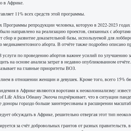
о в Африке.
тавляет 11% всех средств этой программы.
х Программы репродукции человека, которую в 2022-2023 года
 было направлено на реализацию проектов, связанных с абортами.
т сбор и развитие доказательной базы, используемой для лобби
о медикаментозного аборта. В отчёте также подробно описано п
 услуги по проведению абортов важнее усилий по улучшению з
дить на основе анализа затрат в недавно опубликованном отчё
казывает на главные приоритеты ВОЗ.
силием в отношении женщин и девушек. Кроме того, всего 15% б
андемия в Африке являются воротами к неоколониализму: изве
of Life Africa Обиану Экеоча подчёркивает, что в ситуации пан
дные доноры гораздо больше заинтересованы в расширении масшта
ледует обсуждать в Африке, решительно отвергая этот тип неоко
уется за счёт добровольных грантов от разных правительств, в 