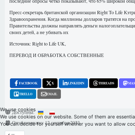
последние опросы чётко показывают, что 65% широкой обще
Пресс-секретарь британской организации Right To Life Кэ
Здравоохранения. Когда миллионы долларов тратятся на про
Правительства должны направлять деньги налогоплательщик
своих детей, а не убивать их
Источник: Right to Life UK,
ПЕРЕВОД И ОБРАБОТКА СОБСТВЕННЫЕ
FACEBOOK
X
LINKEDIN
THREADS
MA
TRELLO
EMAIL
We use cookies
Информация о материале
Доступны:
We use cookies on our website. Some of them are essential f
Опубликовано: 12 сентября 2023
You can decide for yourself whether you want to allow cookie