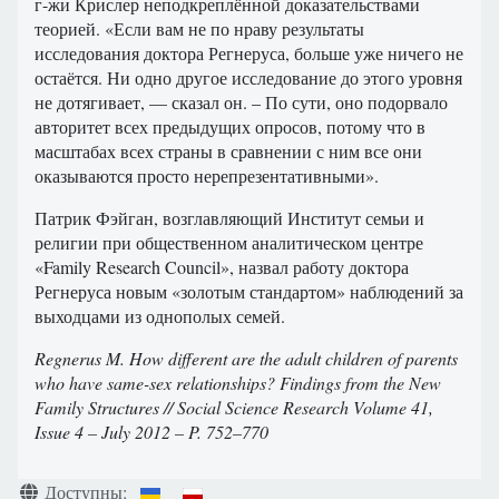
г-жи Крислер неподкреплённой доказательствами
теорией. «Если вам не по нраву результаты
исследования доктора Регнеруса, больше уже ничего не
остаётся. Ни одно другое исследование до этого уровня
не дотягивает, — сказал он. – По сути, оно подорвало
авторитет всех предыдущих опросов, потому что в
масштабах всех страны в сравнении с ним все они
оказываются просто нерепрезентативными».
Патрик Фэйган, возглавляющий Институт семьи и
религии при общественном аналитическом центре
«Family Research Council», назвал работу доктора
Регнеруса новым «золотым стандартом» наблюдений за
выходцами из однополых семей.
Regnerus M. How different are the adult children of parents
who have same-sex relationships? Findings from the New
Family Structures // Social Science Research Volume 41,
Issue 4 – July 2012 – P. 752–770
Информация о материале
Доступны: