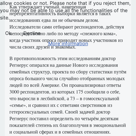
allow cookies or not. Please note that if you reject them,
Как утверждает ученый, намеренная
you may not be able to use all the functionalities of the
нерепрезентативность выборки является в таких
site.
исследованиях едва ли не обычным делом.
Исследователи сами отбирают респондентов, действуя
Ok
Decline
непосредственно либо по методу «снежного кома»,
когда участник опроса приводит новых участников из
More information
числа своих друзей и знакомых.
В противоположность этим исследованиям доктор
Регнерус опирался на данные Нового исследования
семейных структур, проекта по сбору статистики путём
опроса большого числа случайно отобранных молодых
людей по всей Америке. Он проанализировал ответы
3000 респондентов, из которых 175 сообщили о себе,
что выросли в лесбийской, а 73 – в гомосексуальной
«семье», и сравнил их с ответами сверстников из
гетеросексуальных семей. Своей задачей доктор
Регнерус поставил определить по четырём десяткам
показателей степень их благополучия в эмоциональной
и социальной сферах и в семейных отношениях.