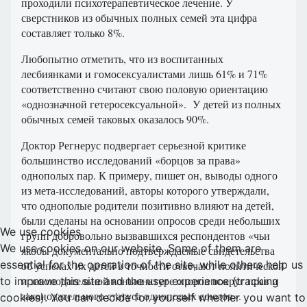
проходили психотерапевтическое лечение. У
сверстников из обычных полных семей эта цифра
составляет только 8%.
Любопытно отметить, что из воспитанных
лесбиянками и гомосексуалистами лишь 61% и 71%
соответственно считают свою половую ориентацию
«однозначной гетеросексуальной». У детей из полных
обычных семей таковых оказалось 90%.
Доктор Регнерус подвергает серьезной критике
большинство исследований «борцов за права»
однополых пар. К примеру, пишет он, выводы одного
из мета-исследований, авторы которого утверждали,
что однополые родители позитивно влияют на детей,
были сделаны на основании опросов среди небольших
We use cookies
групп добровольно вызвавшихся респондентов «чьи
We use cookies on our website. Some of them are
якобы документально подтверждаемые свидетельства
essential for the operation of the site, while others help us
об успехах их детей в точности отвечают политической
и законодательной конъюнктуре споров вокруг прав и
to improve this site and the user experience (tracking
законодательного статуса однополых союзов».
cookies). You can decide for yourself whether you want to