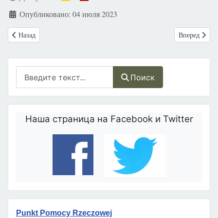
Опубликовано: 04 июля 2023
Предыдущий: Канада: Провинция Саскачеван удаляет из школ графич
Следующий: В
Назад
Вперед
Поиск
Поиск
Наша страница на Facebook и Twitter
Punkt Pomocy Rzeczowej