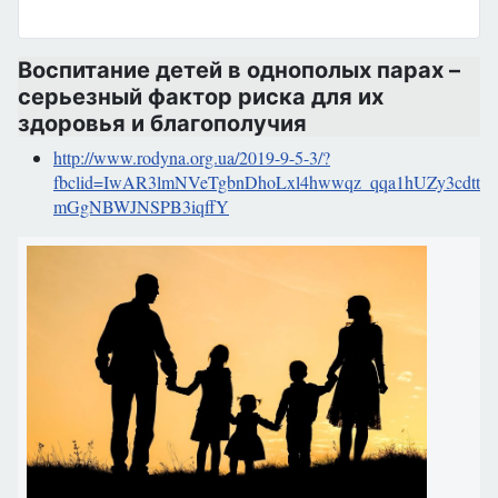
Воспитание детей в однополых парах –
серьезный фактор риска для их
здоровья и благополучия
http://www.rodyna.org.ua/2019-9-5-3/?
fbclid=IwAR3lmNVeTgbnDhoLxl4hwwqz_qqa1hUZy3cdttt5e
mGgNBWJNSPB3iqffY