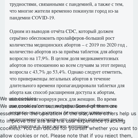
трудностями, связанными с пандемией, а также с тем,
что многие жители временно покинули город из-за
пандемии COVID-19.
Одним из выводов отчёта CDC, который должен
серьёзно обеспокоить пролайферов-большой рост
количества медицинских абортов – с 2019 по 2020 год ,
количество абортов из-за приёма таблеток для аборта
возросло на 17,9%. В целом доля медикаментозных
абортов по отношению ко всем случаям за этот период
возросла с 43,7% до 53,4%. Однако следует отметить,
что приверженцы легальных абортов в течение
длительного времени пропагандировали таблетки для
аборта как способ расширения доступа к абортам,
We use cookies
полностью игнорируя риск для женщин. Во время
пандемии таблетки для прерывания беременности
We use cookies on our website. Some of them are
впервые стали доступны без непосредственного
essential for the operation of the site, while others help us
медицинского осмотра, что серьёзно повышает риски
to improve this site and the user experience (tracking
для здоровья и даже жизни женщины.
cookies). You can decide for yourself whether you want to
allow cookies or not. Please note that if you reject them,