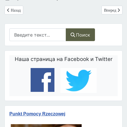
Предыдущий: Ложь об in vitro
Следующий: 
Назад
Вперед
Поиск
Поиск
Наша страница на Facebook и Twitter
Punkt Pomocy Rzeczowej