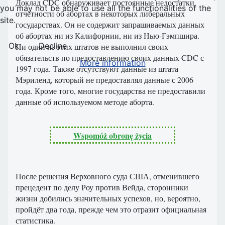
Доклад CDC обнаруживает постоянные недостатки
you may not be able to use all the functionalities of the
отчётности об абортах в некоторых либеральных
site.
государствах. Он не содержит запрашиваемых данных
об абортах ни из Калифорнии, ни из Нью-Гэмпшира.
Ok
Decline
Ни один из этих штатов не выполнил своих
обязательств по предоставлению своих данных CDC с
More information
1997 года. Также отсутствуют данные из штата
Мэриленд, который не предоставлял данные с 2006
года. Кроме того, многие государства не предоставили
данные об используемом методе аборта.
Wspomóż obronę życia
После решения Верховного суда США, отменившего
прецедент по делу Роу против Вейда, сторонники
жизни добились значительных успехов, но, вероятно,
пройдёт два года, прежде чем это отразит официальная
статистика.