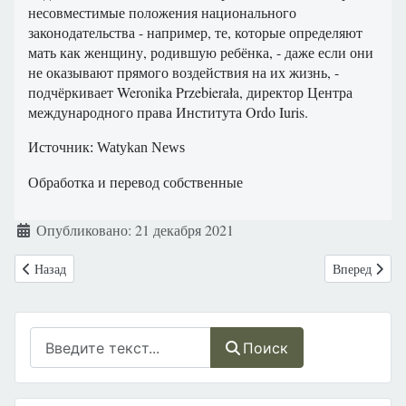
несовместимые положения национального
законодательства - например, те, которые определяют
мать как женщину, родившую ребёнка, - даже если они
не оказывают прямого воздействия на их жизнь, -
подчёркивает Weronika Przebierała, директор Центра
международного права Института Ordo Iuris.
Источник: Watykan News
Обработка и перевод собственные
Информация о материале
Опубликовано: 21 декабря 2021
Предыдущий: США. Питсбург: История американки без рук и без ног-
Следующий: В
Назад
Вперед
Поиск
Поиск