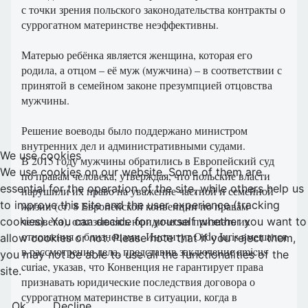
с точки зрения польского законодательства контракты о
суррогатном материнстве неэффективны.
Матерью ребёнка является женщина, которая его
родила, а отцом – её муж (мужчина) – в соответствии с
принятой в семейном законе презумпцией отцовства
мужчины.
Решение воеводы было поддержано министром
внутренних дел и административными судами.
We use cookies
В 2015 году мужчины обратились в Европейский суд
We use cookies on our website. Some of them are
по правам человека, утверждая, что польские власти
essential for the operation of the site, while others help us
нарушили их право на уважение частной и семейной
to improve this site and the user experience (tracking
жизни (ст. 8 Европейской конвенции по правам
человека), отказываясь юридически признать их
cookies). You can decide for yourself whether you want to
отношения с близнецами. Институт Ordo Iuris вмешался
allow cookies or not. Please note that if you reject them,
в рассмотрение дела, представив заключение amicus
you may not be able to use all the functionalities of the
curiae, указав, что Конвенция не гарантирует права
site.
признавать юридические последствия договора о
суррогатном материнстве в ситуации, когда в
Ok
Decline