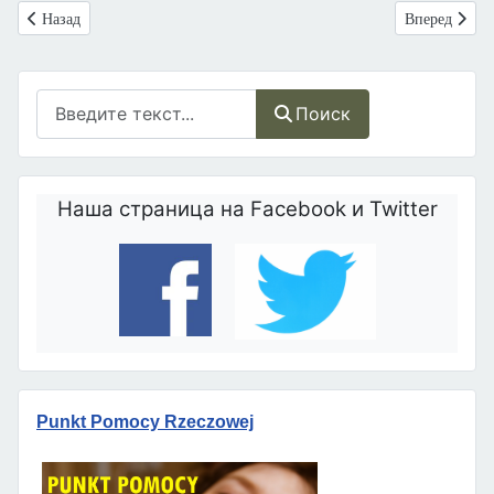
Предыдущий: Аборт является основной причиной смерти во время па
Следующий: 
Назад
Вперед
Поиск
Поиск
Наша страница на Facebook и Twitter
Punkt Pomocy Rzeczowej