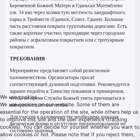
Беременной Божией Матери в Гданьске Матемблево
(ок. 34 км) через холмистую местность ландшафтного
парка в Тройместе (Гданьск, Соnот, Гдыня). Большая
часть расстояния покрыта грунтовыми дорогами. Есть
также короткие участки, проходящие через городские
районы с асфальтовым покрытием или с тротуарным
покрытием.
ТРЕБОВАНИЯ
Мероприятие представляет собой религиозное
паломничеством. Организаторы просят
соответствующей духовной подготовки. Рекомендуется
заранее подойти к Таинству покаяния и примирения,
We use cookies
чтобы во время Службы Божьей уметь причащаться в
намерении паломничества.
We use cookies on our website. Some of them are
essential for the operation of the site, while others help us
Для участия в паломничестве необходима хорошая
to improve this site and the user experience (tracking
физическая форма и отсутствие противопоказаний по
cookies). You can decide for yourself whether you want to
состоянию здоровья.
allow cookies or not. Please note that if you reject them,