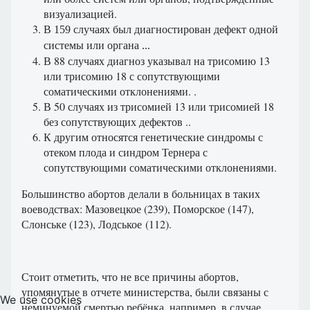
визуализацией.
В 159 случаях был диагностирован дефект одной
системы или органа ...
В 88 случаях диагноз указывал на трисомию 13
или трисомию 18 с сопутствующими
соматическими отклонениями. .
В 50 случаях из трисомией 13 или трисомией 18
без сопутствующих дефектов ..
К другим относятся генетические синдромы с
отеком плода и синдром Тернера с
сопутствующими соматическими отклонениями.
Большинство
абортов
делали
в
больницах
в
таких
воеводствах
:
Мазовецкое
(
239),
Поморское
(
147),
Слонське
(
123),
Лодськое
(
112).
Стоит отметить, что не все причины абортов,
упомянутые в отчете министерства, были связаны с
We use cookies
неминуемой смертью ребёнка, например, в случае