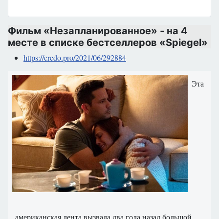
Фильм «Незапланированное» - на 4
месте в списке бестселлеров «Spiegel»
https://credo.pro/2021/06/292884
Эта
американская
лента
вызвала
два
года назад
большой