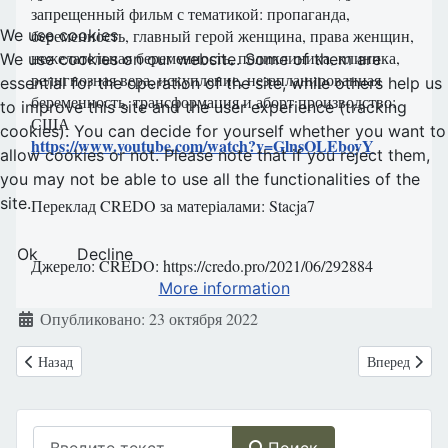
запрещенный фильм с тематикой: пропаганда,
беременность, главный герой женщина, права женщин,
We use cookies
нежелательная беременность, поликлиника, клиника,
We use cookies on our website. Some of them are
религиозная вера, искупление, незапланированная
essential for the operation of the site, while others help us
беременность, трансформация и аборт производство:
to improve this site and the user experience (tracking
США
cookies). You can decide for yourself whether you want to
https://www.youtube.com/watch?v=GlnsOLEboyY
allow cookies or not. Please note that if you reject them,
you may not be able to use all the functionalities of the
site.
Переклад CREDO за матеріалами: Stacja7
Ok
Decline
Джерело: CREDO: https://credo.pro/2021/06/292884
More information
Информация о материале
Опубликовано: 23 октября 2022
Предыдущий: УМЕРЕТЬ ДОСТОЙНО: Паллиативная помощь?
Следующий: 
Назад
Вперед
Поиск