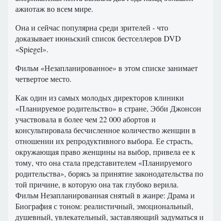
ажиотаж
во всем
мире.
Она
и
сейчас
популярна
среди
зрителей -
что
доказывает
июньский
список
бестселлеров
DVD
«
Spiegel
».
Фильм «
Незапланированное
» в
этом списке
занимает
четвертое место.
Как один из самых молодых директоров клиники
«Планируемое родительство» в стране, Эбби Джонсон
участвовала в более чем 22 000 абортов и
консультировала бесчисленное количество женщин в
отношении их репродуктивного выбора. Ее страсть,
окружающая право женщины на выбор, привела ее к
тому, что она стала представителем «Планируемого
родительства», борясь за принятие законодательства по
той причине, в которую она так глубоко верила.
Фильм Незапланированная снятый в жанре: Драма и
Биография с тоном: реалистичный, эмоциональный,
душевный, увлекательный, заставляющий задуматься и