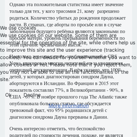
Однако эта положительная статистика имеет значение
только для тех, у кого трисомия 21, кому разрешено
родиться. Количество убитых до рождения продолжает
расти. В странах, где аборты по просьбе или в случае
We use cookies
заболевания будущего ребёнка являются законными по
We use cookies on our website. Some of them are
просьбе матери, уровень прерывания беременности по
essential for the operation of the site, while others help us
этой причине чрезвычайно высок.
to improve this site and the user experience (tracking
Несколько лет назад отчёт, опубликованный в CBS
cookies). You can decide for yourself whether you want to
News, шокировал многих читателей из-за увеличения
allow cookies or not. Please note that if you reject them,
очевидной дискриминации. В нём указано, что 100%
you may not be able to use all the functionalities of the
детей, у которых диагностирован синдром Дауна,
site.
абортируются в Исландии. Во Франции в 2015 этот
показатель составлял 77%, в Великобритании - 90%, в
Ok
Decline
США - 67%. В ноябре прошлого года The Atlantic также
опубликовала большую статью, где обсуждается
More information
тревожный факт, что 95% родившихся детей с
диагнозом синдрома Дауна прерваны в Дании.
Очень интересно отметить, что беспокойство
родителей по стоимости лечения, похоже, не является