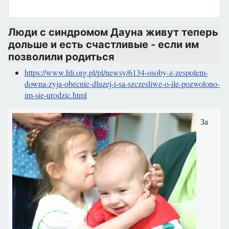
Люди с синдромом Дауна живут теперь
дольше и есть счастливые - если им
позволили родиться
https://www.hli.org.pl/pl/newsy/6134-osoby-z-zespolem-
downa-zyja-obecnie-dluzej-i-sa-szczesliwe-o-ile-pozwolono-
im-sie-urodzic.html
За