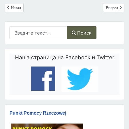
Предыдущий: Подводные камни педофилии: латентный характер и п
Следующий: Л
Назад
Вперед
Поиск
Поиск
Наша страница на Facebook и Twitter
Punkt Pomocy Rzeczowej