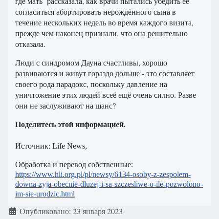
где мать рассказала, как врачи пытались убедить её
согласиться абортировать нерождённого сына в
течение нескольких недель во время каждого визита,
прежде чем наконец признали, что она решительно
отказала.
Люди с синдромом Дауна счастливы, хорошо
развиваются и живут гораздо дольше - это составляет
своего рода парадокс, поскольку давление на
уничтожение этих людей всеё ещё очень силно. Разве
они не заслуживают на шанс?
Поделитесь этой информацией.
Источник
: Life News,
Обработка и перевод собственные:
https://www.hli.org.pl/pl/newsy/6134-osoby-z-zespolem-
downa-zyja-obecnie-dluzej-i-sa-szczesliwe-o-ile-pozwolono-
im-sie-urodzic.html
Информация о материале
Опубликовано: 23 января 2023