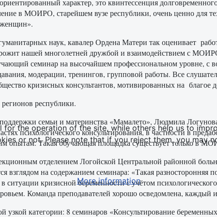
ориентированный характер, это квинтессенция долговременного
учение в МОИРО, старейшем вузе республики, очень ценно для т
 женщин».
гуманитарных наук, кавалер Ордена Матери так оценивает рабо
орожит нашей многолетней дружбой и взаимодействием с МОИРО.
бучающий семинар на высочайшем профессиональном уровне, с 
ия, модерации, тренингов, групповой работы. Все слушатели (
щество кризисных консультантов, мотивированных на благое дел
 регионов республики.
 поддержки семьи и материнства «Мамалето», Людмила Логунова
or the operation of the site, while others help us to impro
астях психологического консультирования, в частности в пред
s or not. Please note that if you reject them, you may not b
воим опытам. Такая обучающая площадка существует только в МО
фекционным отделением Логойской Центральной районной боль
ся взглядом на содержанием семинара: «Такая разносторонняя 
More information
в ситуации кризисной беременности с учётом психологического и
оровьем. Команда преподавателей хорошо осведомлена, каждый и
й узкой категории: 8 семинаров «Консультирование беременны