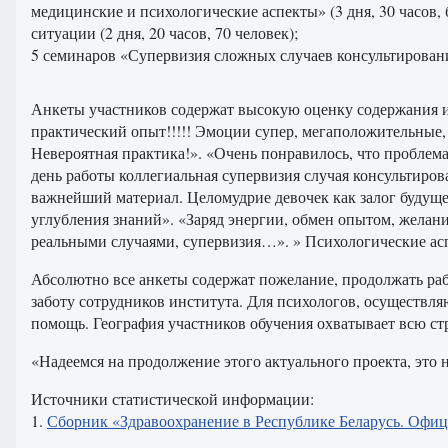
медицинские и психологические аспекты» (3 дня, 30 часов
ситуации (2 дня, 20 часов, 70 человек);
5 семинаров «Супервизия сложных случаев консультировани
Анкеты участников содержат высокую оценку содержания и 
практический опыт!!!!! Эмоции супер, мегаположительные
Невероятная практика!». «Очень понравилось, что проблем
день работы коллегиальная супервизия случая консультиров
важнейший материал. Целомудрие девочек как залог будуще
углубления знаний». «Заряд энергии, обмен опытом, желани
реальными случаями, супервизия…». » Психологические аспе
Абсолютно все анкеты содержат пожелание, продолжать ра
заботу сотрудников института. Для психологов, осуществл
помощь. География участников обучения охватывает всю ст
«Надеемся на продолжение этого актуального проекта, это 
Источники статистической информации:
1.
Сборник «Здравоохранение в Республике Беларусь. Офиц