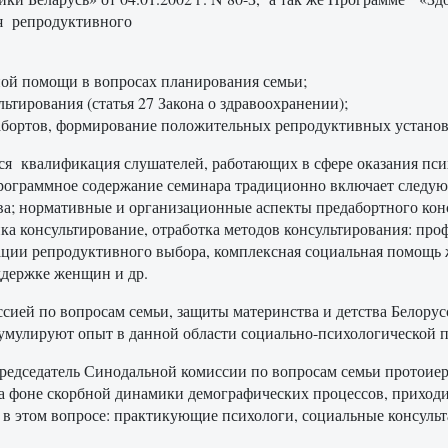
ия репродуктивного
ой помощи в вопросах планирования семьи;
тирования (статья 27 Закона о здравоохранении);
абортов, формирование положительных репродуктивных установо
тся квалификация слушателей, работающих в сфере оказания п
рограммное содержание семинара традиционно включает следую
ва; нормативные и организационные аспекты предабортного кон
ка консультирование, отработка методов консультирования: про
ции репродуктивного выбора, комплексная социальная помощь 
ддержке женщин и др.
ссией по вопросам семьи, защиты материнства и детства Бело
умулируют опыт в данной области социально-психологической п
редседатель Синодальной комиссии по вопросам семьи протоиер
на фоне скорбной динамики демографических процессов, приходи
 в этом вопросе: практикующие психологи, социальные консульт