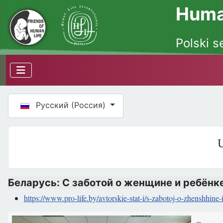
Human
Polski s
Выберите язык
Русский (Россия)
U
Беларусь: С заботой о женщине и ребёнк
https://www.pro-life.by/avtorskie-stat-i/s-zabotoj-o-zhenshhine-