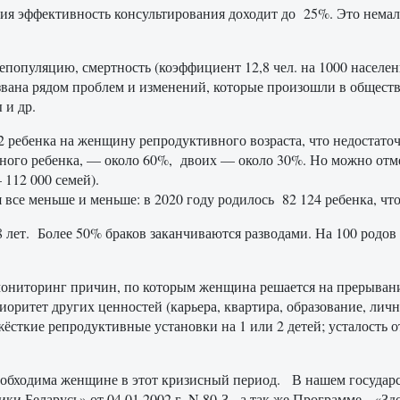
я эффективность консультирования доходит до 25%. Это немало
депопуляцию, смертность (коэффициент 12,8 чел. на 1000 населе
ызвана рядом проблем и изменений, которые произошли в общест
 и др.
 ребенка на женщину репродуктивного возраста, что недостаточн
ного ребенка, — около 60%, двоих — около 30%. Но можно отме
 112 000 семей).
все меньше и меньше: в 2020 году родилось 82 124 ребенка, что 
8 лет. Более 50% браков заканчиваются разводами. На 100 родо
мониторинг причин, по которым женщина решается на прерывани
оритет других ценностей (карьера, квартира, образование, ли
сткие репродуктивные установки на 1 или 2 детей; усталость о
бходима женщине в этот кризисный период. В нашем государст
ки Беларусь» от 04.01.2002 г. N 80-З, а так же Программе «Здо