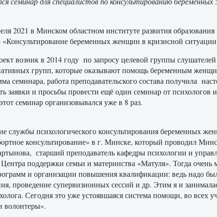
ся семинар для специалистов по консультированию беременных
реля 2021 в Минском областном институте развития образовани
 «Консультирование беременных женщин в кризисной ситуации:
оект возник в 2014 году по запросу целевой группы слушателе
иативных групп, которые оказывают помощь беременным женщ
ма семинара, работа преподавательского состава получила наст
ть заявки и просьбы провести ещё один семинар от психологов 
 этот семинар организовывался уже в 8 раз.
ие службы психологического консультирования беременных жен
ортное консультирование» в г. Минске, который проводил Мин
 Мартынова, старший преподаватель кафедры психологии и управ
 Центра поддержки семьи и материнства «Матуля». Тогда очень 
рограмм и организации повышения квалификации: ведь надо был
ия, проведение супервизионных сессий и др. Этим я и занималас
холога. Сегодня это уже устоявшаяся система помощи, во всех 
и волонтеры».