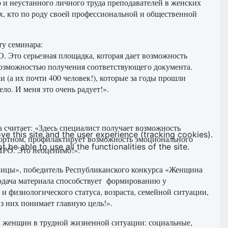
 и неустанного личного труда преподавателей в женских
ех, кто по роду своей профессиональной и общественной
ту семинара:
 Это серьезная площадка, которая дает возможность
возможностью получения соответствующего документа.
а их почти 400 человек!), которые за годы прошли
о. И меня это очень радует!».
 считает: «Здесь специалист получает возможность
ve this site and the user experience (tracking cookies).
абортном, профилактирует возможность эмоционального
e able to use all the functionalities of the site.
ИРО. Это неоценимо!».
ницы», победитель Республиканского конкурса «Женщина
подача материала способствует формированию у
 физиологического статуса, возраста, семейной ситуации,
з них понимает главную цель!».
х женщин в трудной жизненной ситуации: социальные,