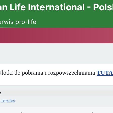
 Life International - Pol
erwis pro-life
lotki do pobrania i rozpowszechniania
TUTA
е
i-rebenke/