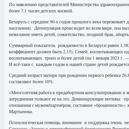
По заявлению представителей Министерства здравоохранени
более 7,1 тысяч детских жизней.
Беларусь с середине 90-х годов прошлого века переживает 
населения). Депопуляция происходит во всем мире, она в
нежелание иметь детей, сожительство, поздний брак, аборты
Суммарный показатель рождаемости в Беларуси равен 1,382
коэффициент должен быть 2,15). Семей, воспитывающих од
воспитывающих троих и более детей (на 1 января 2021 г. —
И всё-таки с каждым годом в нашей стране детей рождается 
Средний возраст матери при рождении первого ребенка 26,
составляют более 10%.
«Многолетняя работа в предабортном консультировании и 
затруднения толкают ее на это. Доминирующие мотивы: при
отношения с мужем/партнёром, состояние «брошенности»; жё
Мартынова.
Психологическая помощь, внимание и поддержка очень нео
Согласно «Закону о демографической безопасности Республи