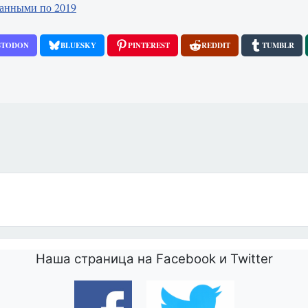
данными по 2019
STODON
BLUESKY
PINTEREST
REDDIT
TUMBLR
5 миллионов долларов UNFPA на финансирование поставок оборудовани
Наша страница на Facebook и Twitter