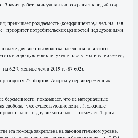
. Значит, работа консультантов сохраняет каждый год
ния) превышает рождаемость (коэффициент 9,3 чел. на 1000
ве: приоритет потребительских ценностей над духовными,
о даже для воспроизводства населения (для этого
тить и хорошую новость: увеличилось количество семей,
на 6,2% меньше чем в 2019 г. (87 602).
в приходится 25 абортов. Аборты у первобеременных
е беременности, показывает, что не материальные
чная свобода, уже существующие дети…); сложные
т родительства и другие мотивы», — отмечает Лариса
ве эта помощь закреплена на законодательном уровне.
ровье народа и демографическая безопасность» на 2020-