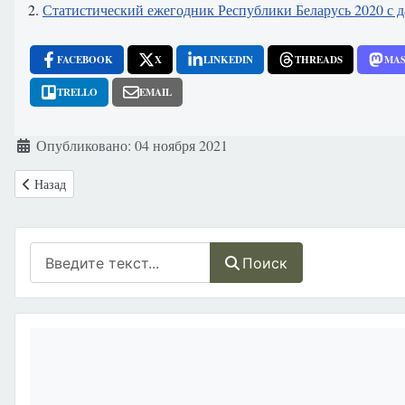
2.
Статистический ежегодник Республики Беларусь 2020 с 
FACEBOOK
X
LINKEDIN
THREADS
MA
TRELLO
EMAIL
Информация о материале
Опубликовано: 04 ноября 2021
Предыдущий: Кажется, «Добрый католик» Джо Байден пожертвовал 
Назад
Поиск
Поиск