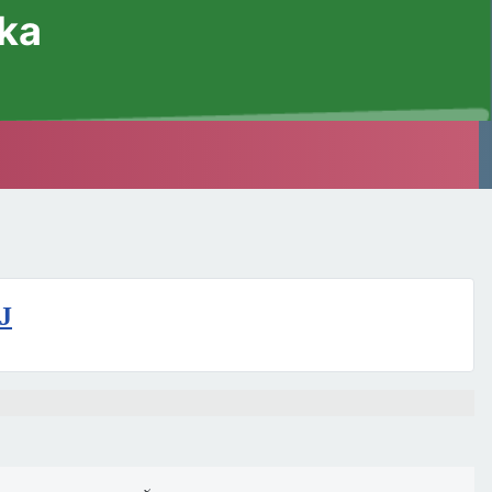
ska
J