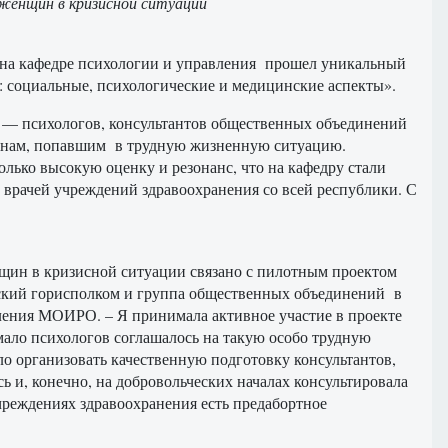
 женщин в кризисной ситуации
я на кафедре психологии и управления прошел уникальный
 социальные, психологические и медицинские аспекты».
й — психологов, консультантов общественных объединений
инам, попавшим в трудную жизненную ситуацию.
олько высокую оценку и резонанс, что на кафедру стали
и врачей учреждений здравоохранения со всей республики. С
щин в кризисной ситуации связано с пилотным проектом
ский горисполком и группа общественных объединений в
ления МОИРО. – Я принимала активное участие в проекте
мало психологов соглашалось на такую особо трудную
о организовать качественную подготовку консультантов,
ь и, конечно, на добровольческих началах консультировала
учреждениях здравоохранения есть предабортное