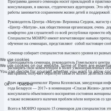
Программа данного семинара носит прикладной и практико
консультациях, в школах, студенческих аудиториях. Это об
работы занимается сохранением жизни детей и поддержкой
Руководитель Центра «Матуля» Вероника Сердюк, магистр 
«Центр «Матуля», как общественная организация, очень д
комфортно для слушателей со всей республики провести о
Специалисты МОИРО имеют впечатляющие навыки преподаван
обучение на семинарах, представляют собой настоящее сооб
Семинар собирает специалистов высокого уровня из разных
We use cookies
Преподаватель семинара, руководитель Гомельского центра
We use cookies on our website. Some of them are essential f
расширять свои компетенции в более узконаправленных обл
You can decide for yourself whether you want to allow cookie
выгорания, получает обратную связь от коллег делиться с
Врач акушер-гинеколог Ирина Козловская, заведующая ин
Ok
Decline
года Беларуси — 2017» в номинации «Спасая Жизни» делит
консультанта объективного восприятия состояния женщины 
а также возможного наличия проблем и/или вопросов со зд
Всего в МОИРО прошло 15 семинаров для специалистов это