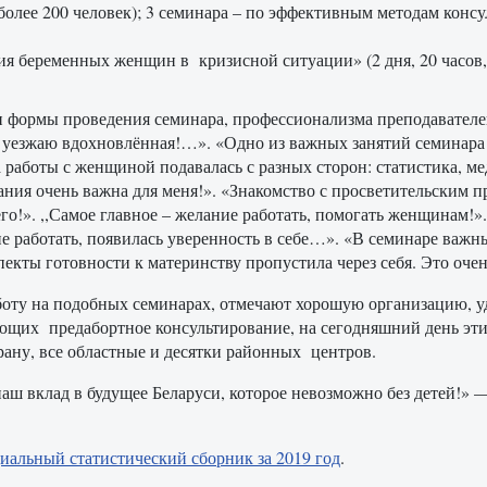
, более 200 человек); 3 семинара – по эффективным методам кон
я беременных женщин в кризисной ситуации» (2 дня, 20 часов, 
формы проведения семинара, профессионализма преподавателей: 
, уезжаю вдохновлённая!…». «Одно из важных занятий семинара
а работы с женщиной подавалась с разных сторон: статистика, 
ания очень важна для меня!». «Знакомство с просветительским 
го!». ,,Самое главное – желание работать, помогать женщинам!
е работать, появилась уверенность в себе…». «В семинаре важны
кты готовности к материнству пропустила через себя. Это очен
боту на подобных семинарах, отмечают хорошую организацию, 
яющих предабортное консультирование, на сегодняшний день эт
рану, все областные и десятки районных центров.
наш вклад в будущее Беларуси, которое невозможно без детей!»
иальный статистический сборник за 2019 год
.