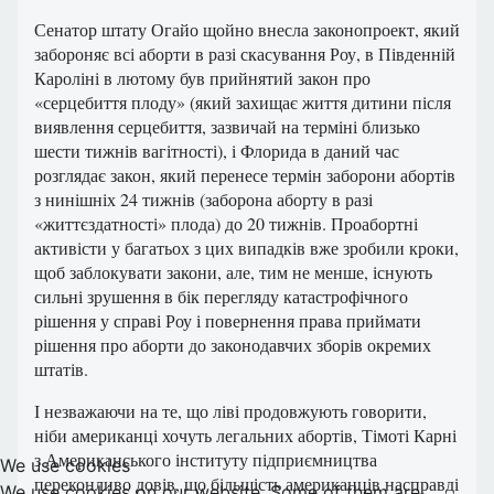
Сенатор штату Огайо щойно внесла законопроект, який
забороняє всі аборти в разі скасування Роу, в Південній
Кароліні в лютому був прийнятий закон про
«серцебиття плоду» (який захищає життя дитини після
виявлення серцебиття, зазвичай на терміні близько
шести тижнів вагітності), і Флорида в даний час
розглядає закон, який перенесе термін заборони абортів
з нинішніх 24 тижнів (заборона аборту в разі
«життєздатності» плода) до 20 тижнів. Проабортні
активісти у багатьох з цих випадків вже зробили кроки,
щоб заблокувати закони, але, тим не менше, існують
сильні зрушення в бік перегляду катастрофічного
рішення у справі Роу і повернення права приймати
рішення про аборти до законодавчих зборів окремих
штатів.
І незважаючи на те, що ліві продовжують говорити,
ніби американці хочуть легальних абортів, Тімоті Карні
з Американського інституту підприємництва
We use cookies
переконливо довів, що більшість американців насправді
We use cookies on our website. Some of them are