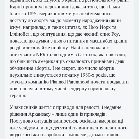
Карні пропонує переконливі докази того, що тільки
близько 18% американців хочуть необмеженого
доступу до аборту аж до моменту народження (який
існує, наприклад, в таких штатах, як Нью-Йорк та
Іллінойс) і що опитування, що дає чесний опис Роу,
показав, що думки з цього питання в масштабах країни
розділилися майже порівну. Навіть нещодавнє
опитування NPR стало одним з багатьох, які показали,
що більшість американців схвалюють принаймні деякі
обмеження абортів. І не секрет, що число абортів
неухильно знижується з початку 1980-х років, що
змусило компанію Planned Parenthood почати продавати
нові послуги, в тому числі гендерну гормональну
терапію.
У захисників життя є приводи для радості, і недавнє
рішення Арканзасу – лише один із прикладів.
Поступово ситуація змінюється, оскільки американці
вже усвідомили, що десятиліття винищення невинного
людського життя зробили з жінками, дітьми і цілою