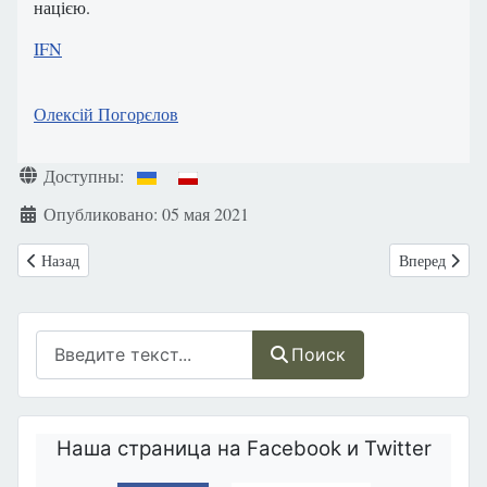
нацією.
IFN
Олексій Погорєлов
Информация о материале
Доступны:
Опубликовано: 05 мая 2021
Предыдущий: Япония: Исследования подтверждают, что финансовые 
Следующий: П
Назад
Вперед
Поиск
Поиск
Наша страница на Facebook и Twitter