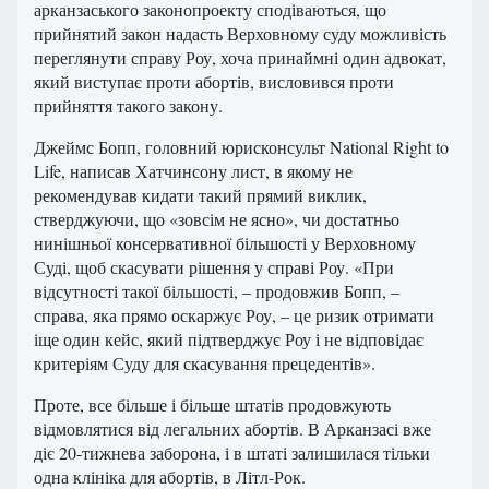
арканзаського законопроекту сподіваються, що
прийнятий закон надасть Верховному суду можливість
переглянути справу Роу, хоча принаймні один адвокат,
який виступає проти абортів, висловився проти
прийняття такого закону.
Джеймс Бопп, головний юрисконсульт National Right to
Life, написав Хатчинсону лист, в якому не
рекомендував кидати такий прямий виклик,
стверджуючи, що «зовсім не ясно», чи достатньо
нинішньої консервативної більшості у Верховному
Суді, щоб скасувати рішення у справі Роу. «При
відсутності такої більшості, – продовжив Бопп, –
справа, яка прямо оскаржує Роу, – це ризик отримати
іще один кейс, який підтверджує Роу і не відповідає
критеріям Суду для скасування прецедентів».
Проте, все більше і більше штатів продовжують
відмовлятися від легальних абортів. В Арканзасі вже
діє 20-тижнева заборона, і в штаті залишилася тільки
одна клініка для абортів, в Літл-Рок.