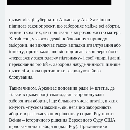
цьому місяці губернатор Арканзасу Аса Хатчінсон
підписав законопроект, що забороняє майже всі аборти,
за винятком тих, які пов’язані із загрозою життю матері.
Хатчінсон, у якого є деякі побоювання з приводу
заборони, не виключає також випадки згвалтування або
інцесту, проте, каже, що він підписав закон через його
«переважну законодавчу підтримку» і свої «щирі і давні
переконання pro-life». Заборона набуде чинності пізніше
цього літа, хоча противники загрожують його
блокування.
Таким чином, Арканзас поповнив ряди 14 штатів, де
тільки в цьому році законодавці запропонували
заборонити аборти, і ще більшого числа штатів, в яких
існують «пускові закони», які негайно забороняють
аборти в разі скасування рішення у справі Роу проти
Вейда – історичного рішення Верховного Суду США
щодо законності абортів (далі Роу). Прихильники