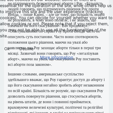
не підтримують безконтрольні аборти і Роу. «Більшість
essential for the operation of the site, while others help us
людей говорять, що підтримують рішення Роу проти
to improve this site and the user experience (tracking
Вейда, – пише Карні, – але це тому, що більшість людей
cookies). You can decide for yourself whether you want to
не розуміють, в чому воно полягає, і не знають, що
allow cookies or not. Please note that if you reject them,
означало би його скасування». Він продовжує:
you may not be able to use all the functionalities of the
«Опитувальники по справі Роу проти Вейда часто не
site.
описують суть постанови. Часто вони спотворюють
положення цього рішення, маючи на увазі або
заявляючи, що Роу захищає аборти тільки в перші три
Ok
Decline
місяці. Зазвичай вони говорять, що Роу «легалізував
More information
аборт», маючи на увазі, що скасування Роу поставить
всі аборти поза законом».
Іншими словами, американське суспільство
здебільшого вважає, що Роу гарантує доступ до аборту і
що його скасування негайно зробить аборт незаконним
по всій країні. Більшість не розуміє, що скасування Роу
дозволить повернути рішення, що стосуються абортів,
на рівень штатів, де вони і повинні прийматися,
враховуючи величезні культурні, політичні та релігійні
відмінності, які існують в країні на регіональному рівні.