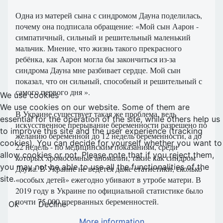
Одна из матерей сына с синдромом Дауна поделилась,
почему она подписала обращение: «Мой сын Аарон -
симпатичный, сильный и решительный маленький
мальчик. Мнение, что жизнь такого прекрасного
ребёнка, как Аарон могла бы закончиться из-за
синдрома Дауна мне разбивает сердце. Мой сын
показал, что он сильный, способный и решительный с
самого первого дня ».
We use cookies
We use cookies on our website. Some of them are
В Украине существует такая же проблема, ведь
essential for the operation of the site, while others help us
искусственное прерывание беременности разрешено по
to improve this site and the user experience (tracking
желанию беременной до 12 недель беременности, а до
cookies). You can decide for yourself whether you want to
22 недель - по медицинским показаниям, среди
allow cookies or not. Please note that if you reject them,
которых хромосомные аномалии, такие как синдром
you may not be able to use all the functionalities of the
Дауна. В Украине не ведется даже статистики, сколько
site.
«особых детей» ежегодно убивают в утробе матери. В
2019 году в Украине по официальной статистике было
почти 75 000 прерванных беременностей.
Ok
Decline
More information