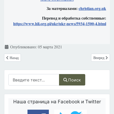
За материалами:
christian.org.uk
Перевод и обработка собственные:
https://www.hli.org.pl/ukr/ukr-news/5934-1500-4.html
Информация о материале
Опубликовано: 05 марта 2021
Предыдущий: Канада - эвтаназия, введена в хосписы, и давление вр
Следующий: 
Назад
Вперед
Поиск
Поиск
Наша страница на Facebook и Twitter