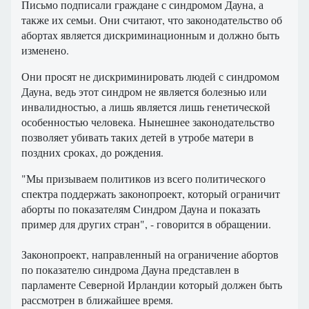
Письмо
подписали
граждане
с синдромом
Дауна
,
а
также
их семьи
.
Они
считают
,
что
законодательство
об
абортах
является дискриминационным
и
должно
быть
изменено.
Они
просят
не дискриминировать
людей
с синдромом
Дауна
,
ведь
этот
синдром не
является
болезнью
или
инвалидностью
,
а лишь является
лишь
генетической
особенностью
человека.
Нынешнее
законодательство
позволяет
убивать
таких
детей
в
утробе
матери
в
поздних
сроках
,
до
рождения.
"Мы призываем политиков из всего политического
спектра поддержать законопроект, который ограничит
аборты по показателям Cиндром Дауна и показать
пример для других стран", - говорится в обращении.
Законопроект, направленный на ограничение абортов
по показателю синдрома Дауна представлен в
парламенте Северной Ирландии который должен быть
рассмотрен в ближайшее время.