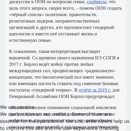
дискуссии в ООН по вопросам семьи,
сообщила
, что
цель этого запроса, скорее всего, – помочь ООН создать
«чёрный список» политиков, правительств,
религиозных лидеров, неправительственных
организаций и других, кто противостоит гендерной
идеологии и вместо неё отстаивает жизнь и
естественную семью.
К сожалению, такая интерпретация выглядит
вероятной. Со времени своего назначения НЭ СОГИ в
2017 г. Борлоз ведёт войну против любых
международных сил, продвигающих «радикальную»
концепцию, что биологический пол имеет значение,
или имеющих наглость ставить под сомнение базовые
постулаты «гендерной теории». В
отчёте за 2019 г.
для
Генеральной Ассамблеи ООН Борлоз предупреждал:
We use cookies
«Наиболее полное понимание социальной инклюзии
требует срочных мер, чтобы
уничтожить системы
We use cookies on our website. Some of them are
подавления
, продвигающие идею, что разнообразие
essential for the operation of the site, while others help us
сексуальных ориентаций и гендерных идентичностей
to improve this site and the user experience (tracking