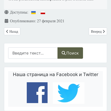
Информация о материале
Доступны:
Опубликовано: 27 февраля 2021
Предыдущий: Россия: Цензура в соцсетях: вопреки Конституции, це
Следующий: Г
Назад
Вперед
Поиск
Поиск
Наша страница на Facebook и Twitter