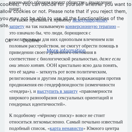
каким-либо образом вредит обществу» (выделение
cookies). You can decide for yourself whether you want to
наше).
allow cookies or not. Please note that if you reject them,
you may not be able to use all the functionalities of the
Он также призывал к прямому
международному
site.
запрету
на так называемую
конверсионную терапию
–
это означало бы, что люди, борющиеся с
нежелательным для них однополым влечением или
Ok
Decline
половым расстройством, не смогут обрести помощь в
More information
приведении своего душевного состояния в
соответствие с биологической реальностью,
даже если
они этого хотят.
ООН кристально ясно дала понять,
что её задача – заткнуть рот всем политическим,
религиозным и другим лидерам, возражающим против
продвижения ею гендерфлюидности (изменчивости
«гендера»), и
выступить в защиту
«правомерности
широкого разнообразия сексуальных ориентаций и
гендерных идентичностей».
К подобному «чёрному списку» вовсе не стоит
относиться легкомысленно. Самый печально известный
подобный список, «
карта ненависти
» Южного центра