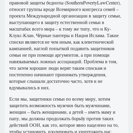
правовой защиты бедноты (SouthernPovertyLawCenter),
относит группы вроде Всемирного конгресса семей –
проекта Международной организации в защиту семьи,
выступающего в защиту естественной семьи в
масштабах всего мира – к тому же типу, что и Ку-
Клукс-Клан, Чёрные пантеры и Нация Ислама. Такие
списки являются не чем иным, как клеветнической
кампанией, наглой попыткой подавить защитников
семьи не при помощи аргументов, а при помощи
навязываемых ложных ассоциаций. Проблема в том,
что затем хорошие люди верят таким спискам и
постепенно начинают принимать утверждения,
которые слышали достаточно часто, хотя и не
вдумывались в них.
Если мы, защитники семьи по всему миру, хотим
защитить возможность мужчин быть мужчинами,
женщин – быть женщинами, а детей – иметь маму и
папу, мы должны продолжать борьбу против таких
действий ООН, как это, которое явно нацелено на то,
чтобы установить, изолировать и уничтожить нас.