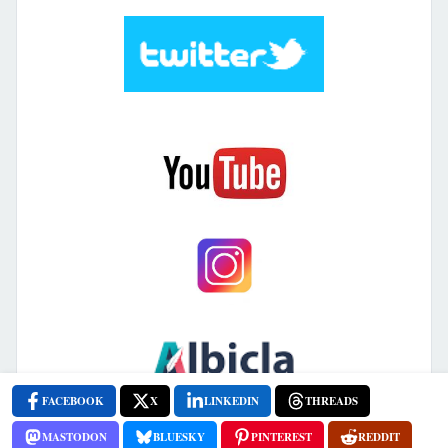
FACEBOOK
X
LINKEDIN
THREADS
MASTODON
BLUESKY
PINTEREST
REDDIT