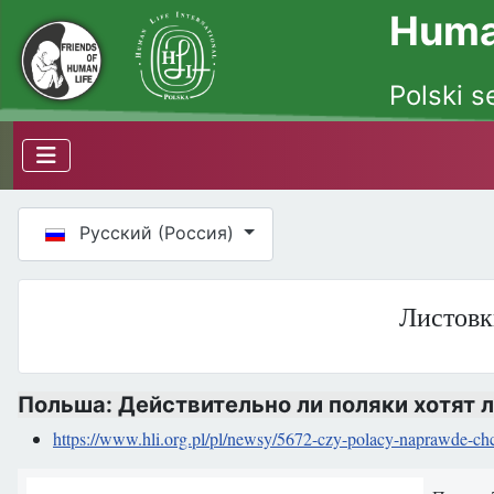
Human
Polski s
Выберите язык
Русский (Россия)
Листовк
Польша: Действительно ли поляки хотят 
https://www.hli.org.pl/pl/newsy/5672-czy-polacy-naprawde-chc