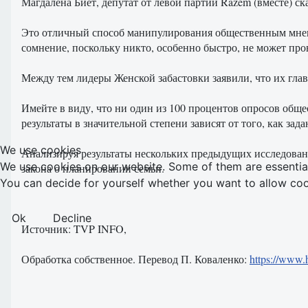
Магдалена Биет, депутат от левой партии Razem (вместе) ска
Это отличный способ манипулирования общественным мнени
сомнение, поскольку никто, особенно быстро, не может про
Между тем лидеры Женской забастовки заявили, что их глав
Имейте в виду, что ни один из 100 процентов опросов общ
результаты в значительной степени зависят от того, как за
We use cookies
Анализируя результаты нескольких предыдущих исследован
We use cookies on our website. Some of them are essential f
закона о планировании семьи.
You can decide for yourself whether you want to allow cookie
Ok
Decline
Источник: TVP INFO,
Обработка собственное. Перевод П. Коваленко:
https://www.