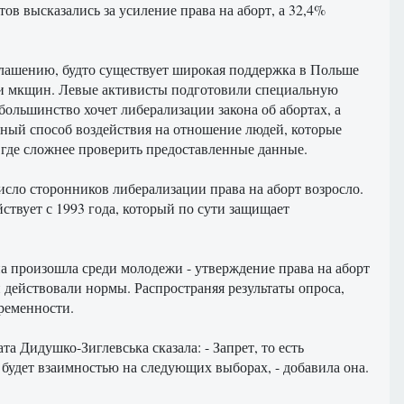
тов высказались за усиление права на аборт, а 32,4%
зглашению, будто существует широкая поддержка в Польше
н и мкщин. Левые активисты подготовили специальную
большинство хочет либерализации закона об абортах, а
чный способ воздействия на отношение людей, которые
 где сложнее проверить предоставленные данные.
исло сторонников либерализации права на аборт возросло.
йствует с 1993 года, который по сути защищает
а произошла среди молодежи - утверждение права на аборт
и действовали нормы. Распространяя результаты опроса,
еременности.
 Дидушко-Зиглевська сказала: - Запрет, то есть
 будет взаимностью на следующих выборах, - добавила она.