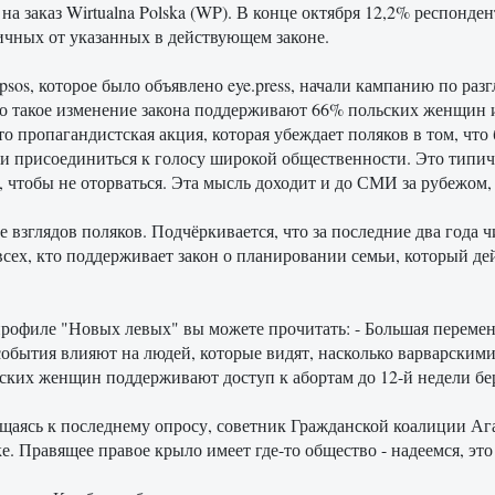
а заказ Wirtualna Polska (WP). В конце октября 12,2% респонден
личных от указанных в действующем законе.
psos, которое было объявлено eye.press, начали кампанию по ра
 что такое изменение закона поддерживают 66% польских женщи
 пропагандистская акция, которая убеждает поляков в том, что 
 и присоединиться к голосу широкой общественности. Это типи
 чтобы не оторваться. Эта мысль доходит и до СМИ за рубежом,
взглядов поляков. Подчёркивается, что за последние два года ч
всех, кто поддерживает закон о планировании семьи, который де
рофиле "Новых левых" вы можете прочитать: - Большая перемен
е события влияют на людей, которые видят, насколько варварским
ольских женщин поддерживают доступ к абортам до 12-й недели б
аясь к последнему опросу, советник Гражданской коалиции Агата
. Правящее правое крыло имеет где-то общество - надеемся, это