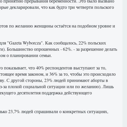
о принятию прерывания беременности. Это было вызвано
орые декларировали, что как будто три четверти польского
ортов по желанию женщины остаётся на подобном уровне и
 для "Gazeta Wyborcza". Как сообщалось, 22% польских
). Большинство опрошенных - 62%. - за разрешение делать
ом о планировании семьи.
о показывает, что 40% респондентов выступают за то,
стоящее время законом, и 36% за то, чтобы это происходило
тву. С другой стороны, 23% людей принимают аборты в
из-за плохой социальной ситуации или по желанию). Лишь
текущего десятилетия поддержка действующего
лько 23,7% людей спрашивали о конкретных ситуациях,