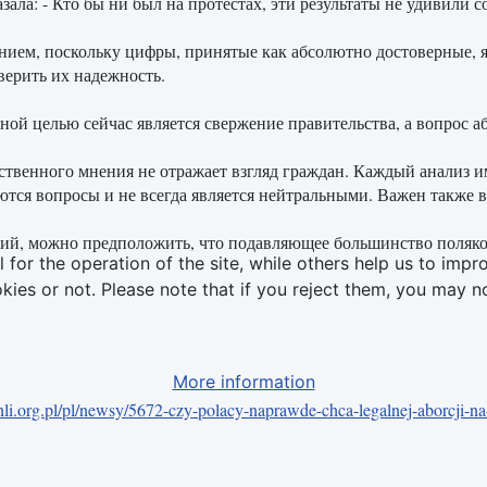
зала: - Кто бы ни был на протестах, эти результаты не удивили с
ем, поскольку цифры, принятые как абсолютно достоверные, я
верить их надежность.
ной целью сейчас является свержение правительства, а вопрос а
ественного мнения не отражает взгляд граждан. Каждый анализ 
даются вопросы и не всегда является нейтральными. Важен также 
ий, можно предположить, что подавляющее большинство поляко
or the operation of the site, while others help us to impro
s or not. Please note that if you reject them, you may not b
More information
hli.org.pl/pl/newsy/5672-czy-polacy-naprawde-chca-legalnej-aborcji-na