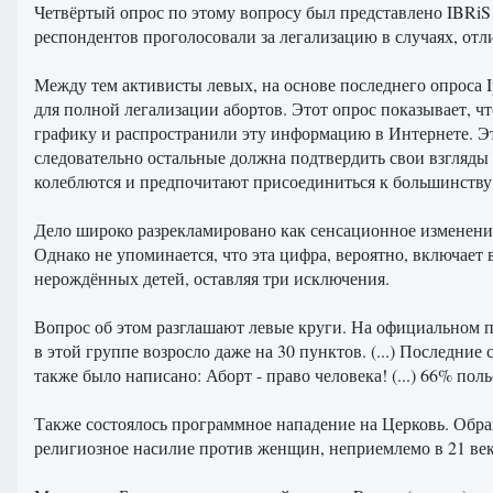
Четвёртый опрос по этому вопросу был представлено IBRiS н
респондентов проголосовали за легализацию в случаях, от
Между тем активисты левых, на основе последнего опроса I
для полной легализации абортов. Этот опрос показывает,
графику и распространили эту информацию в Интернете. Это
следовательно остальные должна подтвердить свои взгляды
колеблются и предпочитают присоединиться к большинству,
Дело широко разрекламировано как сенсационное изменение 
Однако не упоминается, что эта цифра, вероятно, включает 
нерождённых детей, оставляя три исключения.
Вопрос об этом разглашают левые круги. На официальном п
в этой группе возросло даже на 30 пунктов. (...) Последни
также было написано: Аборт - право человека! (...) 66% п
Также состоялось программное нападение на Церковь. Обращ
религиозное насилие против женщин, неприемлемо в 21 веке