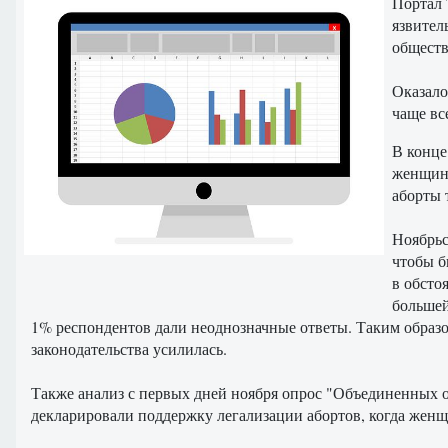
Портал 
язвител
обществ
Оказало
чаще все
В конце
женщин 
аборты 
Ноябрьс
чтобы б
в обсто
большей
1% респондентов дали неоднозначные ответы. Таким образо
законодательства усилилась.
Также анализ с первых дней ноября опрос "Объединенных о
декларировали поддержку легализации абортов, когда женщи