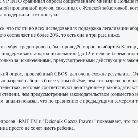
TVP INFO сравнивал опросы общественного мнения в Польше п
ьной пропагандой кругов, связанных с Женской забастовкой, кот
а поддержали этот постулат.
сь, что почти во всех исследованиях поддержка легализации аб
го составляет не более 20%, то есть она в три раза ниже.
 октября, среди прочего, был проведён опрос по абортам Кантар
поддерживают аборты по желанию (до 12-й недели беременности
только за исключениями, предусмотренными действующим закон
кий опрос, проведённый CBOS, дал очень схожие результаты. Эт
ыл разрешён аборт в более узком объёме, чем это разрешено в на
ятельствах, которые соответствуют действующему законодательс
 степени, чем предусмотренные законодательством (совместно 
м, анализ показал, что по сравнению с предыдущими замерами 
просов" RMF FM и "Dziennik Gazeta Prawna" показывает, что то
на просто не хочет иметь ребенка.