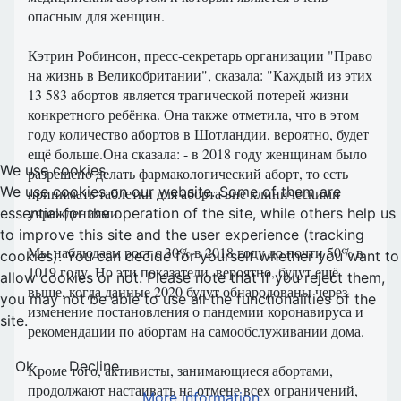
опасным для женщин.
Кэтрин Робинсон, пресс-секретарь организации "Право
на жизнь в Великобритании", сказала: "Каждый из этих
13 583 абортов является трагической потерей жизни
конкретного ребёнка. Она также отметила, что в этом
году количество абортов в Шотландии, вероятно, будет
ещё больше.Она сказала: - в 2018 году женщинам было
We use cookies
разрешено делать фармакологический аборт, то есть
We use cookies on our website. Some of them are
принимать таблетки для аборта вне клиническими
учреждениями.
essential for the operation of the site, while others help us
to improve this site and the user experience (tracking
Мы наблюдаем рост с 30% в 2018 году до почти 50% в
cookies). You can decide for yourself whether you want to
1019 году. Но эти показатели, вероятно, будут ещё
allow cookies or not. Please note that if you reject them,
выше, когда данные 2020 будут обнародованы через
you may not be able to use all the functionalities of the
изменение постановления о пандемии коронавируса и
site.
рекомендации по абортам на самообслуживании дома.
Ok
Decline
Кроме того, активисты, занимающиеся абортами,
продолжают настаивать на отмене всех ограничений,
More information