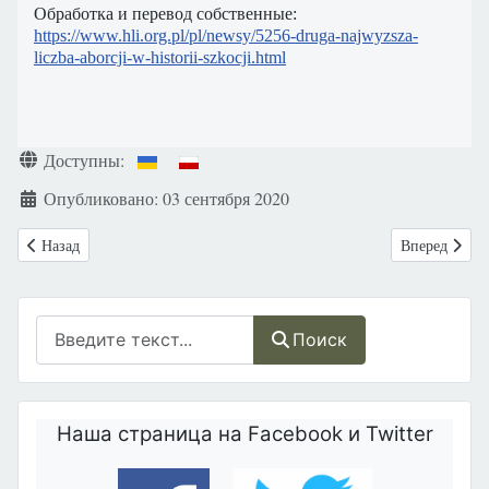
Обработка и перевод собственные:
https://www.hli.org.pl/pl/newsy/5256-druga-najwyzsza-
liczba-aborcji-w-historii-szkocji.html
Информация о материале
Доступны:
Опубликовано: 03 сентября 2020
Предыдущий: Посол США в Женеве противодействует экспертам ОО
Следующий: 
Назад
Вперед
Поиск
Поиск
Наша страница на Facebook и Twitter