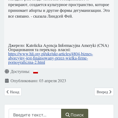
презирают, создается культурное пространство, которое
принимает аборты и другие формы дегуманизации. Это
все связано. - сказала Линдсей Фей.
Джерело: Katolicka Agencja Informacyjna Ameryki (CNA)
Опрацювання та переклад- власні:
https://www.hli.org.pl/ukr/ukr-articles/4804-biznes-
aborcyjny-jest-finansowany-przez-wielka-firme-
pornograficzna-2.html
Информация о материале
Доступны:
Опубликовано: 03 апреля 2023
Предыдущий: В вакцине от COVID-19 используют абортивные матер
Следующий: М
Назад
Вперед
Поиск
Поиск