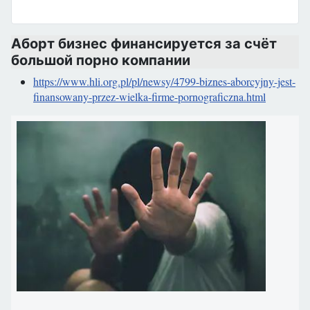
Аборт бизнес финансируется за счёт
большой порно компании
https://www.hli.org.pl/pl/newsy/4799-biznes-aborcyjny-jest-
finansowany-przez-wielka-firme-pornograficzna.html