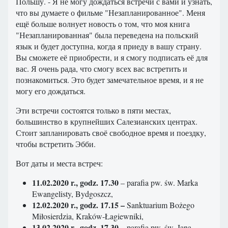
Польшу. - Я не могу дождаться встречи с вами и узнать,
что вы думаете о фильме "Незапланированное". Меня
ещё больше волнует новость о том, что моя книга
"Незапланированная" была переведена на польский
язык и будет доступна, когда я приеду в вашу страну.
Вы сможете её приобрести, и я смогу подписать её для
вас. Я очень рада, что смогу всех вас встретить и
познакомиться. Это будет замечательное время, и я не
могу его дождаться.
Эти встречи состоятся только в пяти местах,
большинство в крупнейших Салезианских центрах.
Стоит запланировать своё свободное время и поездку,
чтобы встретить Эбби.
Вот даты и места встреч:
11.02.2020 r., godz. 17.30
– parafia pw. św. Marka
Ewangelisty, Bydgoszcz,
12.02.2020 r., godz. 17.15 –
Sanktuarium Bożego
Miłosierdzia, Kraków-Łagiewniki,
13.02.2020 r., godz. 17.30 –
parafia pw. św. Jana