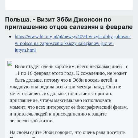
Польша. - Визит Эбби Джонсон по
приглашению отцов салезиян в феврале
https://www.hli.org.pl/pl/newsy/4094-wizyta-abby-johnson-
w-polsce-na-zaproszenie-ksiezy-salezjanow-juz-w-
lutym.html
Визит будет очень коротким, всего несколько дней - с
11 по 16 февраля этого года. К сожалению, не может
быть дольше, потому что в Эбби восемь детей, а
младшую она родила всего три месяца назад. Она не
хочет оставлять их дольше, но пытается принять
приглашение, чтобы максимально использовать
момент, что всех интересует её биографический фильм,
и привлечь людей к присоединению к защите
человеческой жизни.
На своём сайте Эбби говорит, что очень рада посетить