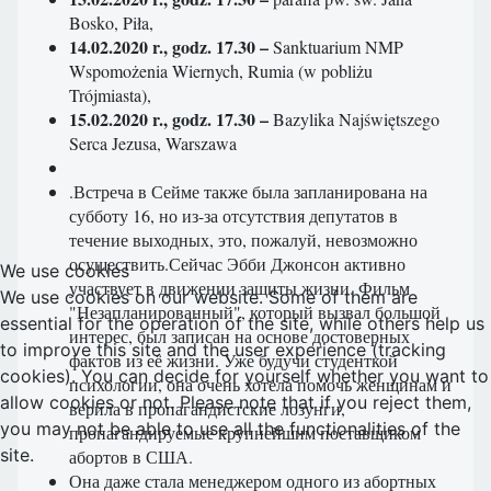
Bosko, Piła,
14.02.2020 r., godz. 17.30 –
Sanktuarium NMP
Wspomożenia Wiernych, Rumia (w pobliżu
Trójmiasta),
15.02.2020 r., godz. 17.30 –
Bazylika Najświętszego
Serca Jezusa, Warszawa
.Встреча в Сейме также была запланирована на
субботу 16, но из-за отсутствия депутатов в
течение выходных, это, пожалуй, невозможно
осуществить.Сейчас Эбби Джонсон активно
We use cookies
участвует в движении защиты жизни. Фильм
We use cookies on our website. Some of them are
"Незапланированный", который вызвал большой
essential for the operation of the site, while others help us
интерес, был записан на основе достоверных
to improve this site and the user experience (tracking
фактов из её жизни. Уже будучи студенткой
cookies). You can decide for yourself whether you want to
психологии, она очень хотела помочь женщинам и
allow cookies or not. Please note that if you reject them,
верила в пропагандистские лозунги,
you may not be able to use all the functionalities of the
пропагандируемые крупнейшим поставщиком
site.
абортов в США.
Она даже стала менеджером одного из абортных