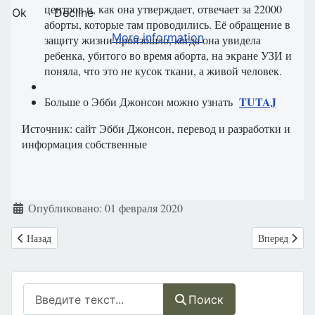
центров и, как она утверждает, отвечает за 22000
Ok
Decline
аборты, которые там проводились. Её обращение в
More information
защиту жизни произошло, когда она увидела
ребенка, убитого во время аборта, на экране УЗИ и
поняла, что это не кусок ткани, а живой человек.
TUTAJ
Больше о Эбби Джонсон можно узнать
Источник
:
сайт
Эбби
Джонсон
,
перевод
и
разработки и
информация
собственные
Информация о материале
Опубликовано: 01 февраля 2020
Предыдущий: Это должно быть без дискриминации! Swiss Air срывае
Следующий: П
Назад
Вперед
Поиск
Поиск