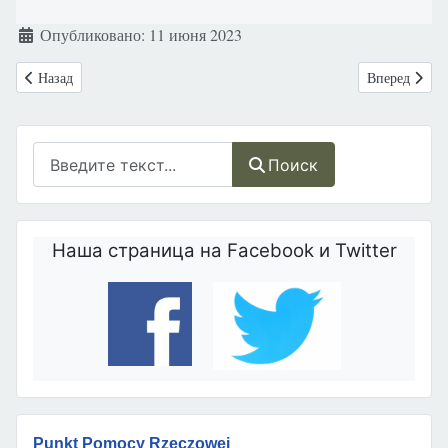
Информация о материале
Опубликовано: 11 июня 2023
Предыдущий: Олимпийская чемпионка Саня Ричардс-Росс глубоко сож
Следующий: И
Назад
Вперед
Поиск
Поиск
Наша страница на Facebook и Twitter
Punkt Pomocy Rzeczowej