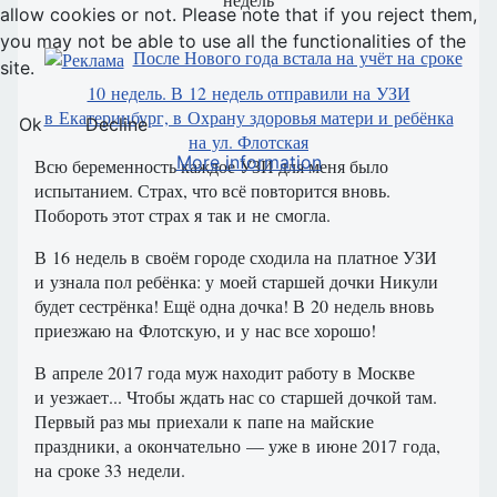
allow cookies or not. Please note that if you reject them,
you may not be able to use all the functionalities of the
После Нового года встала на учёт на сроке
site.
10 недель. В 12 недель отправили на УЗИ
в Екатеринбург, в Охрану здоровья матери и ребёнка
Ok
Decline
на ул. Флотская
More information
Всю беременность каждое УЗИ для меня было
испытанием. Страх, что всё повторится вновь.
Побороть этот страх я так и не смогла.
В 16 недель в своём городе сходила на платное УЗИ
и узнала пол ребёнка: у моей старшей дочки Никули
будет сестрёнка! Ещё одна дочка! В 20 недель вновь
приезжаю на Флотскую, и у нас все хорошо!
В апреле 2017 года муж находит работу в Москве
и уезжает... Чтобы ждать нас со старшей дочкой там.
Первый раз мы приехали к папе на майские
праздники, а окончательно — уже в июне 2017 года,
на сроке 33 недели.