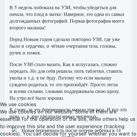
В 5 недель побежала на УЗИ, чтобы убедиться для
начала, что плод в матке. Наверное, это одна из самых
долгожданных фотографий. Первая фотография моего
второго малыша!
Перед Новым годом сделали повторно УЗИ, где уже
было и сердечко, и чёткие очертания тела, головы,
ручек и ножек.
После УЗИ стало мазать. Как я испугалась, сложно
передать. Но для себя решила: пить таблетки, ставить
уколы и т.д. я не буду. Потому что если малышу
суждено родиться, то это произойдёт. Просто легла
и всеми силами, словами поддерживала свою кроху.
На утро всё было хорошо.
We use cookies
К слову, за эту беременность мазало три раза. И все эти
We use cookies on our website. Some of them are
разы — в дни предполагаемых месячных.
essential for the operation of the site, while others help us
to improve this site and the user experience (tracking
cookies). You can decide for yourself whether you want to