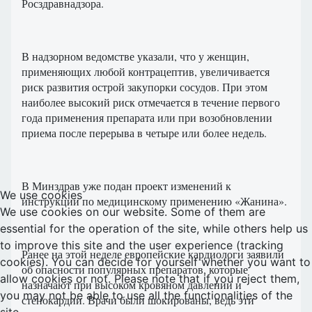
Росздравнадзора.
В надзорном ведомстве указали, что у женщин,
применяющих любой контрацептив, увеличивается
риск развития острой закупорки сосудов. При этом
наиболее высокий риск отмечается в течение первого
года применения препарата или при возобновлении
приема после перерыва в четыре или более недель.
В Минздрав уже подан проект изменений к
We use cookies
инструкции по медицинскому применению «Жанина».
We use cookies on our website. Some of them are
essential for the operation of the site, while others help us
to improve this site and the user experience (tracking
Ранее на этой неделе европейские кардиологи заявили
cookies). You can decide for yourself whether you want to
об опасности популярных препаратов, которые
allow cookies or not. Please note that if you reject them,
назначают при высоком кровяном давлении и
you may not be able to use all the functionalities of the
стенокардии. Врачи были шокированы, ведь эти