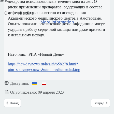
site.
лекарства использовались в течение многих лет. О
риске применений препаратов, содержащих в составе
нифедипин, стало известно из исследования
Ok
Decline
Академического медицинского центра в Амстердаме.
More information
Опыты показали, что высокие дозы нифедипина могут
ухудшить работу сердечной мышцы или даже привести
к летальному исходу.
Источник: РИА «Новый День»
https://newdaynews.ru/health/658278.html?
utm_source=yxnews&utm_medium=desktop
Информация о материале
Доступны:
Опубликовано: 09 апреля 2023
Предыдущий: Испания: Конституционный суд отклонил жалобу на за
Следующий: Б
Назад
Вперед