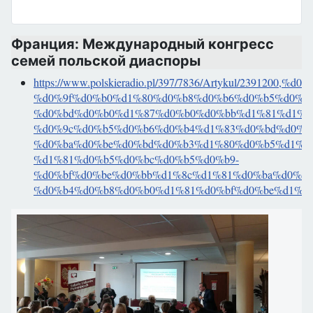
Франция: Международный конгресс
семей польской диаспоры
https://www.polskieradio.pl/397/7836/Artykul/2391200,%
%d0%9f%d0%b0%d1%80%d0%b8%d0%b6%d0%b5%d0%bc
%d0%bd%d0%b0%d1%87%d0%b0%d0%bb%d1%81%d1%8f
%d0%9c%d0%b5%d0%b6%d0%b4%d1%83%d0%bd%d0%b
%d0%ba%d0%be%d0%bd%d0%b3%d1%80%d0%b5%d1%8
%d1%81%d0%b5%d0%bc%d0%b5%d0%b9-
%d0%bf%d0%be%d0%bb%d1%8c%d1%81%d0%ba%d0%be
%d0%b4%d0%b8%d0%b0%d1%81%d0%bf%d0%be%d1%8