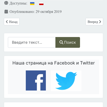
Информация о материале
Доступны:
Опубликовано: 29 октября 2019
Предыдущий: Всемирная Медицинская Ассоциация против эвтаназии
Следующий: В
Назад
Вперед
Поиск
Поиск
Наша страница на Facebook и Twitter