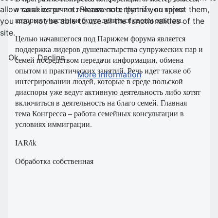
а также встречи в тематических группах, во время
allow cookies or not. Please note that if you reject them,
которых участники будут делиться своим опытом.
you may not be able to use all the functionalities of the
site.
Целью начавшегося под Парижем форума является
поддержка лидеров душепастырства супружеских пар и
Ok
Decline
семей посредством передачи информации, обмена
опытом и практических занятий. Речь идет также об
More information
интегрировании людей, которые в среде польской
диаспоры уже ведут активную деятельность либо хотят
включиться в деятельность на благо семей. Главная
тема Конгресса – работа семейных консультации в
условиях иммиграции.
IAR/ik
Обработка собственная