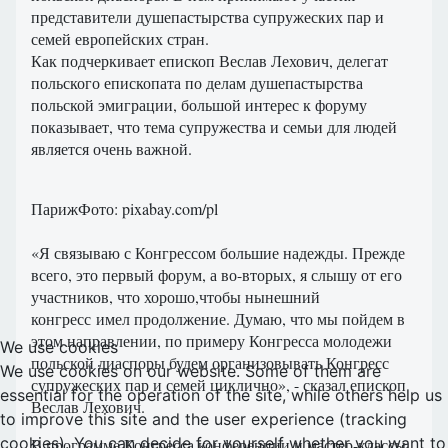
представители душепастырства супружеских пар и
семей европейских стран.
Как подчеркивает епископ Веслав Лехович, делегат
польского епископата по делам душепастырства
польской эмиграции, большой интерес к форуму
показывает, что тема супружества и семьи для людей
является очень важной.
Париж
Фото: pixabay.com/pl
«Я связываю с Конгрессом большие надежды. Прежде
всего, это первый форум, а во-вторых, я слышу от его
участников, что хорошо,чтобы нынешний
конгресс имел продолжение. Думаю, что мы пойдем в
этом направлении, по примеру Конгресса молодежи
We use cookies
польской диаспоры будем организовывать Конгресс
We use cookies on our website. Some of them are
супружеских пар и семей циклично», - сказал епископ
essential for the operation of the site, while others help us
Веслав Лехович.
to improve this site and the user experience (tracking
cookies). You can decide for yourself whether you want to
В программе Конгресса конференции и мастер-классы,