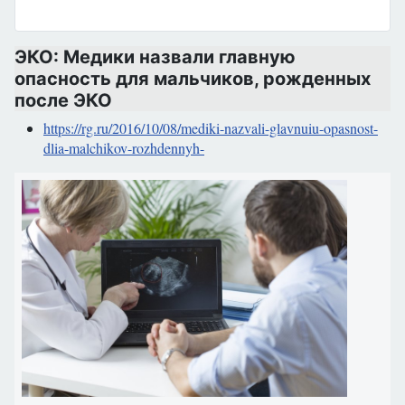
ЭКО: Медики назвали главную
опасность для мальчиков, рожденных
после ЭКО
https://rg.ru/2016/10/08/mediki-nazvali-glavnuiu-opasnost-
dlia-malchikov-rozhdennyh-