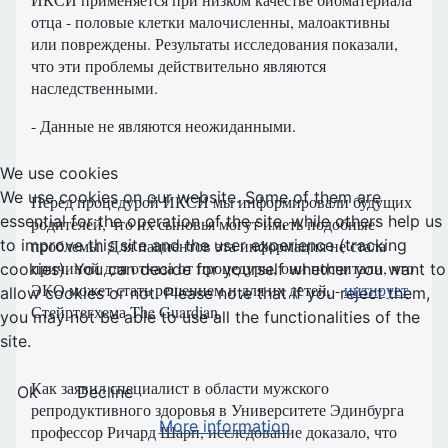
отца - половые клетки малочисленны, малоактивны
или повреждены. Результаты исследования показали,
что эти проблемы действительно являются
наследственными.
- Данные не являются неожиданными.
We use cookies
We use cookies on our website. Some of them are
Перед процедурой ИКСИ мы информировали будущих
essential for the operation of the site, while others help us
родителей, что их сыновья могут иметь подобные
проблемы. Для пациентов эта информация не стала
to improve this site and the user experience (tracking
причиной для отказа от процедуры, они посчитали, что
cookies). You can decide for yourself whether you want to
ЭКО может стать решением и для их детей, -
цитирует
allow cookies or not. Please note that if you reject them,
Стейртегхема The Guardian.
you may not be able to use all the functionalities of the
site.
Как заявил специалист в области мужского
Ok
Decline
репродуктивного здоровья в Университете Эдинбурга
More information
профессор Ричард Шарп, исследование доказало, что