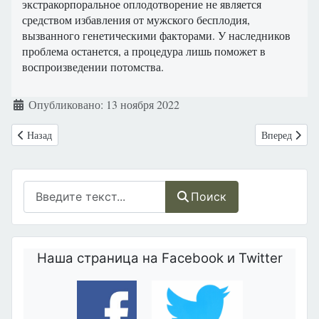
экстракорпоральное оплодотворение не является
средством избавления от мужского бесплодия,
вызванного генетическими факторами. У наследников
проблема останется, а процедура лишь поможет в
воспроизведении потомства.
Информация о материале
Опубликовано: 13 ноября 2022
Предыдущий: Научные факты о детях, выросших в семьях педерастов
Следующий: 1
Назад
Вперед
Поиск
Поиск
Наша страница на Facebook и Twitter