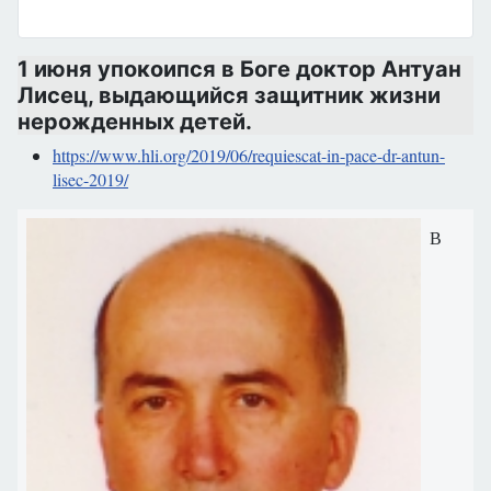
1 июня упокоипся в Боге доктор Антуан
Лисец, выдающийся защитник жизни
нерожденных детей.
https://www.hli.org/2019/06/requiescat-in-pace-dr-antun-
lisec-2019/
В