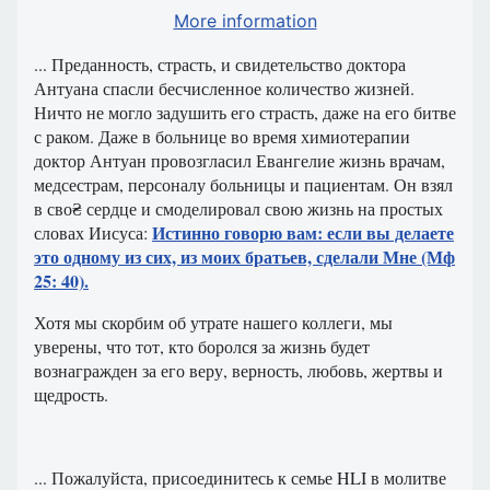
More information
... Преданность, страсть, и свидетельство доктора
Антуана спасли бесчисленное количество жизней.
Ничто не могло задушить его страсть, даже на его битве
с раком. Даже в больнице во время химиотерапии
доктор Антуан провозгласил Евангелие жизнь врачам,
медсестрам, персоналу больницы и пациентам. Он взял
в сво₴ сердце и смоделировал свою жизнь на простых
Истинно говорю вам: если вы делаете
словах Иисуса:
это одному из сих, из моих братьев, сделали Мне (Мф
25: 40).
Хотя мы скорбим об утрате нашего коллеги, мы
уверены, что тот, кто боролся за жизнь будет
вознагражден за его веру, верность, любовь, жертвы и
щедрость.
... Пожалуйста, присоединитесь к семье HLI в молитве