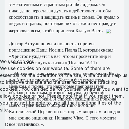
замечательным и страстным pro-life-лидером. Он
никогда не переставал думать и действовать, чтобы
способствовать и защищать жизнь и семью. Он думал о
людях и странах, пострадавших от лжи и нес правду и
жертвовал всем, чтобы принести Благую Весть.
Доктор Антуан понял и полностью принял
приглашение Папы Иоанна Павла II, который сказал:
«Христос нуждается в вас, чтобы просветить мир и
We use cookies
показать ему« путь к жизни »(Псалом 16:11).
We use cookies on our website. Some of them are
... На вопрос, как началось его путешествие в pro-life,
essential for the operation of the site, while others help us
д-р Антуан вспоминал: «Когда я был студентом-
to improve this site and the user experience (tracking
медиком, я понял, что некоторые преподаватели
cookies). You can decide for yourself whether you want to
обучали практикам, которые нарушали обучение
allow cookies or not. Please note that if you reject them,
католической церкви. Я спросил священника прихода
you may not be able to use all the functionalities of the
моего студенческого общежития о позиции
site.
Католической Церкви по некоторым вопросам, и он дал
мне копию энциклики Humanae Vitae. С того момента
все изменилось ».
Ok
Decline