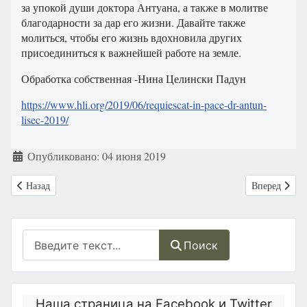
за упокой души доктора Антуана, а также в молитве
благодарности за дар его жизни. Давайте также
молиться, чтобы его жизнь вдохновила других
присоединиться к важнейшей работе на земле.
Обработка собственная -Нина Целински Падун
https://www.hli.org/2019/06/requiescat-in-pace-dr-antun-
lisec-2019/
Информация о материале
Опубликовано: 04 июня 2019
Предыдущий: Папа Франциск и архиепископ Винченцо Палья откликн
Следующий: Р
Назад
Вперед
Поиск
Поиск
Наша страница на Facebook и Twitter