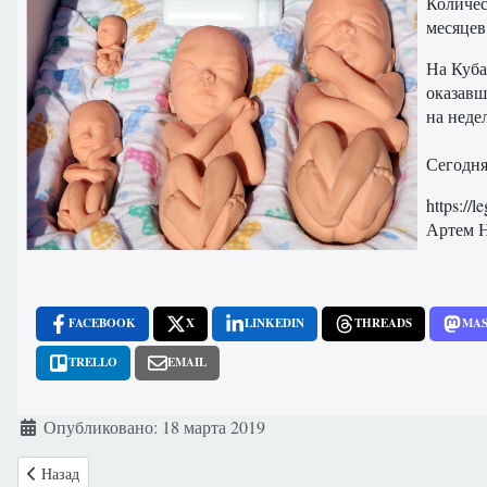
Количес
месяцев
На Куба
оказавш
на неде
Сегодня
https://
Артем 
FACEBOOK
X
LINKEDIN
THREADS
MA
TRELLO
EMAIL
Информация о материале
Опубликовано: 18 марта 2019
Предыдущий: США:Конгресс разрешил врачам не спасать детей, выж
Назад