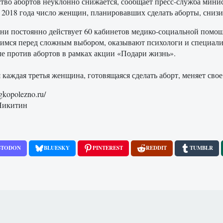
тво абортов неуклонно снижается, сообщает пресс-служба минист
 2018 года число женщин, планировавших сделать аборты, снизи
ни постоянно действует 60 кабинетов медико-социальной помо
имся перед сложным выбором, оказывают психологи и специали
ле против абортов в рамках акции «Подари жизнь».
 каждая третья женщина, готовящаяся сделать аборт, меняет свое
legkopolezno.ru/
Никитин
STODON
BLUESKY
PINTEREST
REDDIT
TUMBLR
ивших после неудачных абортов