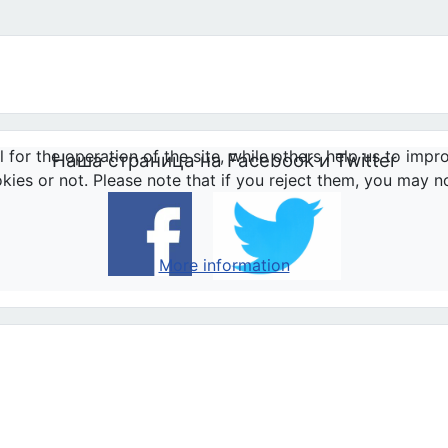
or the operation of the site, while others help us to impro
Наша страница на Facebook и Twitter
s or not. Please note that if you reject them, you may not b
More information