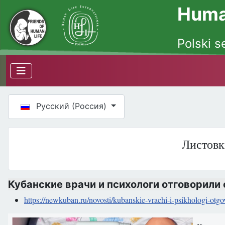
Human
Polski s
Выберите язык
Русский (Россия)
Листовк
Кубанские врачи и психологи отговорили
https://newkuban.ru/novosti/kubanskie-vrachi-i-psikhologi-otgo