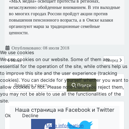
«МБХ медиа» освещает протесты в регионах,
незаслуженно обойденные вниманием. В эти выходные
во многих городах России пройдут акции против
повышения пенсионного возраста, а в Омске казаки
организуют марш за традиционные семейные
ценности.
Информация о материале
Опубликовано: 08 июля 2018
We use cookies
We use cookies on our website. Some of them are
Предыдущий: Украина: Кабмин с осени будет выдавать роженицам "
Следующий: В
Назад
Вперед
essential for the operation of the site, while others help us
to improve this site and the user experience (tracking
cookies). You can decide for yourself whether you want to
Поиск
Поиск
allow cookies or not. Please note that if you reject them,
you may not be able to use all the functionalities of the
site.
Наша страница на Facebook и Twitter
Ok
Decline
More information