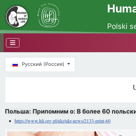
Human
Polski s
Выберите язык
Русский (Россия)
U
Польша: Припомним о: В более 60 польск
https://www.hli.org.pl/ukr/ukr-news/2133-print-60