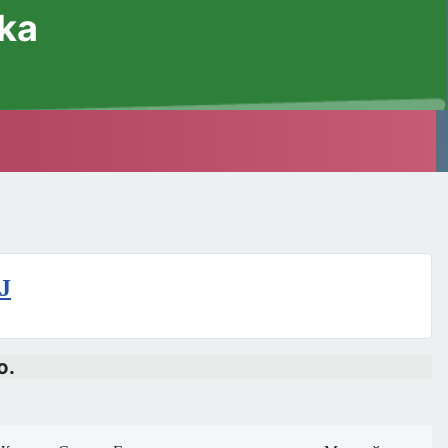
ska
J
ю.