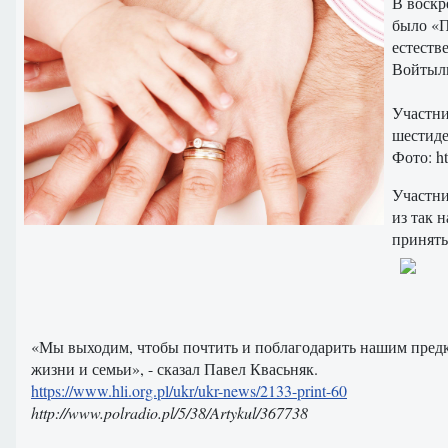
В воскр
было «П
естеств
Войтыл
Участни
шестиде
Фото: ht
Участни
из так 
принять
«Мы выходим, чтобы почтить и поблагодарить нашим предка
жизни и семьи», - сказал Павел Квасьняк.
https://www.hli.org.pl/ukr/ukr-news/2133-print-60
http://www.polradio.pl/5/38/Artykul/367738