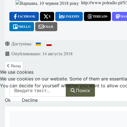
http://www.polradio.pl/5
FACEBOOK
X
LINKEDIN
THREADS
MA
TRELLO
EMAIL
Информация о материале
Доступны:
Опубликовано: 14 августа 2018
Предыдущий: Россия: Власти Петербурга в третий раз отказались сог
Назад
We use cookies
We use cookies on our website. Some of them are essential f
You can decide for yourself whether you want to allow cookie
Поиск
Поиск
Ok
Decline