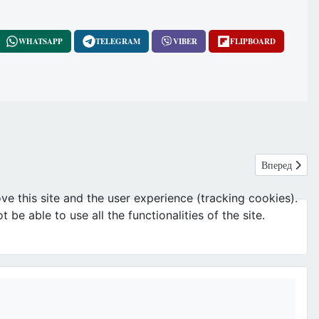
WHATSAPP
TELEGRAM
VIBER
FLIPBOARD
Следующий: 
Вперед
ve this site and the user experience (tracking cookies).
e able to use all the functionalities of the site.