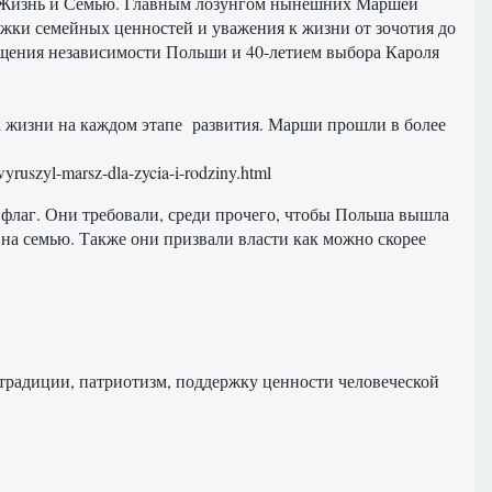
за Жизнь и Семью. Главным лозунгом нынешних Маршей
жки семейных ценностей и уважения к жизни от зочотия до
ращения независимости Польши и 40-летием выбора Кароля
 жизни на каждом этапе развития. Марши прошли в более
yruszyl-marsz-dla-zycia-i-rodziny.html
флаг. Они требовали, среди прочего, чтобы Польша вышла
 на семью. Также они призвали власти как можно скорее
традиции, патриотизм, поддержку ценности человеческой