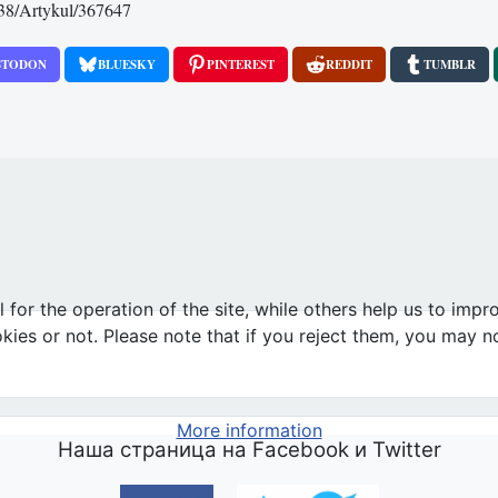
/38/Artykul/367647
STODON
BLUESKY
PINTEREST
REDDIT
TUMBLR
ласовать гей-парад
or the operation of the site, while others help us to impro
s or not. Please note that if you reject them, you may not b
More information
Наша страница на Facebook и Twitter