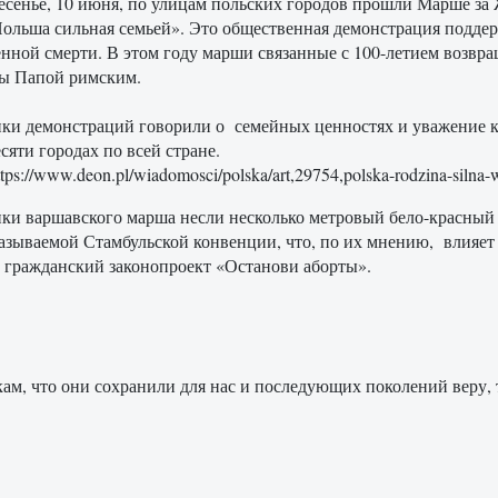
есенье, 10 июня, по улицам польских городов прошли Марше 
ольша сильная семьей». Это общественная демонстрация поддер
енной смерти. В этом году марши связанные с 100-летием возв
ы Папой римским.
ки демонстраций говорили о семейных ценностях и уважение к
сяти городах по всей стране.
tps://www.deon.pl/wiadomosci/polska/art,29754,polska-rodzina-silna-w
ки варшавского марша несли несколько метровый бело-красный 
называемой Стамбульской конвенции, что, по их мнению, влияет
 гражданский законопроект «Останови аборты».
м, что они сохранили для нас и последующих поколений веру, 