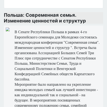
Польша: Современная семья.
Изменение ценностей и структур
В Сенате
Республики Польша в
рамках 4-го
Европейского
семинара для
Молодежи
состоялась
международная
конференция "
Современная
семья
"
.
Изменение
ценностей
и структур ".
Встреча
была
организована
Ассоциацией
Больших
Семей
Три
Плюс
при сотрудничестве
с Сенатом
Республики
Польша
,
Министерством
Семьи, Труда и
Социальной
Политики
и
Венгерской
Конфедерацией
Семейных
обществ
Карпатского
бассейна
.
Мероприятие было направлено
на укрепление
имиджа
молодых семьей
как
лучшей
инвестиции -
как
индивидуальной
так
и
социальной
-
на
будущее.
В
мероприятиях
посвященных
современному
положению
семьи,
семейной