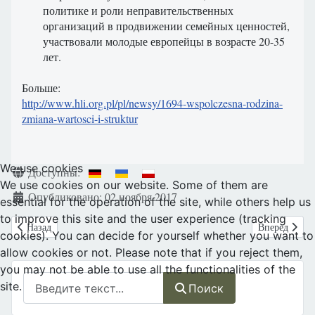
политике
и
роли
неправительственных
организаций
в продвижении
семейных
ценностей
,
участвовали молодые
европейцы
в возрасте
20-35
лет.
Больше:
http://www.hli.org.pl/pl/newsy/1694-wspolczesna-rodzina-
zmiana-wartosci-i-struktur
We use cookies
Информация о материале
Доступны:
We use cookies on our website. Some of them are
Опубликовано: 02 ноября 2017
essential for the operation of the site, while others help us
to improve this site and the user experience (tracking
Предыдущий: Польша: Вроцлав. «Формула Добра.»
Следующий: М
Назад
Вперед
cookies). You can decide for yourself whether you want to
allow cookies or not. Please note that if you reject them,
you may not be able to use all the functionalities of the
Поиск
site.
Поиск