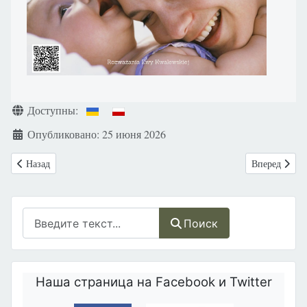
Информация о материале
Доступны:
Опубликовано: 25 июня 2026
Предыдущий: Шествие на защиту семьи, детей и Украины: тысячи лю
Следующий: Н
Назад
Вперед
Поиск
Поиск
Наша страница на Facebook и Twitter