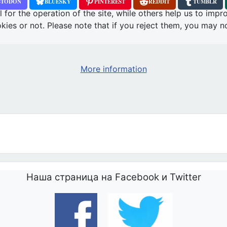
STODON
BLUESKY
PINTEREST
REDDIT
TUMBLR
or the operation of the site, while others help us to impro
s or not. Please note that if you reject them, you may not b
More information
говоры о Жизни* под названием *Жизнь родилась в Освенциме*.
Наша страница на Facebook и Twitter