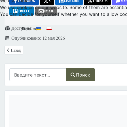
We use cookies
FACEBOOK
X
LINKEDIN
THREADS
MA
We use cookies on our website. Some of them are essential f
TRELLO
EMAIL
You can decide for yourself whether you want to allow cookie
Информация о материале
Доступны:
Ok
Decline
Опубликовано: 12 мая 2026
Предыдущий: Приглашаем прослушать эпизод серии подкастов *Раз
Назад
Поиск
Поиск