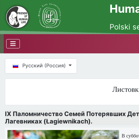
Human
Polski s
Выберите язык
Русский (Россия)
Листовк
IX Паломничество Семей Потерявших Дете
Лагевниках (Łagiewnikach).
В суббо