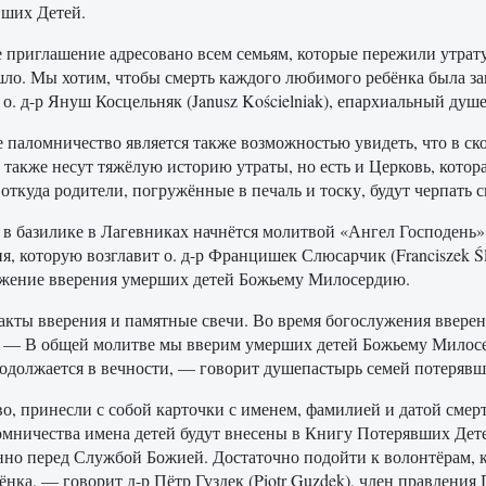
ших Детей.
приглашение адресовано всем семьям, которые пережили утрату 
ло. Мы хотим, чтобы смерть каждого любимого ребёнка была з
 о. д-р Януш Косцельняк (Janusz Kościelniak), епархиальный ду
 паломничество является также возможностью увидеть, что в ско
 также несут тяжёлую историю утраты, но есть и Церковь, котор
 откуда родители, погружённые в печаль и тоску, будут черпать 
 в базилике в Лагевниках начнётся молитвой «Ангел Господень»
я, которую возглавит о. д-р Францишек Слюсарчик (Franciszek 
жение вверения умерших детей Божьему Милосердию.
акты вверения и памятные свечи. Во время богослужения вверен
 — В общей молитве мы вверим умерших детей Божьему Милосерд
е продолжается в вечности, — говорит душепастырь семей потерявш
о, принесли с собой карточки с именем, фамилией и датой смер
ломничества имена детей будут внесены в Книгу Потерявших Дете
енно перед Службой Божией. Достаточно подойти к волонтёрам,
ёнка, — говорит д-р Пётр Гуздек (Piotr Guzdek), член правлени