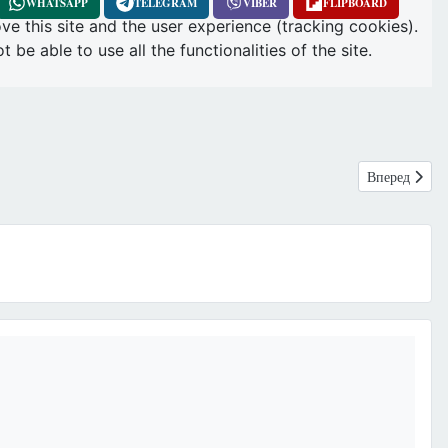
WHATSAPP
TELEGRAM
VIBER
FLIPBOARD
ve this site and the user experience (tracking cookies).
e able to use all the functionalities of the site.
Следующий: П
Вперед