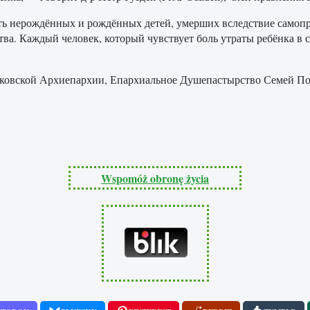
рть нерождённых и рождённых детей, умерших вследствие само
а. Каждый человек, который чувствует боль утраты ребёнка в с
ковской Архиепархии, Епархиальное Душепастырство Семей По
Wspomóż obronę życia