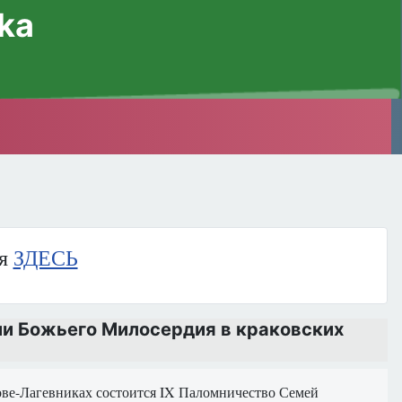
ska
ия
ЗДЕСЬ
ии Божьего Милосердия в краковских
кове-Лагевниках состоится IX Паломничество Семей