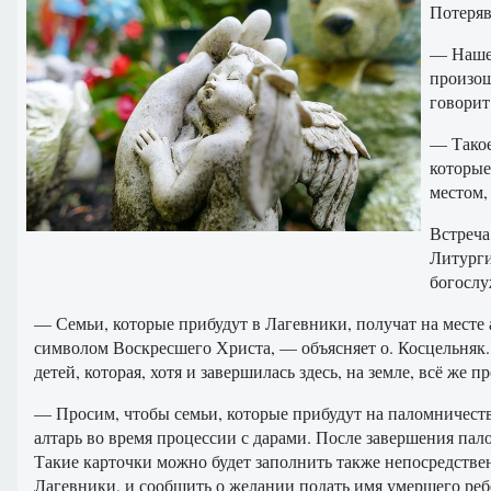
Потеряв
— Наше 
произош
говорит
— Такое
которые
местом,
Встреча
Литурги
богослу
— Семьи, которые прибудут в Лагевники, получат на месте 
символом Воскресшего Христа, — объясняет о. Косцельняк.
детей, которая, хотя и завершилась здесь, на земле, всё ж
— Просим, чтобы семьи, которые прибудут на паломничеств
алтарь во время процессии с дарами. После завершения па
Такие карточки можно будет заполнить также непосредств
Лагевники, и сообщить о желании подать имя умершего реб