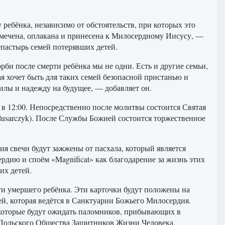
ребёнка, независимо от обстоятельств, при которых это
амечена, оплакана и принесена к Милосердному Иисусу, —
шепастырь семей потерявших детей.
рби после смерти ребёнка мы не одни. Есть и другие семьи,
ая хочет быть для таких семей безопасной пристанью и
силы и надежду на будущее, — добавляет он.
 в 12:00. Непосредственно после молитвы состоится Святая
Ślusarczyk). После Службы Божией состоится торжественное
ия свечи будут зажжены от пасхала, который является
ию и споём «Magnificat» как благодарение за жизнь этих
их детей.
ти умершего ребёнка. Эти карточки будут положены на
й, которая ведётся в Санктуарии Божьего Милосердия.
 которые будут ожидать паломников, прибывающих в
я Польского Общества Защитников Жизни Человека.