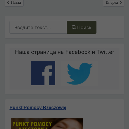
Предыдущий: Депутаты Бундестага выступили против легализации э
Следующий: Е
Назад
Вперед
Поиск
Поиск
Наша страница на Facebook и Twitter
Punkt Pomocy Rzeczowej