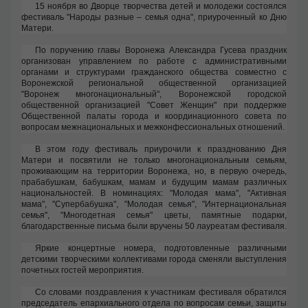
15 ноября во Дворце творчества детей и молодежи состоялся
фестиваль "Народы разные – семья одна", приуроченный ко Дню
Матери.
По поручению главы Воронежа Александра Гусева праздник
организован управлением по работе с административными
органами и структурами гражданского общества совместно с
Воронежской региональной общественной организацией
"Воронеж многонациональный", Воронежской городской
общественной организацией "Совет Женщин" при поддержке
Общественной палаты города и координационного совета по
вопросам межнациональных и межконфессиональных отношений.
В этом году фестиваль приурочили к празднованию Дня
Матери и посвятили не только многонациональным семьям,
проживающим на территории Воронежа, но, в первую очередь,
прабабушкам, бабушкам, мамам и будущим мамам различных
национальностей. В номинациях: "Молодая мама", "Активная
мама", "Супербабушка", "Молодая семья", "Интернациональная
семья", "Многодетная семья" цветы, памятные подарки,
благодарственные письма были вручены 50 лауреатам фестиваля.
Яркие концертные номера, подготовленные различными
детскими творческими коллективами города сменяли выступления
почетных гостей мероприятия.
Со словами поздравления к участникам фестиваля обратился
председатель епархиального отдела по вопросам семьи, защиты