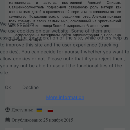
материнства и детства протоиерей Алексий Спицын.
Священнослужитель подчеркнул священную роль матери как
воспитателя детей в православной вере и молитвенницы за все
семейство. Поздравив всех с праздником, отец Алексий призвал
всех хранить в своих семьях мир, основанный на христианской
We use cookies
любви и пожелал помощи Божией, здоровья и благополучия.
We use cookies on our website. Some of them are
Использованы материалы сайта администрации г. Воронежа
essential for the operation of the site, while others help us
www.voronezh-city.ru
to improve this site and the user experience (tracking
cookies). You can decide for yourself whether you want to
allow cookies or not. Please note that if you reject them,
you may not be able to use all the functionalities of the
site.
Ok
Decline
More information
Информация о материале
Доступны:
Опубликовано: 25 ноября 2015