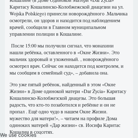
Каритасу Кошалинско-Колобжежской диацезии на ул.
Wojska Polskiego) принесли новорождённого .Мальчика
осмотрели, он здоров и находится под наблюдением
врачей, сообщили в Главном муниципальном
управлении полиции в Кошалине.
После 15:00 мы получили сигнал, что монахини
нашли ребёнка, оставленного в «Окне Жизни». Это
мальчик здоровый и ухоженный. , новорождённого
осмотрел врач. Сейчас он находится под контролем, и
мы сообщим в семейный суд», – добавила она.
Это уже пятый ребёнок, найденный в этом «Окне
Жизни» в Доме одинокой матери «Dar Życia» Каритасу
Кошалинско-Колобжезской диацезы. Это большая
радость, что кто-то позаботился и ребёнке и он не
пропал . Ещё одно чудо в нашем Окне Жизни.
мужество для матери!», – читаем на профиле Дома
одиноких матерей «Дар жизни» св. Иосифа Каритас
Кошалин в соцсетях.
We use cookies