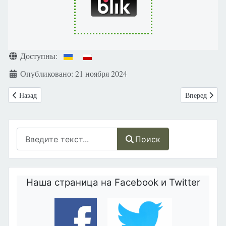
Информация о материале
Доступны:
Опубликовано: 21 ноября 2024
Предыдущий: «Да просвещению! Нет разврату!» 1 декабря в Варшаве
Следующий: О
Назад
Вперед
Поиск
Поиск
Наша страница на Facebook и Twitter