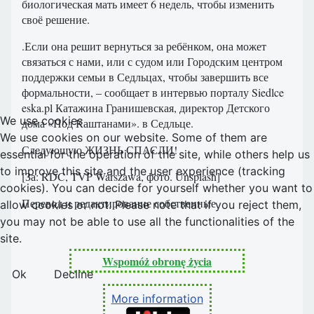
биологическая мать имеет 6 недель, чтобы изменить
своё решение.
.Если она решит вернуться за ребёнком, она может
связаться с нами, или с судом или Городским центром
поддержки семьи в Седльцах, чтобы завершить все
формальности, – сообщает в интервью порталу Siedlce
eska.pl Катажина Гранишевская, директор Детского
We use cookies
дома «Под Каштанами». в Седльце.
We use cookies on our website. Some of them are
Следующую ЖИЗНЬ СПАСЛИ!
essential for the operation of the site, while others help us
to improve this site and the user experience (tracking
[За: RDC, TVP Warszawa, фото. Unsplash]
cookies). You can decide for yourself whether you want to
Перевод и редактирование собственные
allow cookies or not. Please note that if you reject them,
you may not be able to use all the functionalities of the
site.
Wspomóż obronę życia
Ok
Decline
More information