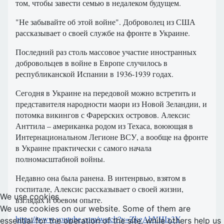
том, чтобы завести семью в недалеком будущем.
"Не забывайте об этой войне". Доброволец из США
рассказывает о своей службе на фронте в Украине.
Последний раз столь массовое участие иностранных
добровольцев в войне в Европе случилось в
республиканской Испании в 1936-1939 годах.
Сегодня в Украине на передовой можно встретить и
представителя народности маори из Новой Зеландии, и
потомка викингов с Фарерских островов. Алексис
Анттила – американка родом из Техаса, воюющая в
Интернациональном Легионе ВСУ, а вообще на фронте
в Украине практически с самого начала
полномасштабной войны.
Недавно она была ранена. В интенрвью, взятом в
госпитале, Алексис рассказывает о своей жизни,
We use cookies
взглядах и боевом опыте.
We use cookies on our website. Some of them are
https://www.youtube.com/watch?v=ZkgAbYHIx3Y
essential for the operation of the site, while others help us