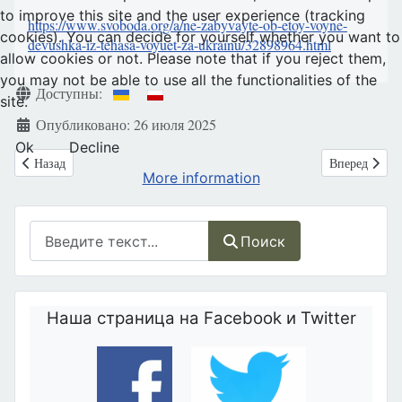
to improve this site and the user experience (tracking
https://www.svoboda.org/a/ne-zabyvayte-ob-etoy-voyne-
cookies). You can decide for yourself whether you want to
devushka-iz-tehasa-voyuet-za-ukrainu/32898964.html
allow cookies or not. Please note that if you reject them,
you may not be able to use all the functionalities of the
Информация о материале
Доступны:
site.
Опубликовано: 26 июля 2025
Ok
Decline
Предыдущий: Наиболее густонаселённые страны мира борются с дем
Следующий: П
Назад
Вперед
More information
Поиск
Поиск
Наша страница на Facebook и Twitter